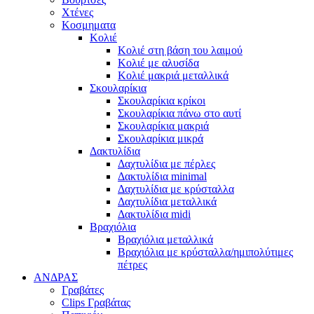
Χτένες
Κοσμηματα
Κολιέ
Κολιέ στη βάση του λαιμού
Κολιέ με αλυσίδα
Κολιέ μακριά μεταλλικά
Σκουλαρίκια
Σκουλαρίκια κρίκοι
Σκουλαρίκια πάνω στο αυτί
Σκουλαρίκια μακριά
Σκουλαρίκια μικρά
Δακτυλίδια
Δαχτυλίδια με πέρλες
Δακτυλίδια minimal
Δαχτυλίδια με κρύσταλλα
Δαχτυλίδια μεταλλικά
Δακτυλίδια midi
Βραχιόλια
Βραχιόλια μεταλλικά
Βραχιόλια με κρύσταλλα/ημιπολύτιμες
πέτρες
ΑΝΔΡΑΣ
Γραβάτες
Clips Γραβάτας