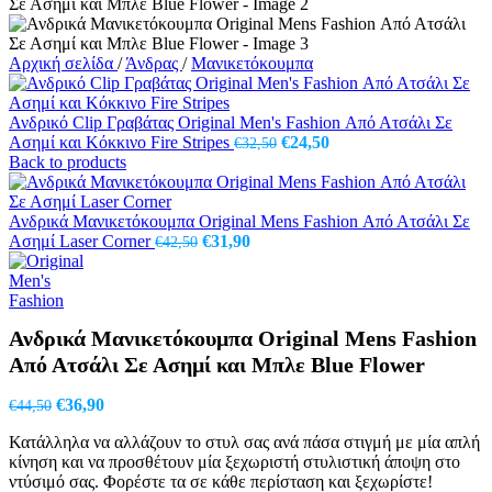
Αρχική σελίδα
/
Άνδρας
/
Μανικετόκουμπα
Ανδρικό Clip Γραβάτας Original Men's Fashion Από Ατσάλι Σε
Original
Η
Ασημί και Κόκκινο Fire Stripes
€
24,50
€
32,50
price
τρέχουσα
Back to products
was:
τιμή
€32,50.
είναι:
€24,50.
Ανδρικά Μανικετόκουμπα Original Mens Fashion Από Ατσάλι Σε
Original
Η
Ασημί Laser Corner
€
31,90
€
42,50
price
τρέχουσα
was:
τιμή
€42,50.
είναι:
€31,90.
Ανδρικά Μανικετόκουμπα Original Mens Fashion
Από Ατσάλι Σε Ασημί και Μπλε Blue Flower
Original
Η
€
36,90
€
44,50
price
τρέχουσα
Κατάλληλα να αλλάζουν το στυλ σας ανά πάσα στιγμή με μία απλή
was:
τιμή
κίνηση και να προσθέτουν μία ξεχωριστή στυλιστική άποψη στο
€44,50.
είναι:
ντύσιμό σας. Φορέστε τα σε κάθε περίσταση και ξεχωρίστε!
€36,90.