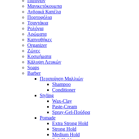
Παπιγιόν
Μανικετόκουμπα
Ανδρικά Καπέλα
Πορτοφόλια
Τσαντάκια
Ρολόγια
Αρώματα
Καπνοθήκες
Organizer
Ζώνες
Κοσμήματα
Κάλυψη Λευκών
Soaps
Barber
Περιποίηση Μαλλιών
Shampoo
Conditioner
Styling
Wax-Clay
Paste-Cream
Spray-Gel-Πούδρα
Pomade
Extra Strong Hold
Strong Hold
Medium Hold