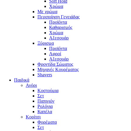
Soft Hold
Χρώμα
Με χρώμα
Περιποίηση Γενειάδας
Προϊόντα
Καθαρισμός
Χρώμα
Αξεσουάρ
Ξύρισμα
Προϊόντα
Αφροί
Αξεσουάρ
Φροντίδα Σώματος
Μηχανές Κουρέματος
Shavers
Παιδικά
Αγόρι
Κοστούμια
Σετ
Παπιγιόν
Ρολόγια
Καπέλα
Κορίτσι
Φορέματα
Σετ