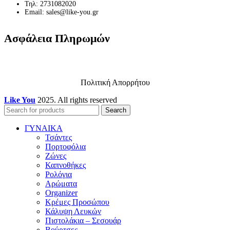
Τηλ: 2731082020
Email: sales@like-you.gr
Ασφάλεια Πληρωμών
Πολιτική Απορρήτου
Like You
2025. All rights reserved
Search
ΓΥΝΑΙΚΑ
Τσάντες
Πορτοφόλια
Ζώνες
Καπνοθήκες
Ρολόγια
Αρώματα
Organizer
Κρέμες Προσώπου
Κάλυψη Λευκών
Πιστολάκια – Σεσουάρ
Βούρτσες