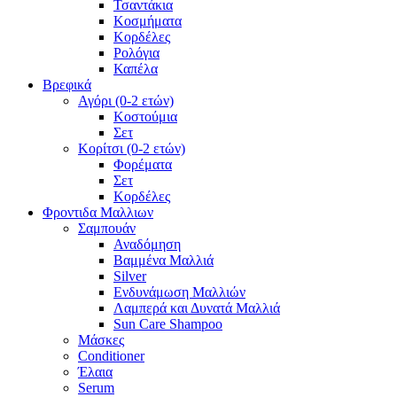
Τσαντάκια
Κοσμήματα
Κορδέλες
Ρολόγια
Καπέλα
Βρεφικά
Αγόρι (0-2 ετών)
Κοστούμια
Σετ
Κορίτσι (0-2 ετών)
Φορέματα
Σετ
Κορδέλες
Φροντιδα Μαλλιων
Σαμπουάν
Αναδόμηση
Βαμμένα Μαλλιά
Silver
Ενδυνάμωση Μαλλιών
Λαμπερά και Δυνατά Μαλλιά
Sun Care Shampoo
Μάσκες
Conditioner
Έλαια
Serum