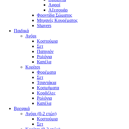
Αφροί
Αξεσουάρ
Φροντίδα Σώματος
Μηχανές Κουρέματος
Shavers
Παιδικά
Αγόρι
Κοστούμια
Σετ
Παπιγιόν
Ρολόγια
Καπέλα
Κορίτσι
Φορέματα
Σετ
Τσαντάκια
Κοσμήματα
Κορδέλες
Ρολόγια
Καπέλα
Βρεφικά
Αγόρι (0-2 ετών)
Κοστούμια
Σετ