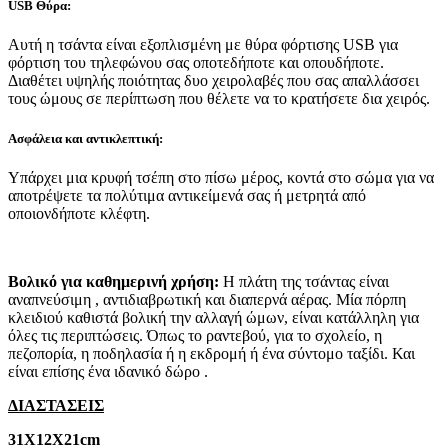
USB Θύρα:
Αυτή η τσάντα είναι εξοπλισμένη με θύρα φόρτισης USB για
φόρτιση του τηλεφώνου σας οποτεδήποτε και οπουδήποτε.
Διαθέτει υψηλής ποιότητας δυο χειρολαβές που σας απαλλάσσει
τους ώμους σε περίπτωση που θέλετε να το κρατήσετε δια χειρός.
Ασφάλεια και αντικλεπτική:
Υπάρχει μια κρυφή τσέπη στο πίσω μέρος, κοντά στο σώμα για να
αποτρέψετε τα πολύτιμα αντικείμενά σας ή μετρητά από
οποιονδήποτε κλέφτη.
Βολικό για καθημερινή χρήση:
Η πλάτη της τσάντας είναι
αναπνεύσιμη , αντιδιαβρωτική και διαπερνά αέρας. Μία πόρπη
κλειδιού καθιστά βολική την αλλαγή ώμων, είναι κατάλληλη για
όλες τις περιπτώσεις. Όπως το ραντεβού, για το σχολείο, η
πεζοπορία, η ποδηλασία ή η εκδρομή ή ένα σύντομο ταξίδι. Και
είναι επίσης ένα ιδανικό δώρο .
ΔΙΑΣΤΑΣΕΙΣ
31Χ12Χ21cm