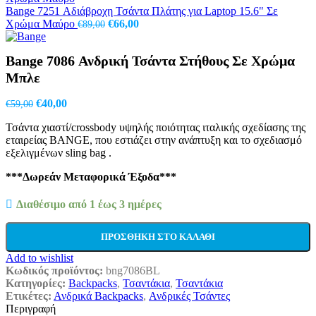
€40,00.
Bange 7251 Αδιάβροχη Τσάντα Πλάτης για Laptop 15.6" Σε
Original
Η
Χρώμα Μαύρο
€
66,00
€
89,00
price
τρέχουσα
was:
τιμή
Bange 7086 Ανδρική Τσάντα Στήθους Σε Χρώμα
€89,00.
είναι:
€66,00.
Μπλε
Original
Η
€
40,00
€
59,00
price
τρέχουσα
Τσάντα χιαστί/crossbody υψηλής ποιότητας ιταλικής σχεδίασης της
was:
τιμή
εταιρείας BANGE, που εστιάζει στην ανάπτυξη και το σχεδιασμό
€59,00.
είναι:
εξελιγμένων sling bag .
€40,00.
***Δωρεάν Μεταφορικά Έξοδα***
Διαθέσιμο από 1 έως 3 ημέρες
ΠΡΟΣΘΉΚΗ ΣΤΟ ΚΑΛΆΘΙ
Add to wishlist
Κωδικός προϊόντος:
bng7086BL
Κατηγορίες:
Backpacks
,
Τσαντάκια
,
Τσαντάκια
Ετικέτες:
Ανδρικά Backpacks
,
Ανδρικές Τσάντες
Περιγραφή