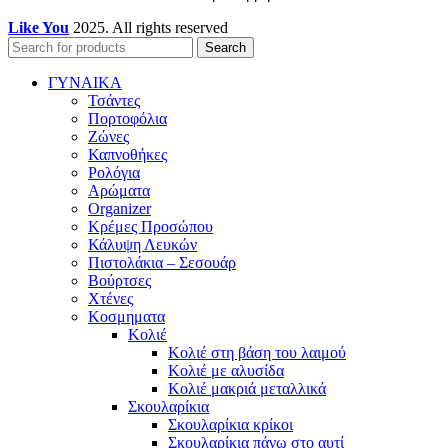
Like You
2025. All rights reserved
Search
ΓΥΝΑΙΚΑ
Τσάντες
Πορτοφόλια
Ζώνες
Καπνοθήκες
Ρολόγια
Αρώματα
Organizer
Κρέμες Προσώπου
Κάλυψη Λευκών
Πιστολάκια – Σεσουάρ
Βούρτσες
Χτένες
Κοσμηματα
Κολιέ
Κολιέ στη βάση του λαιμού
Κολιέ με αλυσίδα
Κολιέ μακριά μεταλλικά
Σκουλαρίκια
Σκουλαρίκια κρίκοι
Σκουλαρίκια πάνω στο αυτί