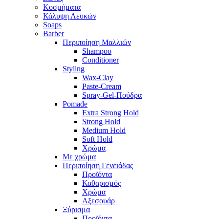
Κοσμήματα
Κάλυψη Λευκών
Soaps
Barber
Περιποίηση Μαλλιών
Shampoo
Conditioner
Styling
Wax-Clay
Paste-Cream
Spray-Gel-Πούδρα
Pomade
Extra Strong Hold
Strong Hold
Medium Hold
Soft Hold
Χρώμα
Με χρώμα
Περιποίηση Γενειάδας
Προϊόντα
Καθαρισμός
Χρώμα
Αξεσουάρ
Ξύρισμα
Προϊόντα