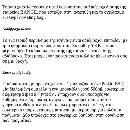
Τσάντα χιαστί/crossbody υψηλής ποιότητας ιταλικής σχεδίασης της
εταιρείας BANGE, που εστιάζει στην ανάπτυξη και το σχεδιασμό
εξελιγμένων sling bag .
Αδιάβροχο υλικό:
Το εξωτερικό περίβλημα της τσάντας είναι αδιάβροχο, επιπλέον, με
τρία φερμουάρ (κορυφαίας ποιότητας Smoothly YKK custom
φερμουάρ). Το κύριο υλικό αυτής της τσάντας είναι επίσης
αδιάβροχο. Έτσι μπορεί να προστατεύσει καλά τα ηλεκτρονικά σας
σε μια βροχή.
Εσωτερική δομή:
Η κύρια τσέπη μπορεί να χωρέσει 1 μπλουζάκι ή ένα βιβλίο Β5 ή
μία διπλωμένη ομπρέλα ή ένα μπουκάλι νερού 500ml, εσωτερικό
διαμέρισμα ipad 9,7 ιντσών . Υπάρχουν δύο υποδοχές για
καθημερινά είδη πρώτης ανάγκης που μπορείτε να φτάσετε
γρήγορα καθώς και δυο εξωτερικές μπροστινές τσέπες, στο
εσωτερικό υπάρχει επίσης μια τσέπη με φερμουάρ για πολύτιμα
πράγματα. Δύο υποδοχές στο εσωτερικό βοηθούν στην οργάνωση
των πραγμάτων.