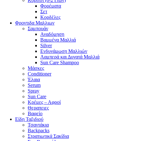
Κορίτσι (0-2 ετών)
Φορέματα
Σετ
Κορδέλες
Φροντιδα Μαλλιων
Σαμπουάν
Αναδόμηση
Βαμμένα Μαλλιά
Silver
Ενδυνάμωση Μαλλιών
Λαμπερά και Δυνατά Μαλλιά
Sun Care Shampoo
Μάσκες
Conditioner
Έλαια
Serum
Spray
Sun Care
Κρέμες – Αφροί
Θεραπειες
Βαφείο
Είδη Ταξιδιού
Τσαντάκια
Backpacks
Στρατιωτικά Σακίδια