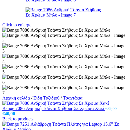
Click to enlarge
Αρχική σελίδα
/
Είδη Ταξιδιού
/
Τσαντάκια
Bange 7086 Ανδρική Τσάντα Στήθους Σε Χρώμα Χακί
€
59,00
Original
Η
€
40,00
price
τρέχουσα
Back to products
was:
τιμή
€59,00.
είναι: