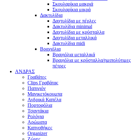
Σκουλαρίκια μακριά
Σκουλαρίκια μικρά
Δακτυλίδια
Δαχτυλίδια με πέρλες
Δακτυλίδια minimal
Δαχτυλίδια με κρύσταλλα
Δαχτυλίδια μεταλλικά
Δακτυλίδια midi
Βραχιόλια
Βραχιόλια μεταλλικά
Βραχιόλια με κρύσταλλα/ημιπολύτιμες
πέτρες
ΑΝΔΡΑΣ
Γραβάτες
Clips Γραβάτας
Παπιγιόν
Μανικετόκουμπα
Ανδρικά Καπέλα
Πορτοφόλια
Τσαντάκια
Ρολόγια
Αρώματα
Καπνοθήκες
Organizer
Ζώνες