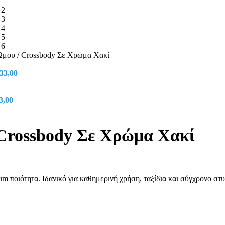
Ώμου / Crossbody Σε Χρώμα Χακί
riginal
Η
33,00
rice
τρέχουσα
as:
τιμή
iginal
55,00.
Η
είναι:
3,00
ice
τρέχουσα
€33,00.
s:
τιμή
8,00.
είναι:
 Crossbody Σε Χρώμα Χακί
€33,00.
ποιότητα. Ιδανικό για καθημερινή χρήση, ταξίδια και σύγχρονο στυ