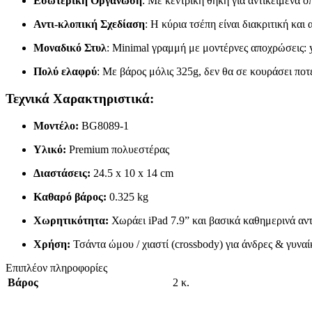
Εσωτερική Οργάνωση
: Με κεντρική θήκη για αντικείμενα ό
Αντι-κλοπική Σχεδίαση
: Η κύρια τσέπη είναι διακριτική και
Μοναδικό Στυλ
: Minimal γραμμή με μοντέρνες αποχρώσεις: ye
Πολύ ελαφρύ
: Με βάρος μόλις 325g, δεν θα σε κουράσει ποτ
Τεχνικά Χαρακτηριστικά:
Μοντέλο:
BG8089-1
Υλικό:
Premium πολυεστέρας
Διαστάσεις:
24.5 x 10 x 14 cm
Καθαρό βάρος:
0.325 kg
Χωρητικότητα:
Χωράει iPad 7.9” και βασικά καθημερινά αντ
Χρήση:
Τσάντα ώμου / χιαστί (crossbody) για άνδρες & γυναί
Επιπλέον πληροφορίες
Βάρος
2 κ.