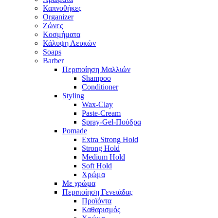
Καπνοθήκες
Organizer
Ζώνες
Κοσμήματα
Κάλυψη Λευκών
Soaps
Barber
Περιποίηση Μαλλιών
Shampoo
Conditioner
Styling
Wax-Clay
Paste-Cream
Spray-Gel-Πούδρα
Pomade
Extra Strong Hold
Strong Hold
Medium Hold
Soft Hold
Χρώμα
Με χρώμα
Περιποίηση Γενειάδας
Προϊόντα
Καθαρισμός