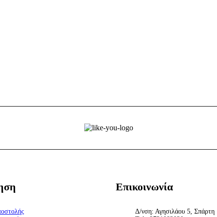
ηση
Επικοινωνία
ποστολής
Δ/νση: Αγησιλάου 5, Σπάρτη