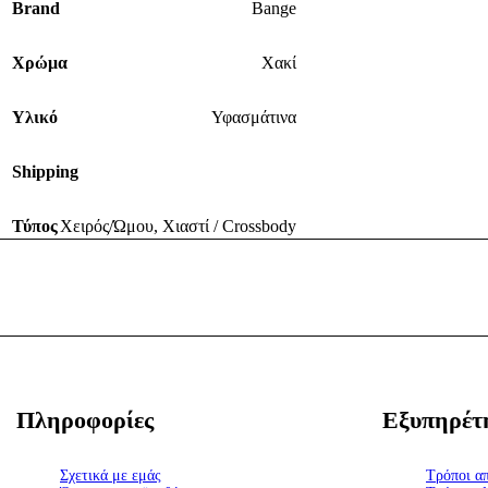
Brand
Bange
Χρώμα
Χακί
Υλικό
Υφασμάτινα
Shipping
Τύπος
Χειρός/Ώμου
,
Χιαστί / Crossbody
Πληροφορίες
Εξυπηρέτ
Σχετικά με εμάς
Τρόποι α