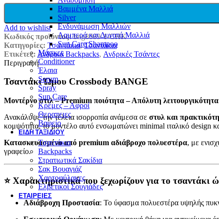
Βαμμένα Μαλλιά
Silver
Ενδυνάμωση Μαλλιών
Add to wishlist
Λαμπερά και Δυνατά Μαλλιά
Κωδικός προϊόντος:
bng8089-1-CHK
Sun Care Shampoo
Κατηγορίες:
Τσαντάκια
,
Τσαντάκια
Μάσκες
Ετικέτες:
Ανδρικά Backpacks
,
Ανδρικές Τσάντες
Conditioner
Περιγραφή
Έλαια
Serum
Τσαντάκι Ώμου Crossbody BANGE
Spray
Sun Care
Μοντέρνο στιλ – Premium ποιότητα – Απόλυτη λειτουργικότητα
Κρέμες – Αφροί
Θεραπειες
Ανακάλυψε την τέλεια ισορροπία ανάμεσα σε
στυλ και πρακτικότ
Βαφείο
κομψότητα, το μοντέλο αυτό ενσωματώνει minimal ιταλικό design κ
ΕΊΔΗ ΤΑΞΙΔΙΟΎ
Κατασκευασμένο από premium αδιάβροχο πολυεστέρα
, με ενισ
Τσαντάκια
γραφείο.
Backpacks
Στρατιωτικά Σακίδια
Σακ Βουαγιάζ
Χαρτοφύλακες
⭐ Χαρακτηριστικά που ξεχωρίζουν για το τσαντάκι ώ
Ελβετικοί Σουγιάδες
ΕΤΑΙΡΕΊΕΣ
Αδιάβροχη Προστασία
: Το ύφασμα πολυεστέρα υψηλής πυκν