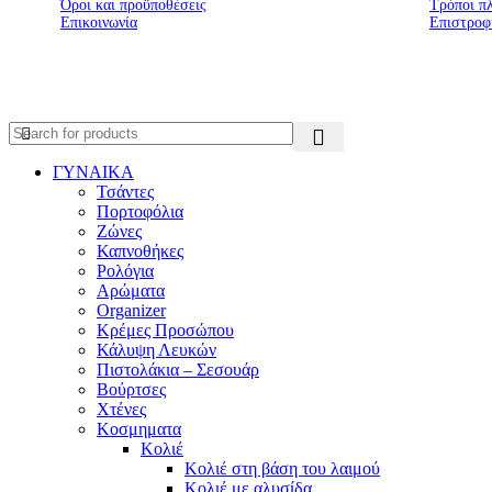
Όροι και προϋποθέσεις
Τρόποι π
Επικοινωνία
Επιστροφ
ΓΥΝΑΙΚΑ
Τσάντες
Πορτοφόλια
Ζώνες
Καπνοθήκες
Ρολόγια
Αρώματα
Organizer
Κρέμες Προσώπου
Κάλυψη Λευκών
Πιστολάκια – Σεσουάρ
Βούρτσες
Χτένες
Κοσμηματα
Κολιέ
Κολιέ στη βάση του λαιμού
Κολιέ με αλυσίδα