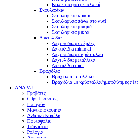
Κολιέ μακριά μεταλλικά
Σκουλαρίκια
Σκουλαρίκια κρίκοι
Σκουλαρίκια πάνω στο αυτί
Σκουλαρίκια μακριά
Σκουλαρίκια μικρά
Δακτυλίδια
Δαχτυλίδια με πέρλες
Δακτυλίδια minimal
Δαχτυλίδια με κρύσταλλα
Δαχτυλίδια μεταλλικά
Δακτυλίδια midi
Βραχιόλια
Βραχιόλια μεταλλικά
Βραχιόλια με κρύσταλλα/ημιπολύτιμες πέτ
ΑΝΔΡΑΣ
Γραβάτες
Clips Γραβάτας
Παπιγιόν
Μανικετόκουμπα
Ανδρικά Καπέλα
Πορτοφόλια
Τσαντάκια
Ρολόγια
Αρώματα