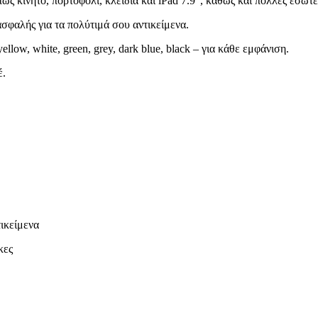
πως κινητό, πορτοφόλι, κλειδιά και iPad 7.9″, καθώς και πολλές εσωτ
 ασφαλής για τα πολύτιμά σου αντικείμενα.
llow, white, green, grey, dark blue, black – για κάθε εμφάνιση.
έ.
ικείμενα
κες