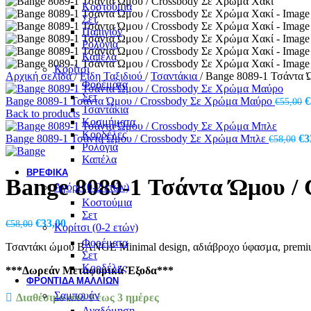
Κοστούμια
Σετ
Παπιγιόν
Ρολόγια
Καπέλα
Κορίτσι
Αρχική σελίδα
/
Είδη Ταξιδιού
/
Τσαντάκια
/
Bange 8089-1 Τσάντα 
Φορέματα
Σετ
O
Bange 8089-1 Τσάντα Ώμου / Crossbody Σε Χρώμα Μαύρο
€
€
55,00
Τσαντάκια
p
Back to products
Κοσμήματα
w
Κορδέλες
Or
€
Bange 8089-1 Τσάντα Ώμου / Crossbody Σε Χρώμα Μπλε
€
3
€
58,00
Ρολόγια
pr
Καπέλα
wa
ΒΡΕΦΙΚΆ
€5
Bange 8089-1 Τσάντα Ώμου /
Αγόρι (0-2 ετών)
Κοστούμια
Σετ
Original
Η
€
33,00
€
58,00
Κορίτσι (0-2 ετών)
price
τρέχουσα
Φορέματα
Τσαντάκι ώμου BANGE Minimal design, αδιάβροχο ύφασμα, premium 
was:
τιμή
Σετ
€58,00.
είναι:
Κορδέλες
***Δωρεάν Μεταφορικά Έξοδα***
€33,00.
ΦΡΟΝΤΙΔΑ ΜΑΛΛΙΩΝ
Σαμπουάν
Διαθέσιμο από 1 έως 3 ημέρες
Αναδόμηση