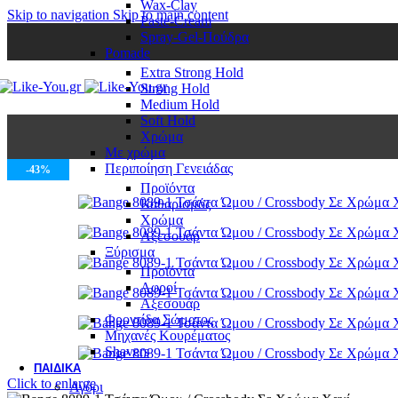
Wax-Clay
Skip to navigation
Skip to main content
Paste-Cream
Spray-Gel-Πούδρα
Pomade
Extra Strong Hold
Strong Hold
Medium Hold
Soft Hold
Χρώμα
Με χρώμα
Περιποίηση Γενειάδας
-43%
Προϊόντα
Καθαρισμός
Χρώμα
Αξεσουάρ
Ξύρισμα
Προϊόντα
Αφροί
Αξεσουάρ
Φροντίδα Σώματος
Μηχανές Κουρέματος
Shavers
ΠΑΙΔΙΚΆ
Click to enlarge
Αγόρι