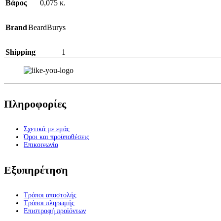
Βάρος
0,075 κ.
Brand
BeardBurys
Shipping
1
Πληροφορίες
Σχετικά με εμάς
Όροι και προϋποθέσεις
Επικοινωνία
Εξυπηρέτηση
Τρόποι αποστολής
Τρόποι πληρωμής
Επιστροφή προϊόντων