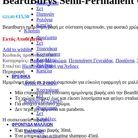
BeardBurys Semi-Permanent 
Κοστούμια
Σετ
Παπιγιόν
Original
Η
€
15,50
€
23,80
Ρολόγια
price
τρέχουσα
Καπέλα
Beardburys ημιμόνιμη βαφή με σύσταση σαμπουάν, για φυσικό χρώμα
was:
τιμή
Κορίτσι
€23,80.
είναι:
Φορέματα
€15,50.
Εκτός Αποθέματος
Σετ
Τσαντάκια
Add to wishlist
Κοσμήματα
Κωδικός προϊόντος:
9089
Κορδέλες
Κατηγορίες:
Barber
,
Με χρώμα
,
Περιποίηση Γενειάδας
,
Προϊόντα
,
Ρολόγια
Ετικέτα:
Ημιμόνιμη Βαφή για Άνδρες
Καπέλα
Περιγραφή
ΒΡΕΦΙΚΆ
Ημιμόνιμη βαφή σε μορφή σαμπουάν για εύκολη εφαρμογή σε μαλλιά
Αγόρι (0-2 ετών)
Κοστούμια
Μία επαναστατική σύσταση ημιμόνιμης βαφής από την Beardb
Σετ
Το χρώμα διαρκεί έως και είκοσι λουσίματα και φεύγει σταδι
Κορίτσι (0-2 ετών)
Για ανοιχτό καστανό χρώμα.
Φορέματα
Δεν περιέχει αμμωνία και parabens.
Σετ
Κορδέλες
Η συσκευασία περιέχει:
ΦΡΟΝΤΙΔΑ ΜΑΛΛΙΩΝ
Ένα σωληνάριο βαφής 30ml.
Σαμπουάν
Ένα μπουκαλάκι activating shampoo 45ml.
Αναδόμηση