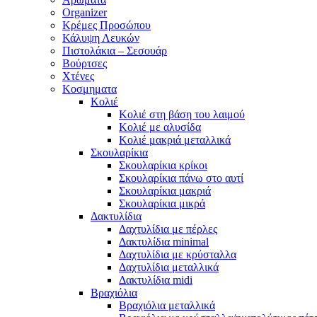
Organizer
Κρέμες Προσώπου
Κάλυψη Λευκών
Πιστολάκια – Σεσουάρ
Βούρτσες
Χτένες
Κοσμηματα
Κολιέ
Κολιέ στη βάση του λαιμού
Κολιέ με αλυσίδα
Κολιέ μακριά μεταλλικά
Σκουλαρίκια
Σκουλαρίκια κρίκοι
Σκουλαρίκια πάνω στο αυτί
Σκουλαρίκια μακριά
Σκουλαρίκια μικρά
Δακτυλίδια
Δαχτυλίδια με πέρλες
Δακτυλίδια minimal
Δαχτυλίδια με κρύσταλλα
Δαχτυλίδια μεταλλικά
Δακτυλίδια midi
Βραχιόλια
Βραχιόλια μεταλλικά