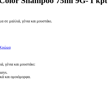
Color Shampoo 75ml 9G- Γκρι
 σε μαλλιά, γένια και μουστάκι.
Χρώμα
, γένια και μουστάκι:
urys.
ακά και ομοιόμορφα.