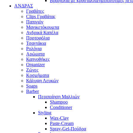
Βραχιόλια με κρύσταλλα/ημιπολύτιμες πέτ
ΑΝΔΡΑΣ
Γραβάτες
Clips Γραβάτας
Παπιγιόν
Μανικετόκουμπα
Ανδρικά Καπέλα
Πορτοφόλια
Τσαντάκια
Ρολόγια
Αρώματα
Καπνοθήκες
Organizer
Ζώνες
Κοσμήματα
Κάλυψη Λευκών
Soaps
Barber
Περιποίηση Μαλλιών
Shampoo
Conditioner
Styling
Wax-Clay
Paste-Cream
Spray-Gel-Πούδρα