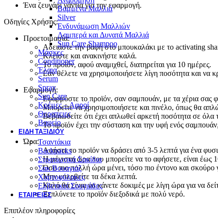
Ένα ζευγάρι γάντια για την εφαρμογή.
Βαμμένα Μαλλιά
Silver
Οδηγίες Χρήσης:
Ενδυνάμωση Μαλλιών
Λαμπερά και Δυνατά Μαλλιά
Προετοιμασία:
Sun Care Shampoo
Αδειάστε την βαφή στο μπουκαλάκι με το activating sh
Μάσκες
Κλείστε και ανακινήστε καλά.
Conditioner
Το προϊόν, αφού αναμιχθεί, διατηρείται για 10 ημέρες.
Έλαια
Εάν θέλετε να χρησιμοποιήσετε λίγη ποσότητα και να κ
Serum
Spray
Εφαρμογή:
Sun Care
Εφαρμόστε το προϊόν, σαν σαμπουάν, με τα χέρια σας φ
Κρέμες – Αφροί
Μπορείτε να χρησιμοποιήσετε και πινέλο, όπως θα απλ
Θεραπειες
Βεβαιωθείτε ότι έχει απλωθεί αρκετή ποσότητα σε όλα τ
Βαφείο
Το προϊόν έχει την σύσταση και την υφή ενός σαμπουάν,
ΕΊΔΗ ΤΑΞΙΔΙΟΎ
Ώρα:
Τσαντάκια
Αφήστε το προϊόν να δράσει από 3-5 λεπτά για ένα φυσ
Backpacks
Η μέγιστη ώρα που μπορείτε να το αφήσετε, είναι έως 1
Στρατιωτικά Σακίδια
Όσο πιο πολλή ώρα μένει, τόσο πιο έντονο και σκούρο 
Σακ Βουαγιάζ
Μην υπερβείτε τα δέκα λεπτά.
Χαρτοφύλακες
Καλό θα είναι να κάνετε δοκιμές με λίγη ώρα για να δε
Ελβετικοί Σουγιάδες
Ξεπλύνετε το προϊόν διεξοδικά με πολύ νερό.
ΕΤΑΙΡΕΊΕΣ
Επιπλέον πληροφορίες