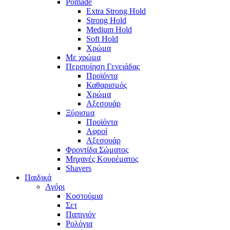
Pomade
Extra Strong Hold
Strong Hold
Medium Hold
Soft Hold
Χρώμα
Με χρώμα
Περιποίηση Γενειάδας
Προϊόντα
Καθαρισμός
Χρώμα
Αξεσουάρ
Ξύρισμα
Προϊόντα
Αφροί
Αξεσουάρ
Φροντίδα Σώματος
Μηχανές Κουρέματος
Shavers
Παιδικά
Αγόρι
Κοστούμια
Σετ
Παπιγιόν
Ρολόγια