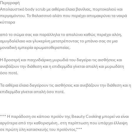
Περιγραφή
Απολαυστικό body scrub με αιθέρια έλαια βανίλιας, πορτοκαλιού και
περγαμόντου. Το θαλασσινό αλάτι που περιέχει απομακρύνει τα νεκρά
κύτταρα
από το σώμα σας και παράλληλα το απαλύνει καθώς περιέχει αλόη,
αμυγδαλέλαιο και γλυκερίνη μετατρέποντας το μπάνιο σας σε μια
μοναδική εμπειρία αρωματοθεραπείας.
Η δροσερή και παιχνιδιάρικη μυρωδιά του διεγείρει τις αισθήσεις και
ανεβάζουν την διάθεση και η επιδερμίδα γίνεται απαλή και μυρωδάτη
όσο ποτέ.
Τα αιθέρια έλαια διεγείρουν τις αισθήσεις και ανεβάζουν την διάθεση και η
επιδερμίδα γίνεται απαλή όσο ποτέ.
*** Η παράδοση σε κάποιο προϊόν της Beauty Cooking μπορεί να είναι
αργότερα από την καθορισμένη , στη περίπτωση που υπάρχει έλλειψη
σε πρώτη ύλη κατασκευής του προϊόντος.***