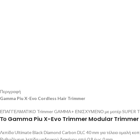
Περιγραφή
Gamma Piu X-Evo Cordless Hair Trimmer
ΕΠΑΓΓΕΛΜΑΤΙΚΟ Trimmer GAMMA+ ΕΝΙΣΧΥΜΕΝΟ με μοτέρ SUPER TORQUE. 
Το Gamma Piu X-Evo Trimmer Modular Trimmer π
Λεπίδα Ultimate Black Diamond Carbon DLC 40 mm για τέλεια ομαλή κοπ
Ρυθμιζόμενη λεπίδα μηδενικού διακένου από 0,8 έως 0 mm.