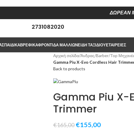
ΔΩΡΕΑΝ Μ
2731082020
ΑΣ
ΠΑΙΔΙΚΆ
ΒΡΕΦΙΚΆ
ΦΡΟΝΤΙΔΑ ΜΑΛΛΙΩΝ
ΕΊΔΗ ΤΑΞΙΔΙΟΎ
ΕΤΑΙΡΕΊΕΣ
Αρχική σελίδα
/
Άνδρας
/
Barber
/
Top Μηχανές
Gamma Piu X-Evo Cordless Hair Trimme
Back to products
Gamma Piu X-Ev
Trimmer
€
155,00
€
165,00