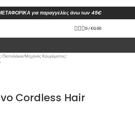
ΕΤΑΦΟΡΙΚΑ για παραγγελίες άνω των 45€
0
/
€
0,00
-Πιστολάκια
/
Μηχανές Κουρέματος
/
r
o Cordless Hair