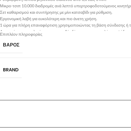
Μικρο-τσιπ 10.000 διαδρομές ανά λεπτό υπερτροφοδοτούμενος κινητήρα
Σετ καθαρισμού και συντήρησης με μίνι κατσαβίδι για ρύθμιση.
Εργονομική λαβή για ευκολότερη και πιο άνετη χρήση.
1 ώρα για πλήρη επαναφόρτιση χρησιμοποιώντας τη βάση σύνδεσης ή τ
Αφαιρούμενος σκελετός για πιο ακριβές ξύρισμα και για καλύτερη ψύξη τ
Επιπλέον πληροφορίες
ΒΆΡΟΣ
BRAND