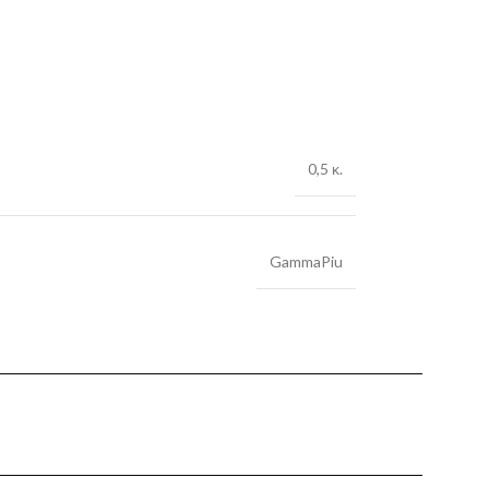
0,5 κ.
GammaPiu