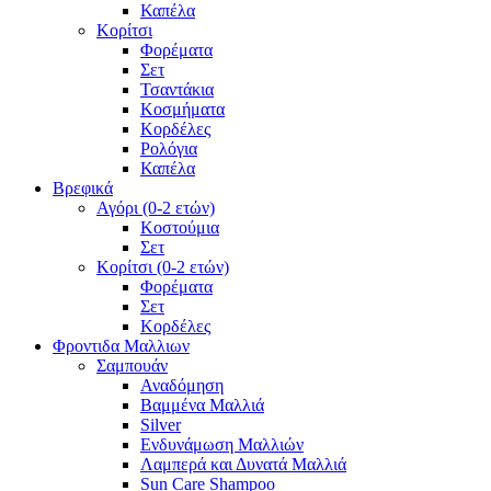
Καπέλα
Κορίτσι
Φορέματα
Σετ
Τσαντάκια
Κοσμήματα
Κορδέλες
Ρολόγια
Καπέλα
Βρεφικά
Αγόρι (0-2 ετών)
Κοστούμια
Σετ
Κορίτσι (0-2 ετών)
Φορέματα
Σετ
Κορδέλες
Φροντιδα Μαλλιων
Σαμπουάν
Αναδόμηση
Βαμμένα Μαλλιά
Silver
Ενδυνάμωση Μαλλιών
Λαμπερά και Δυνατά Μαλλιά
Sun Care Shampoo