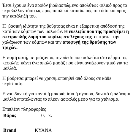
Έτσι έχουμε ένα προϊόν βιοδιασπώμενο απολύτως φιλικό προς το
περιβάλλον τόσο ως προς τα υλικά κατασκευής του όσο και προς
την κατάληξή του.
Η βασική ιδιότητα της βούρτσας είναι η εξαιρετική απόδοσή της
κατά των κόμπων των μαλλιών.
Η ευελιξία που της προσφέρει η
σπειροειδής δομή του κυρίως στελέχους της
επιτρέπει την
χαλάρωση των κόμπων και την
αποφυγή της θραύσης των
τριχών.
Η δομή αυτή, μετριάζοντας την πίεση που ασκείται στο δέρμα της
κεφαλής, κάνει ένα απαλό μασάζ που είναι αναζωογονητικό για τα
μαλλιά.
Η βούρτσα μπορεί να χρησιμοποιηθεί από όλους σε κάθε
περίσταση.
Είναι ιδανική για κοντά ή μακριά, ίσια ή σγουρά, δυνατά ή αδύναμα
μαλλιά αποτελώντας το πλέον ασφαλές μέσο για το χτένισμα.
Επιπλέον πληροφορίες
Βάρος
0,1 κ.
Brand
KYANA