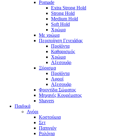
Pomade
Extra Strong Hold
Strong Hold
Medium Hold
Soft Hold
Χρώμα
Με χρώμα
Περιποίηση Γενειάδας
Προϊόντα
Καθαρισμός
Χρώμα
Αξεσουάρ
Ξύρισμα
Προϊόντα
Αφροί
Αξεσουάρ
Φροντίδα Σώματος
Μηχανές Κουρέματος
Shavers
Παιδικά
Αγόρι
Κοστούμια
Σετ
Παπιγιόν
Ρολόγια