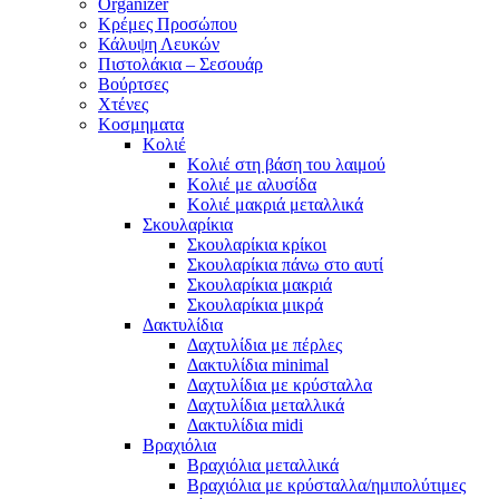
Organizer
Κρέμες Προσώπου
Κάλυψη Λευκών
Πιστολάκια – Σεσουάρ
Βούρτσες
Χτένες
Κοσμηματα
Κολιέ
Κολιέ στη βάση του λαιμού
Κολιέ με αλυσίδα
Κολιέ μακριά μεταλλικά
Σκουλαρίκια
Σκουλαρίκια κρίκοι
Σκουλαρίκια πάνω στο αυτί
Σκουλαρίκια μακριά
Σκουλαρίκια μικρά
Δακτυλίδια
Δαχτυλίδια με πέρλες
Δακτυλίδια minimal
Δαχτυλίδια με κρύσταλλα
Δαχτυλίδια μεταλλικά
Δακτυλίδια midi
Βραχιόλια
Βραχιόλια μεταλλικά
Βραχιόλια με κρύσταλλα/ημιπολύτιμες