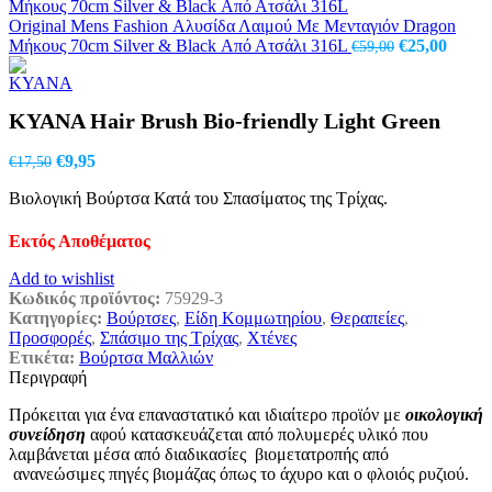
€55,60.
είναι:
€36,50.
Original Mens Fashion Αλυσίδα Λαιμού Με Μενταγιόν Dragon
Original
Η
Μήκους 70cm Silver & Black Από Ατσάλι 316L
€
25,00
€
59,00
price
τρέχο
was:
τιμή
€59,00.
είναι:
KYANA Hair Brush Bio-friendly Light Green
€25,00
Original
Η
€
9,95
€
17,50
price
τρέχουσα
Βιολογική Βούρτσα Κατά του Σπασίματος της Τρίχας.
was:
τιμή
€17,50.
είναι:
€9,95.
Εκτός Αποθέματος
Add to wishlist
Κωδικός προϊόντος:
75929-3
Κατηγορίες:
Βούρτσες
,
Είδη Κομμωτηρίου
,
Θεραπείες
,
Προσφορές
,
Σπάσιμο της Τρίχας
,
Χτένες
Ετικέτα:
Βούρτσα Μαλλιών
Περιγραφή
Πρόκειται για ένα επαναστατικό και ιδιαίτερο προϊόν με
οικολογική
συνείδηση
αφού κατασκευάζεται από πολυμερές υλικό που
λαμβάνεται μέσα από διαδικασίες βιομετατροπής από
ανανεώσιμες πηγές βιομάζας όπως το άχυρο και ο φλοιός ρυζιού.