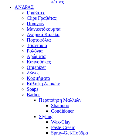
πέτρες
ΑΝΔΡΑΣ
Γραβάτες
Clips Γραβάτας
Παπιγιόν
Μανικετόκουμπα
Ανδρικά Καπέλα
Πορτοφόλια
Τσαντάκια
Ρολόγια
Αρώματα
Καπνοθήκες
Organizer
Ζώνες
Κοσμήματα
Κάλυψη Λευκών
Soaps
Barber
Περιποίηση Μαλλιών
Shampoo
Conditioner
Styling
Wax-Clay
Paste-Cream
Spray-Gel-Πούδρα