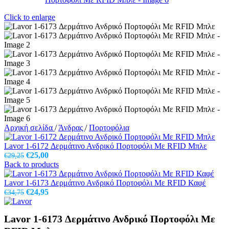
Click to enlarge
Αρχική σελίδα
/
Άνδρας
/
Πορτοφόλια
Lavor 1-6172 Δερμάτινο Ανδρικό Πορτοφόλι Με RFID Μπλε
Original
Η
€
25,00
€
29,25
price
τρέχουσα
Back to products
was:
τιμή
€29,25.
είναι:
Lavor 1-6173 Δερμάτινο Ανδρικό Πορτοφόλι Με RFID Καφέ
Original
€25,00.
Η
€
24,95
€
34,75
price
τρέχουσα
was:
τιμή
Lavor 1-6173 Δερμάτινο Ανδρικό Πορτοφόλι Με
€34,75.
είναι:
€24,95.