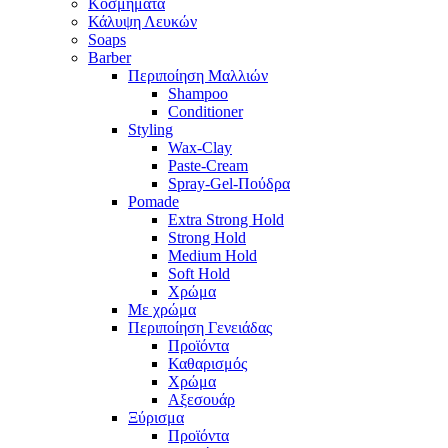
Κοσμήματα
Κάλυψη Λευκών
Soaps
Barber
Περιποίηση Μαλλιών
Shampoo
Conditioner
Styling
Wax-Clay
Paste-Cream
Spray-Gel-Πούδρα
Pomade
Extra Strong Hold
Strong Hold
Medium Hold
Soft Hold
Χρώμα
Με χρώμα
Περιποίηση Γενειάδας
Προϊόντα
Καθαρισμός
Χρώμα
Αξεσουάρ
Ξύρισμα
Προϊόντα