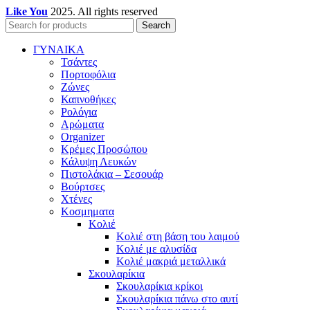
Like You
2025. All rights reserved
Search
ΓΥΝΑΙΚΑ
Τσάντες
Πορτοφόλια
Ζώνες
Καπνοθήκες
Ρολόγια
Αρώματα
Organizer
Κρέμες Προσώπου
Κάλυψη Λευκών
Πιστολάκια – Σεσουάρ
Βούρτσες
Χτένες
Κοσμηματα
Κολιέ
Κολιέ στη βάση του λαιμού
Κολιέ με αλυσίδα
Κολιέ μακριά μεταλλικά
Σκουλαρίκια
Σκουλαρίκια κρίκοι
Σκουλαρίκια πάνω στο αυτί