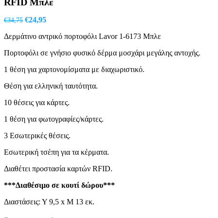
RFID Μπλε
Original
Η
€
24,95
€
34,75
price
τρέχουσα
Δερμάτινο αντρικό πορτοφόλι Lavor 1-6173 Μπλε
was:
τιμή
€34,75.
είναι:
Πορτοφόλι σε γνήσιο φυσικό δέρμα μοσχάρι μεγάλης αντοχής.
€24,95.
1 θέση για χαρτονομίσματα με διαχωριστικό.
Θέση για ελληνική ταυτότητα.
10 θέσεις για κάρτες.
1 θέση για φωτογραφίες/κάρτες.
3 Εσωτερικές θέσεις.
Εσωτερική τσέπη για τα κέρματα.
Διαθέτει προστασία καρτών RFID.
***Διαθέσιμο σε κουτί δώρου***
Διαστάσεις: Υ 9,5 x Μ 13 εκ.