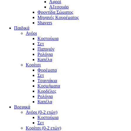
Αφροί
Αξεσουάρ
Φροντίδα Σώματος
Μηχανές Κουρέματος
Shavers
Παιδικά
Αγόρι
Κοστούμια
Σετ
Παπιγιόν
Ρολόγια
Καπέλα
Κορίτσι
Φορέματα
Σετ
Τσαντάκια
Κοσμήματα
Κορδέλες
Ρολόγια
Καπέλα
Βρεφικά
Αγόρι (0-2 ετών)
Κοστούμια
Σετ
Κορίτσι (0-2 ετών)