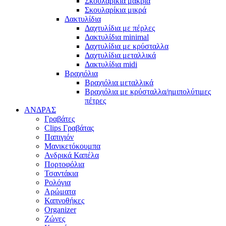
Σκουλαρίκια μακριά
Σκουλαρίκια μικρά
Δακτυλίδια
Δαχτυλίδια με πέρλες
Δακτυλίδια minimal
Δαχτυλίδια με κρύσταλλα
Δαχτυλίδια μεταλλικά
Δακτυλίδια midi
Βραχιόλια
Βραχιόλια μεταλλικά
Βραχιόλια με κρύσταλλα/ημιπολύτιμες
πέτρες
ΑΝΔΡΑΣ
Γραβάτες
Clips Γραβάτας
Παπιγιόν
Μανικετόκουμπα
Ανδρικά Καπέλα
Πορτοφόλια
Τσαντάκια
Ρολόγια
Αρώματα
Καπνοθήκες
Organizer
Ζώνες