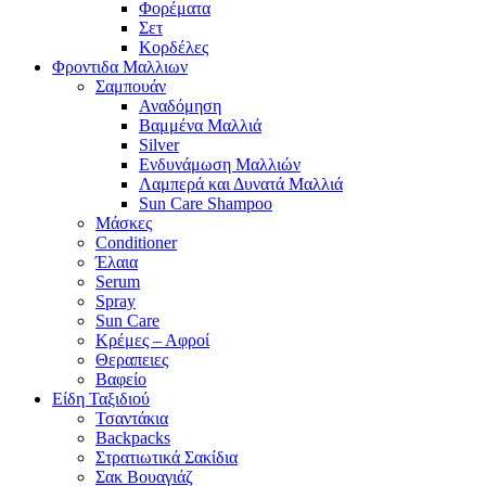
Φορέματα
Σετ
Κορδέλες
Φροντιδα Μαλλιων
Σαμπουάν
Αναδόμηση
Βαμμένα Μαλλιά
Silver
Ενδυνάμωση Μαλλιών
Λαμπερά και Δυνατά Μαλλιά
Sun Care Shampoo
Μάσκες
Conditioner
Έλαια
Serum
Spray
Sun Care
Κρέμες – Αφροί
Θεραπειες
Βαφείο
Είδη Ταξιδιού
Τσαντάκια
Backpacks
Στρατιωτικά Σακίδια
Σακ Βουαγιάζ