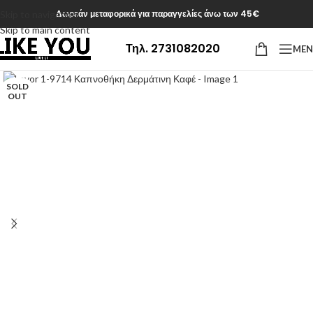
Δωρεάν μεταφορικά για παραγγελίες άνω των 45€
Skip to navigation
Skip to main content
Τηλ. 2731082020
ME
SOLD
OUT