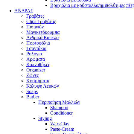
Βραχιόλια με κρύσταλλα/ημιπολύτιμες πέτ
ΑΝΔΡΑΣ
Γραβάτες
Clips Γραβάτας
Παπιγιόν
Μανικετόκουμπα
Ανδρικά Καπέλα
Πορτοφόλια
Τσαντάκια
Ρολόγια
Αρώματα
Καπνοθήκες
Organizer
Ζώνες
Κοσμήματα
Κάλυψη Λευκών
Soaps
Barber
Περιποίηση Μαλλιών
Shampoo
Conditioner
Styling
Wax-Clay
Paste-Cream