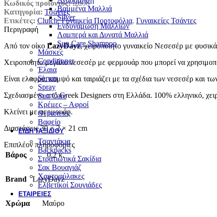
Κωδικός προϊόντος:
lzd06
Βαμμένα Μαλλιά
Κατηγορία:
Τσάντες
Silver
Ετικέτες:
Clutch
,
Γυναικεία Πορτοφόλια
,
Γυναικείες Τσάντες
Ενδυνάμωση Μαλλιών
Περιγραφή
Λαμπερά και Δυνατά Μαλλιά
Sun Care Shampoo
Από τον οίκο
LazyDayz
, χειροποίητο γυναικείο Νεσεσέρ με φυσικ
Μάσκες
Conditioner
Χειροποίητο μεγάλο νεσεσέρ με φερμουάρ που μπορεί να χρησιμοποι
Έλαια
Serum
Είναι ελαφρύ, κομψό και ταιριάζει με τα σχέδια των νεσεσέρ και τ
Spray
Σχεδιασμένο από Greek Designers στη Ελλάδα. 100% ελληνικό, χει
Sun Care
Κρέμες – Αφροί
Κλείνει με φερμουάρ.
Θεραπειες
Βαφείο
Διαστάσεις 30 × 2 × 21 cm
ΕΊΔΗ ΤΑΞΙΔΙΟΎ
Τσαντάκια
Επιπλέον πληροφορίες
Backpacks
Βάρος
0,2 κ.
Στρατιωτικά Σακίδια
Σακ Βουαγιάζ
Χαρτοφύλακες
Brand
LazyDayz
Ελβετικοί Σουγιάδες
ΕΤΑΙΡΕΊΕΣ
Χρώμα
Μαύρο