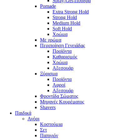
Spray-Gel-Πούδρα
Pomade
Extra Strong Hold
Strong Hold
Medium Hold
Soft Hold
Χρώμα
Με χρώμα
Περιποίηση Γενειάδας
Προϊόντα
Καθαρισμός
Χρώμα
Αξεσουάρ
Ξύρισμα
Προϊόντα
Αφροί
Αξεσουάρ
Φροντίδα Σώματος
Μηχανές Κουρέματος
Shavers
Παιδικά
Αγόρι
Κοστούμια
Σετ
Παπιγιόν