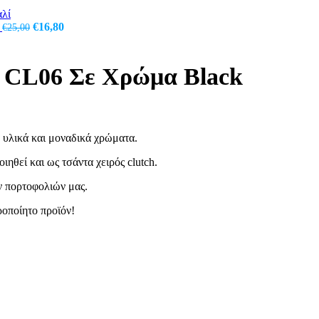
price
τρέχουσα
was:
τιμή
Original
Η
€47,00.
είναι:
ί
€
16,80
€
25,00
price
τρέχουσα
€41,90.
was:
τιμή
€25,00.
είναι:
ρ CL06 Σε Χρώμα Black
€16,80.
ά υλικά και μοναδικά χρώματα.
ηθεί και ως τσάντα χειρός clutch.
ων πορτοφολιών μας.
ροποίητο προϊόν!