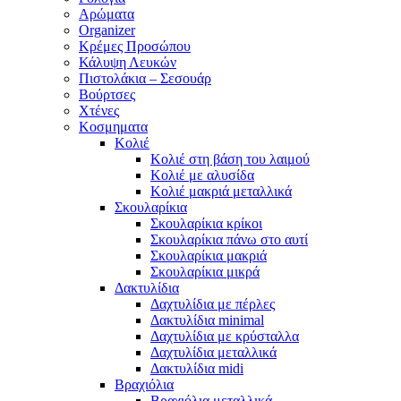
Αρώματα
Organizer
Κρέμες Προσώπου
Κάλυψη Λευκών
Πιστολάκια – Σεσουάρ
Βούρτσες
Χτένες
Κοσμηματα
Κολιέ
Κολιέ στη βάση του λαιμού
Κολιέ με αλυσίδα
Κολιέ μακριά μεταλλικά
Σκουλαρίκια
Σκουλαρίκια κρίκοι
Σκουλαρίκια πάνω στο αυτί
Σκουλαρίκια μακριά
Σκουλαρίκια μικρά
Δακτυλίδια
Δαχτυλίδια με πέρλες
Δακτυλίδια minimal
Δαχτυλίδια με κρύσταλλα
Δαχτυλίδια μεταλλικά
Δακτυλίδια midi
Βραχιόλια
Βραχιόλια μεταλλικά