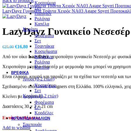
Back to products
Κοστούμια
Σετ
LazyDayz Γυναικεία Τσάντα Χειρός NA03 Agape Spyrri Πορτοκαλ
Παπιγιόν
Ρολόγια
Καπέλα
LazyDayz Γυναικείο Νεσεσέ
Κορίτσι
Φορέματα
Σετ
Τσαντάκια
Original
Η
€
16,80
€
25,00
Κοσμήματα
price
τρέχουσα
Από τον οίκο
LazyDayz
, χειροποίητο γυναικείο Νεσεσέρ με φυσικ
Κορδέλες
was:
τιμή
Ρολόγια
€25,00.
είναι:
Χειροποίητο μεγάλο νεσεσέρ με φερμουάρ που μπορεί να χρησιμοποι
Καπέλα
€16,80.
ΒΡΕΦΙΚΆ
Είναι ελαφρύ, κομψό και ταιριάζει με τα σχέδια των νεσεσέρ και τ
Αγόρι (0-2 ετών)
Κοστούμια
Σχεδιασμένο από Greek Designers στη Ελλάδα. 100% ελληνικό, χει
Σετ
Κορίτσι (0-2 ετών)
Κλείνει με φερμουάρ.
Φορέματα
Διαστάσεις 30 × 2 × 21 cm
Σετ
Κορδέλες
Εκτός Αποθέματος
ΦΡΟΝΤΙΔΑ ΜΑΛΛΙΩΝ
Σαμπουάν
Add to wishlist
Αναδόμηση