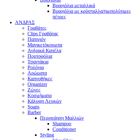
Βραχιόλια μεταλλικά
Βραχιόλια με κρύσταλλα/ημιπολύτιμες
πέτρες
ΑΝΔΡΑΣ
Γραβάτες
Clips Γραβάτας
Παπιγιόν
Μανικετόκουμπα
Ανδρικά Καπέλα
Πορτοφόλια
Τσαντάκια
Ρολόγια
Αρώματα
Καπνοθήκες
Organizer
Ζώνες
Κοσμήματα
Κάλυψη Λευκών
Soaps
Barber
Περιποίηση Μαλλιών
Shampoo
Conditioner
Styling