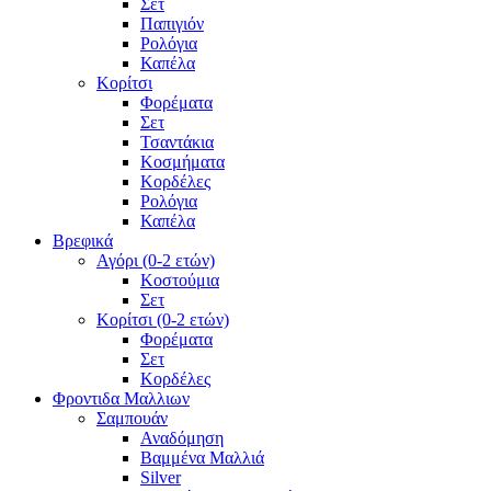
Σετ
Παπιγιόν
Ρολόγια
Καπέλα
Κορίτσι
Φορέματα
Σετ
Τσαντάκια
Κοσμήματα
Κορδέλες
Ρολόγια
Καπέλα
Βρεφικά
Αγόρι (0-2 ετών)
Κοστούμια
Σετ
Κορίτσι (0-2 ετών)
Φορέματα
Σετ
Κορδέλες
Φροντιδα Μαλλιων
Σαμπουάν
Αναδόμηση
Βαμμένα Μαλλιά
Silver