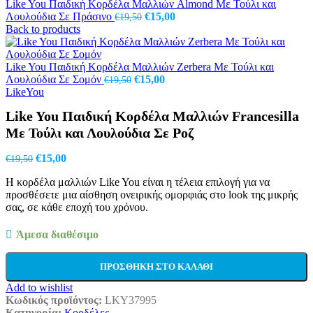
Like You Παιδική Κορδέλα Μαλλιών Almond Με Τούλι και
Original
Η
Λουλούδια Σε Πράσινο
€
15,00
€
19,50
price
τρέχουσα
Back to products
was:
τιμή
€19,50.
είναι:
€15,00.
Like You Παιδική Κορδέλα Μαλλιών Zerbera Με Τούλι και
Original
Η
Λουλούδια Σε Σομόν
€
15,00
€
19,50
price
τρέχουσα
LikeYou
was:
τιμή
Like You Παιδική Κορδέλα Μαλλιών Francesilla
€19,50.
είναι:
€15,00.
Με Τούλι και Λουλούδια Σε Ροζ
Original
Η
€
15,00
€
19,50
price
τρέχουσα
Η κορδέλα μαλλιών Like You είναι η τέλεια επιλογή για να
was:
τιμή
προσθέσετε μια αίσθηση ονειρικής ομορφιάς στο look της μικρής
€19,50.
είναι:
σας, σε κάθε εποχή του χρόνου.
€15,00.
Άμεσα διαθέσιμο
ΠΡΟΣΘΉΚΗ ΣΤΟ ΚΑΛΆΘΙ
Add to wishlist
Κωδικός προϊόντος:
LKY37995
Κατηγορία:
Κορδέλες