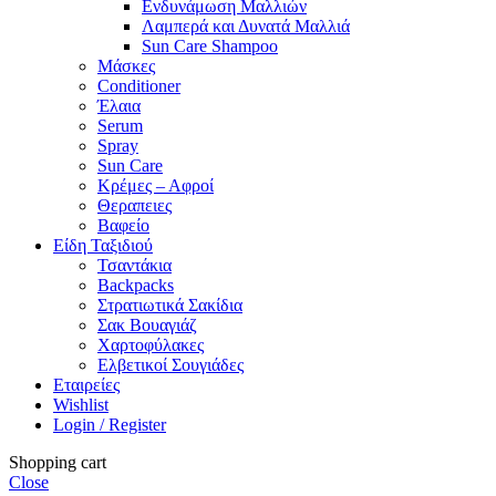
Ενδυνάμωση Μαλλιών
Λαμπερά και Δυνατά Μαλλιά
Sun Care Shampoo
Μάσκες
Conditioner
Έλαια
Serum
Spray
Sun Care
Κρέμες – Αφροί
Θεραπειες
Βαφείο
Είδη Ταξιδιού
Τσαντάκια
Backpacks
Στρατιωτικά Σακίδια
Σακ Βουαγιάζ
Χαρτοφύλακες
Ελβετικοί Σουγιάδες
Εταιρείες
Wishlist
Login / Register
Shopping cart
Close