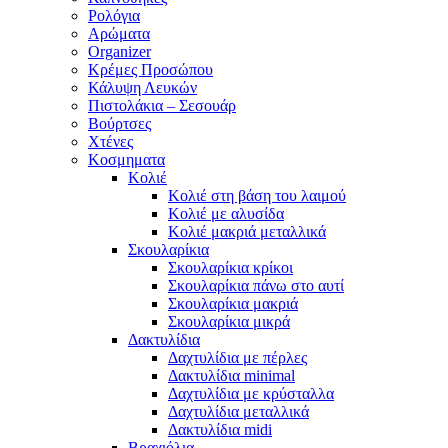
Ρολόγια
Αρώματα
Organizer
Κρέμες Προσώπου
Κάλυψη Λευκών
Πιστολάκια – Σεσουάρ
Βούρτσες
Χτένες
Κοσμηματα
Κολιέ
Κολιέ στη βάση του λαιμού
Κολιέ με αλυσίδα
Κολιέ μακριά μεταλλικά
Σκουλαρίκια
Σκουλαρίκια κρίκοι
Σκουλαρίκια πάνω στο αυτί
Σκουλαρίκια μακριά
Σκουλαρίκια μικρά
Δακτυλίδια
Δαχτυλίδια με πέρλες
Δακτυλίδια minimal
Δαχτυλίδια με κρύσταλλα
Δαχτυλίδια μεταλλικά
Δακτυλίδια midi
Βραχιόλια