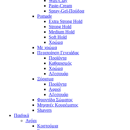
Wax-Clay
Paste-Cream
Spray-Gel-Πούδρα
Pomade
Extra Strong Hold
Strong Hold
Medium Hold
Soft Hold
Χρώμα
Με χρώμα
Περιποίηση Γενειάδας
Προϊόντα
Καθαρισμός
Χρώμα
Αξεσουάρ
Ξύρισμα
Προϊόντα
Αφροί
Αξεσουάρ
Φροντίδα Σώματος
Μηχανές Κουρέματος
Shavers
Παιδικά
Αγόρι
Κοστούμια