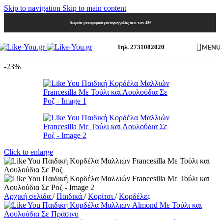
Skip to navigation
Skip to main content
Δωρεάν μεταφορικά για παραγγελίες άνω των 45€
MEN
Τηλ. 2731082020
-23%
Click to enlarge
Αρχική σελίδα
/
Παιδικά
/
Κορίτσι
/
Κορδέλες