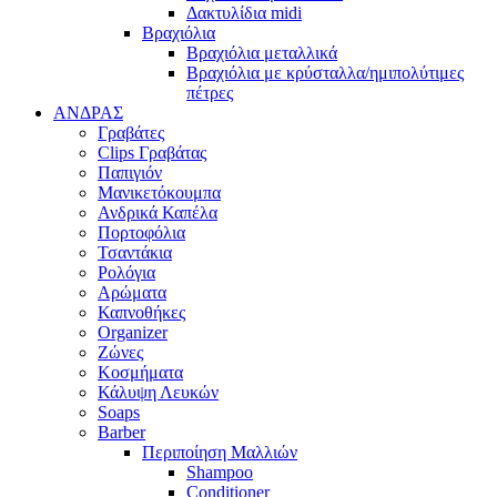
Δακτυλίδια midi
Βραχιόλια
Βραχιόλια μεταλλικά
Βραχιόλια με κρύσταλλα/ημιπολύτιμες
πέτρες
ΑΝΔΡΑΣ
Γραβάτες
Clips Γραβάτας
Παπιγιόν
Μανικετόκουμπα
Ανδρικά Καπέλα
Πορτοφόλια
Τσαντάκια
Ρολόγια
Αρώματα
Καπνοθήκες
Organizer
Ζώνες
Κοσμήματα
Κάλυψη Λευκών
Soaps
Barber
Περιποίηση Μαλλιών
Shampoo
Conditioner