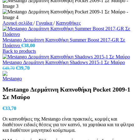
Αρχική σελίδα
/
Γυναίκα
/
Καπνοθήκες
Mestango Δερμάτινη Καπνοθήκη Summer Boost 2017-GR Σε
Πράσινο
€
38,00
Back to products
Mestango Δερμάτινη Καπνοθήκη Shadows 2015-1 Σε Μαύρο
Original
Η
€
39,70
€
49,70
price
τρέχουσα
was:
τιμή
€49,70.
είναι:
Mestango Δερμάτινη Καπνοθήκη Pocket 2009-1
€39,70.
Σε Μαύρο
€
33,70
Οι καπνοθήκες της Mestango είναι πρακτικές, κομψές και
διαθέτουν ειδικές θέσεις για τον καπνό, τα χαρτάκια και τα φίλτρα
και διαθέτουν μαγνητικό κούμπωμα.