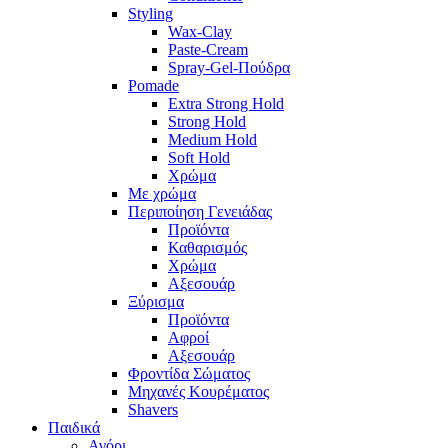
Styling
Wax-Clay
Paste-Cream
Spray-Gel-Πούδρα
Pomade
Extra Strong Hold
Strong Hold
Medium Hold
Soft Hold
Χρώμα
Με χρώμα
Περιποίηση Γενειάδας
Προϊόντα
Καθαρισμός
Χρώμα
Αξεσουάρ
Ξύρισμα
Προϊόντα
Αφροί
Αξεσουάρ
Φροντίδα Σώματος
Μηχανές Κουρέματος
Shavers
Παιδικά
Αγόρι