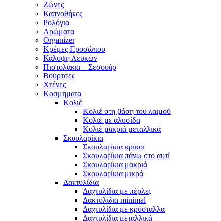
Ζώνες
Καπνοθήκες
Ρολόγια
Αρώματα
Organizer
Κρέμες Προσώπου
Κάλυψη Λευκών
Πιστολάκια – Σεσουάρ
Βούρτσες
Χτένες
Κοσμηματα
Κολιέ
Κολιέ στη βάση του λαιμού
Κολιέ με αλυσίδα
Κολιέ μακριά μεταλλικά
Σκουλαρίκια
Σκουλαρίκια κρίκοι
Σκουλαρίκια πάνω στο αυτί
Σκουλαρίκια μακριά
Σκουλαρίκια μικρά
Δακτυλίδια
Δαχτυλίδια με πέρλες
Δακτυλίδια minimal
Δαχτυλίδια με κρύσταλλα
Δαχτυλίδια μεταλλικά