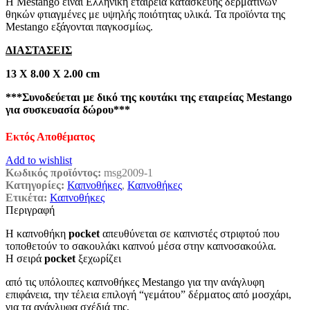
Η Mestango είναι Ελληνική εταιρεία κατασκευής δερμάτινων
θηκών φτιαγμένες με υψηλής ποιότητας υλικά. Τα προϊόντα της
Mestango εξάγονται παγκοσμίως.
ΔΙΑΣΤΑΣΕΙΣ
13 Χ 8.00 Χ 2.00 cm
***Συνοδεύεται με δικό της κουτάκι της εταιρείας Mestango
για συσκευασία δώρου***
Εκτός Αποθέματος
Add to wishlist
Κωδικός προϊόντος:
msg2009-1
Κατηγορίες:
Καπνοθήκες
,
Καπνοθήκες
Ετικέτα:
Καπνοθήκες
Περιγραφή
Η καπνοθήκη
pocket
απευθύνεται σε καπνιστές στριφτού που
τοποθετούν το σακουλάκι καπνού μέσα στην καπνοσακούλα.
Η σειρά
pocket
ξεχωρίζει
από τις υπόλοιπες καπνοθήκες Mestango για την ανάγλυφη
επιφάνεια, την τέλεια επιλογή “γεμάτου” δέρματος από μοσχάρι,
για τα ανάγλυφα σχέδιά της,