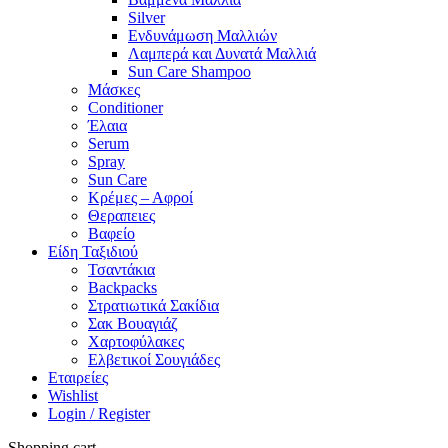
Silver
Ενδυνάμωση Μαλλιών
Λαμπερά και Δυνατά Μαλλιά
Sun Care Shampoo
Μάσκες
Conditioner
Έλαια
Serum
Spray
Sun Care
Κρέμες – Αφροί
Θεραπειες
Βαφείο
Είδη Ταξιδιού
Τσαντάκια
Backpacks
Στρατιωτικά Σακίδια
Σακ Βουαγιάζ
Χαρτοφύλακες
Ελβετικοί Σουγιάδες
Εταιρείες
Wishlist
Login / Register
Shopping cart