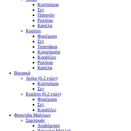
Κοστούμια
Σετ
Παπιγιόν
Ρολόγια
Καπέλα
Κορίτσι
Φορέματα
Σετ
Τσαντάκια
Κοσμήματα
Κορδέλες
Ρολόγια
Καπέλα
Βρεφικά
Αγόρι (0-2 ετών)
Κοστούμια
Σετ
Κορίτσι (0-2 ετών)
Φορέματα
Σετ
Κορδέλες
Φροντιδα Μαλλιων
Σαμπουάν
Αναδόμηση
Βαμμένα Μαλλιά