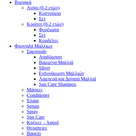
Βρεφικά
Αγόρι (0-2 ετών)
Κοστούμια
Σετ
Κορίτσι (0-2 ετών)
Φορέματα
Σετ
Κορδέλες
Φροντιδα Μαλλιων
Σαμπουάν
Αναδόμηση
Βαμμένα Μαλλιά
Silver
Ενδυνάμωση Μαλλιών
Λαμπερά και Δυνατά Μαλλιά
Sun Care Shampoo
Μάσκες
Conditioner
Έλαια
Serum
Spray
Sun Care
Κρέμες – Αφροί
Θεραπειες
Βαφείο