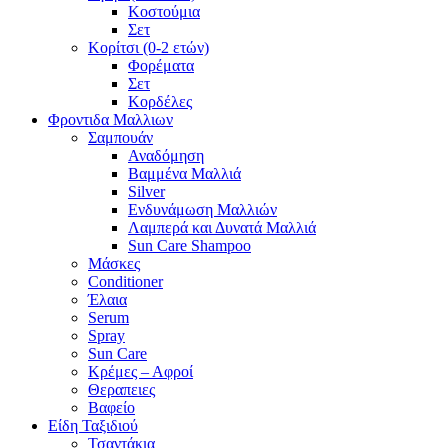
Κοστούμια
Σετ
Κορίτσι (0-2 ετών)
Φορέματα
Σετ
Κορδέλες
Φροντιδα Μαλλιων
Σαμπουάν
Αναδόμηση
Βαμμένα Μαλλιά
Silver
Ενδυνάμωση Μαλλιών
Λαμπερά και Δυνατά Μαλλιά
Sun Care Shampoo
Μάσκες
Conditioner
Έλαια
Serum
Spray
Sun Care
Κρέμες – Αφροί
Θεραπειες
Βαφείο
Είδη Ταξιδιού
Τσαντάκια