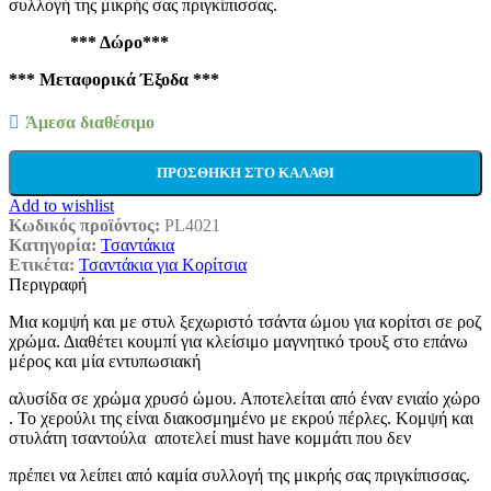
συλλογή της μικρής σας πριγκίπισσας.
€39,95.
*** Δώρο***
*** Μεταφορικά Έξοδα ***
Άμεσα διαθέσιμο
ΠΡΟΣΘΉΚΗ ΣΤΟ ΚΑΛΆΘΙ
Add to wishlist
Κωδικός προϊόντος:
PL4021
Κατηγορία:
Τσαντάκια
Ετικέτα:
Τσαντάκια για Κορίτσια
Περιγραφή
Mια κομψή και με στυλ ξεχωριστό τσάντα ώμου για κορίτσι σε ροζ
χρώμα. Διαθέτει κουμπί για κλείσιμο μαγνητικό τρουξ στο επάνω
μέρος και μία εντυπωσιακή
αλυσίδα σε χρώμα χρυσό ώμου. Αποτελείται από έναν ενιαίο χώρο
. Το χερούλι της είναι διακοσμημένο με εκρού πέρλες. Κομψή και
στυλάτη τσαντούλα αποτελεί must have κομμάτι που δεν
πρέπει να λείπει από καμία συλλογή της μικρής σας πριγκίπισσας.