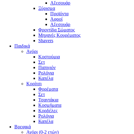
Αξεσουάρ
Ξύρισμα
Προϊόντα
Αφροί
Αξεσουάρ
Φροντίδα Σώματος
Μηχανές Κουρέματος
Shavers
Παιδικά
Αγόρι
Κοστούμια
Σετ
Παπιγιόν
Ρολόγια
Καπέλα
Κορίτσι
Φορέματα
Σετ
Τσαντάκια
Κοσμήματα
Κορδέλες
Ρολόγια
Καπέλα
Βρεφικά
Αγόρι (0-2 ετών)