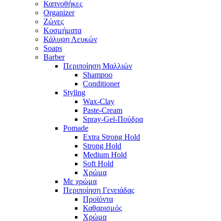
Καπνοθήκες
Organizer
Ζώνες
Κοσμήματα
Κάλυψη Λευκών
Soaps
Barber
Περιποίηση Μαλλιών
Shampoo
Conditioner
Styling
Wax-Clay
Paste-Cream
Spray-Gel-Πούδρα
Pomade
Extra Strong Hold
Strong Hold
Medium Hold
Soft Hold
Χρώμα
Με χρώμα
Περιποίηση Γενειάδας
Προϊόντα
Καθαρισμός
Χρώμα