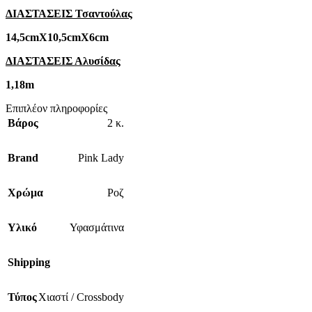
ΔΙΑΣΤΑΣΕΙΣ Τσαντούλας
14,5cmΧ10,5cmΧ6cm
ΔΙΑΣΤΑΣΕΙΣ Αλυσίδας
1,18m
Επιπλέον πληροφορίες
Βάρος
2 κ.
Brand
Pink Lady
Χρώμα
Ροζ
Υλικό
Υφασμάτινα
Shipping
Τύπος
Χιαστί / Crossbody