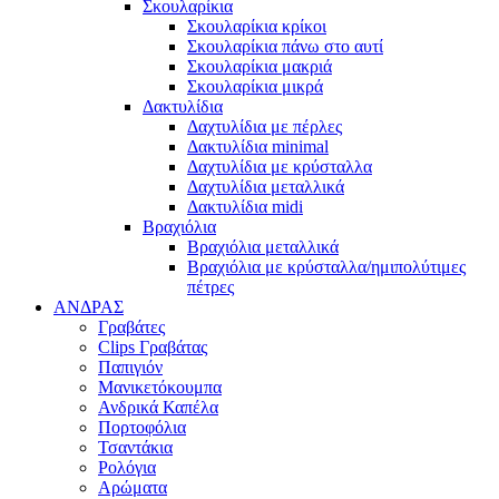
Σκουλαρίκια
Σκουλαρίκια κρίκοι
Σκουλαρίκια πάνω στο αυτί
Σκουλαρίκια μακριά
Σκουλαρίκια μικρά
Δακτυλίδια
Δαχτυλίδια με πέρλες
Δακτυλίδια minimal
Δαχτυλίδια με κρύσταλλα
Δαχτυλίδια μεταλλικά
Δακτυλίδια midi
Βραχιόλια
Βραχιόλια μεταλλικά
Βραχιόλια με κρύσταλλα/ημιπολύτιμες
πέτρες
ΑΝΔΡΑΣ
Γραβάτες
Clips Γραβάτας
Παπιγιόν
Μανικετόκουμπα
Ανδρικά Καπέλα
Πορτοφόλια
Τσαντάκια
Ρολόγια
Αρώματα