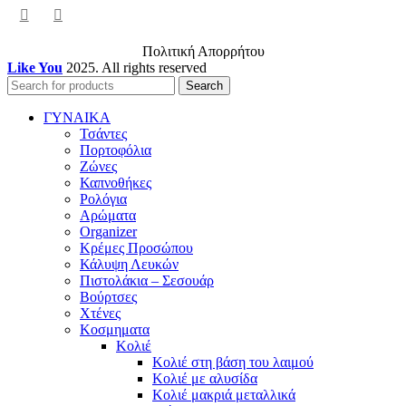
Πολιτική Απορρήτου
Like You
2025. All rights reserved
Search
ΓΥΝΑΙΚΑ
Τσάντες
Πορτοφόλια
Ζώνες
Καπνοθήκες
Ρολόγια
Αρώματα
Organizer
Κρέμες Προσώπου
Κάλυψη Λευκών
Πιστολάκια – Σεσουάρ
Βούρτσες
Χτένες
Κοσμηματα
Κολιέ
Κολιέ στη βάση του λαιμού
Κολιέ με αλυσίδα
Κολιέ μακριά μεταλλικά