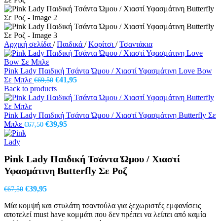
Αρχική σελίδα
/
Παιδικά
/
Κορίτσι
/
Τσαντάκια
Pink Lady Παιδική Τσάντα Ώμου / Χιαστί Υφασμάτινη Love Bow
Original
Η
Σε Μπλε
€
41,95
€
69,50
price
τρέχουσα
Back to products
was:
τιμή
€69,50.
είναι:
€41,95.
Pink Lady Παιδική Τσάντα Ώμου / Χιαστί Υφασμάτινη Butterfly Σε
Original
Η
Μπλε
€
39,95
€
67,50
price
τρέχουσα
was:
τιμή
€67,50.
είναι:
Pink Lady Παιδική Τσάντα Ώμου / Χιαστί
€39,95.
Υφασμάτινη Butterfly Σε Ροζ
Original
Η
€
39,95
€
67,50
price
τρέχουσα
Μία κομψή και στυλάτη τσαντούλα για ξεχωριστές εμφανίσεις
was:
τιμή
αποτελεί must have κομμάτι που δεν πρέπει να λείπει από καμία
€67,50.
είναι: