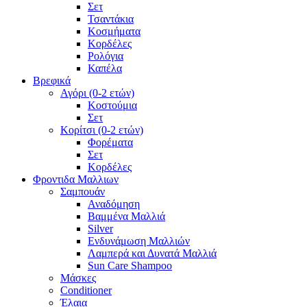
Σετ
Τσαντάκια
Κοσμήματα
Κορδέλες
Ρολόγια
Καπέλα
Βρεφικά
Αγόρι (0-2 ετών)
Κοστούμια
Σετ
Κορίτσι (0-2 ετών)
Φορέματα
Σετ
Κορδέλες
Φροντιδα Μαλλιων
Σαμπουάν
Αναδόμηση
Βαμμένα Μαλλιά
Silver
Ενδυνάμωση Μαλλιών
Λαμπερά και Δυνατά Μαλλιά
Sun Care Shampoo
Μάσκες
Conditioner
Έλαια