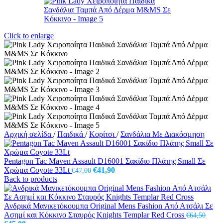
Click to enlarge
Αρχική σελίδα
/
Παιδικά
/
Κορίτσι
/
Σανδάλια Με Διακόσμηση
Pentagon Tac Maven Assault D16001 Σακίδιο Πλάτης Small Σε
Original
Η
Χρώμα Coyote 33Lt
€
41,90
€
47,00
price
τρέχουσα
Back to products
was:
τιμή
€47,00.
είναι:
€41,90.
Ανδρικά Μανικετόκουμπα Original Mens Fashion Από Ατσάλι Σε
Ασημί και Κόκκινο Σταυρός Knights Templar Red Cross
€
64,50