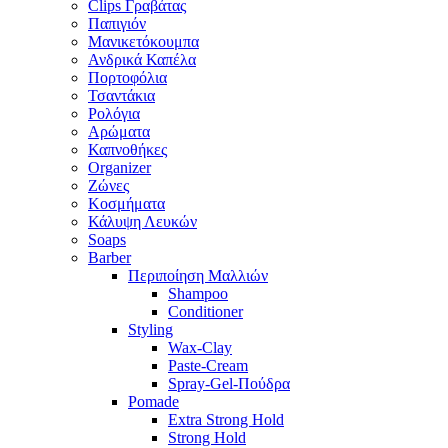
Clips Γραβάτας
Παπιγιόν
Μανικετόκουμπα
Ανδρικά Καπέλα
Πορτοφόλια
Τσαντάκια
Ρολόγια
Αρώματα
Καπνοθήκες
Organizer
Ζώνες
Κοσμήματα
Κάλυψη Λευκών
Soaps
Barber
Περιποίηση Μαλλιών
Shampoo
Conditioner
Styling
Wax-Clay
Paste-Cream
Spray-Gel-Πούδρα
Pomade
Extra Strong Hold
Strong Hold