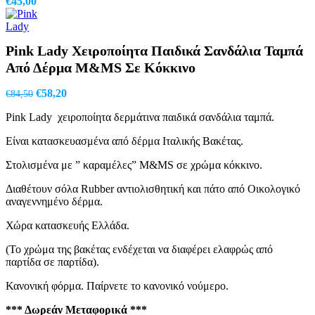
Original
Η
€
45,00
price
τρέχουσα
was:
τιμή
€64,50.
είναι:
Pink Lady Χειροποίητα Παιδικά Σανδάλια Ταμπά
€45,00.
Από Δέρμα M&MS Σε Κόκκινο
Original
Η
€
58,20
€
84,50
price
τρέχουσα
Pink Lady χειροποίητα δερμάτινα παιδικά σανδάλια ταμπά.
was:
τιμή
€84,50.
είναι:
Είναι κατασκευασμένα από δέρμα Ιταλικής Βακέτας.
€58,20.
Στολισμένα με ” καραμέλες” M&MS σε χρώμα κόκκινο.
Διαθέτουν σόλα Rubber αντιολισθητική και πάτο από Οικολογικό
αναγεννημένο δέρμα.
Χώρα κατασκευής Ελλάδα.
(Το χρώμα της βακέτας ενδέχεται να διαφέρει ελαφρώς από
παρτίδα σε παρτίδα).
Κανονική φόρμα. Παίρνετε το κανονικό νούμερο.
*** Δωρεάν Μεταφορικά ***