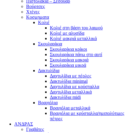
Πιστολάκια – Σεσουάρ
Βούρτσες
Χτένες
Κοσμηματα
Κολιέ
Κολιέ στη βάση του λαιμού
Κολιέ με αλυσίδα
Κολιέ μακριά μεταλλικά
Σκουλαρίκια
Σκουλαρίκια κρίκοι
Σκουλαρίκια πάνω στο αυτί
Σκουλαρίκια μακριά
Σκουλαρίκια μικρά
Δακτυλίδια
Δαχτυλίδια με πέρλες
Δακτυλίδια minimal
Δαχτυλίδια με κρύσταλλα
Δαχτυλίδια μεταλλικά
Δακτυλίδια midi
Βραχιόλια
Βραχιόλια μεταλλικά
Βραχιόλια με κρύσταλλα/ημιπολύτιμες
πέτρες
ΑΝΔΡΑΣ
Γραβάτες