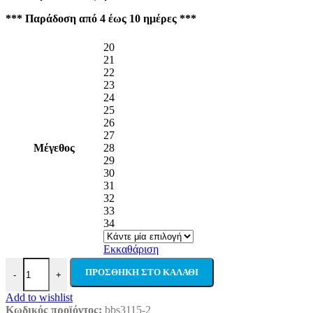
*** Παράδοση από 4 έως 10 ημέρες ***
20
21
22
23
24
25
26
27
Μέγεθος
28
29
30
31
32
33
34
Εκκαθάριση
Pink Lady Χειροποίητα Παιδικά Σανδάλια Ταμπά Από Δέρμα M&MS
ΠΡΟΣΘΉΚΗ ΣΤΟ ΚΑΛΆΘΙ
-
+
Add to wishlist
Κωδικός προϊόντος:
bbs3115-2