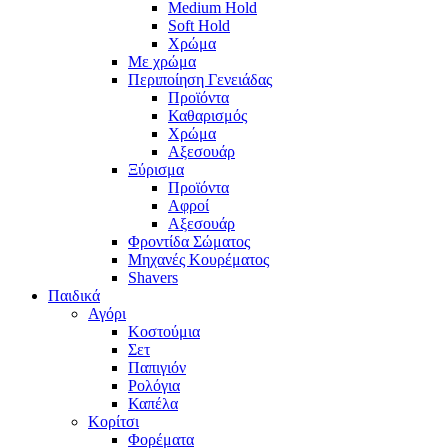
Medium Hold
Soft Hold
Χρώμα
Με χρώμα
Περιποίηση Γενειάδας
Προϊόντα
Καθαρισμός
Χρώμα
Αξεσουάρ
Ξύρισμα
Προϊόντα
Αφροί
Αξεσουάρ
Φροντίδα Σώματος
Μηχανές Κουρέματος
Shavers
Παιδικά
Αγόρι
Κοστούμια
Σετ
Παπιγιόν
Ρολόγια
Καπέλα
Κορίτσι
Φορέματα