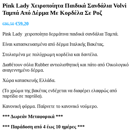
€9,90.
είναι:
Pink Lady Χειροποίητα Παιδικά Σανδάλια Volvi
€7,95.
Ταμπά Από Δέρμα Με Κορδέλα Σε Ροζ
Original
Η
€
59,20
€
86,50
price
τρέχουσα
Pink Lady χειροποίητα δερμάτινα παιδικά σανδάλια Ταμπά.
was:
τιμή
€86,50.
είναι:
Είναι κατασκευασμένα από δέρμα Ιταλικής Βακέτας.
€59,20.
Στολισμένα με πολύχρωμη κορδέλα και δαντέλα.
Διαθέτουν σόλα Rubber αντιολισθητική και πάτο από Οικολογικό
αναγεννημένο δέρμα.
Χώρα κατασκευής Ελλάδα.
(Το χρώμα της βακέτας ενδέχεται να διαφέρει ελαφρώς από
παρτίδα σε παρτίδα).
Κανονική φόρμα. Παίρνετε το κανονικό νούμερο.
*** Δωρεάν Μεταφορικά ***
*** Παράδοση από 4 έως 10 ημέρες ***