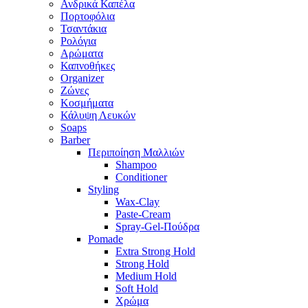
Ανδρικά Καπέλα
Πορτοφόλια
Τσαντάκια
Ρολόγια
Αρώματα
Καπνοθήκες
Organizer
Ζώνες
Κοσμήματα
Κάλυψη Λευκών
Soaps
Barber
Περιποίηση Μαλλιών
Shampoo
Conditioner
Styling
Wax-Clay
Paste-Cream
Spray-Gel-Πούδρα
Pomade
Extra Strong Hold
Strong Hold
Medium Hold
Soft Hold
Χρώμα