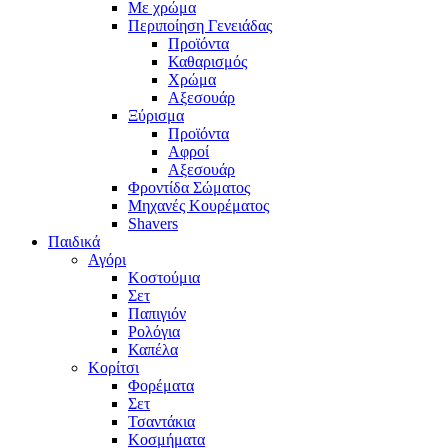
Με χρώμα
Περιποίηση Γενειάδας
Προϊόντα
Καθαρισμός
Χρώμα
Αξεσουάρ
Ξύρισμα
Προϊόντα
Αφροί
Αξεσουάρ
Φροντίδα Σώματος
Μηχανές Κουρέματος
Shavers
Παιδικά
Αγόρι
Κοστούμια
Σετ
Παπιγιόν
Ρολόγια
Καπέλα
Κορίτσι
Φορέματα
Σετ
Τσαντάκια
Κοσμήματα