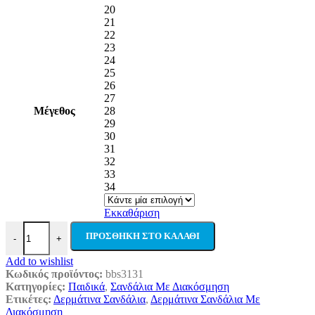
20
21
22
23
24
25
26
27
Μέγεθος
28
29
30
31
32
33
34
Εκκαθάριση
Pink Lady Χειροποίητα Παιδικά Σανδάλια Volvi Ταμπά Από Δέρμα
ΠΡΟΣΘΉΚΗ ΣΤΟ ΚΑΛΆΘΙ
-
+
Add to wishlist
Κωδικός προϊόντος:
bbs3131
Κατηγορίες:
Παιδικά
,
Σανδάλια Με Διακόσμηση
Ετικέτες:
Δερμάτινα Σανδάλια
,
Δερμάτινα Σανδάλια Με
Διακόσμηση