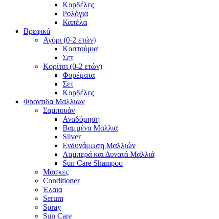
Κορδέλες
Ρολόγια
Καπέλα
Βρεφικά
Αγόρι (0-2 ετών)
Κοστούμια
Σετ
Κορίτσι (0-2 ετών)
Φορέματα
Σετ
Κορδέλες
Φροντιδα Μαλλιων
Σαμπουάν
Αναδόμηση
Βαμμένα Μαλλιά
Silver
Ενδυνάμωση Μαλλιών
Λαμπερά και Δυνατά Μαλλιά
Sun Care Shampoo
Μάσκες
Conditioner
Έλαια
Serum
Spray
Sun Care