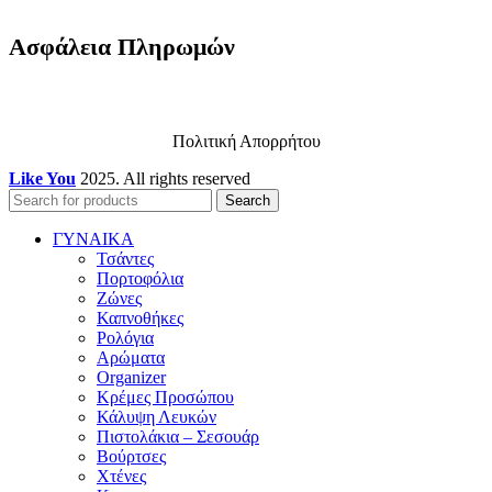
Ασφάλεια Πληρωμών
Πολιτική Απορρήτου
Like You
2025. All rights reserved
Search
ΓΥΝΑΙΚΑ
Τσάντες
Πορτοφόλια
Ζώνες
Καπνοθήκες
Ρολόγια
Αρώματα
Organizer
Κρέμες Προσώπου
Κάλυψη Λευκών
Πιστολάκια – Σεσουάρ
Βούρτσες
Χτένες