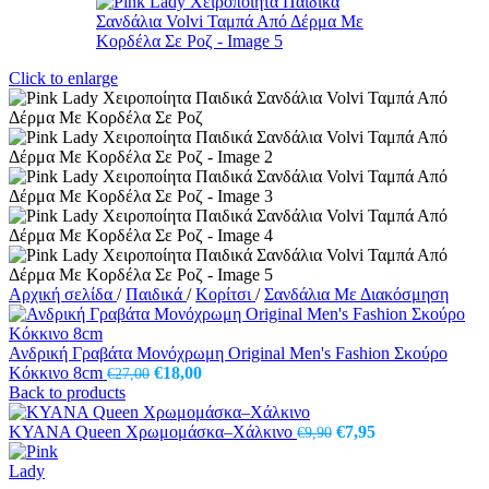
Click to enlarge
Αρχική σελίδα
/
Παιδικά
/
Κορίτσι
/
Σανδάλια Με Διακόσμηση
Ανδρική Γραβάτα Μονόχρωμη Original Men's Fashion Σκούρο
Original
Η
Κόκκινο 8cm
€
18,00
€
27,00
price
τρέχουσα
Back to products
was:
τιμή
€27,00.
είναι:
Original
Η
KYANA Queen Χρωμομάσκα–Χάλκινο
€
7,95
€
9,90
€18,00.
price
τρέχουσα
was:
τιμή