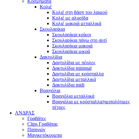
Κοσμηματα
Κολιέ
Κολιέ στη βάση του λαιμού
Κολιέ με αλυσίδα
Κολιέ μακριά μεταλλικά
Σκουλαρίκια
Σκουλαρίκια κρίκοι
Σκουλαρίκια πάνω στο αυτί
Σκουλαρίκια μακριά
Σκουλαρίκια μικρά
Δακτυλίδια
Δαχτυλίδια με πέρλες
Δακτυλίδια minimal
Δαχτυλίδια με κρύσταλλα
Δαχτυλίδια μεταλλικά
Δακτυλίδια midi
Βραχιόλια
Βραχιόλια μεταλλικά
Βραχιόλια με κρύσταλλα/ημιπολύτιμες
πέτρες
ΑΝΔΡΑΣ
Γραβάτες
Clips Γραβάτας
Παπιγιόν
Μανικετόκουμπα