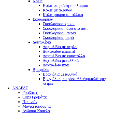
Κολιέ
Κολιέ στη βάση του λαιμού
Κολιέ με αλυσίδα
Κολιέ μακριά μεταλλικά
Σκουλαρίκια
Σκουλαρίκια κρίκοι
Σκουλαρίκια πάνω στο αυτί
Σκουλαρίκια μακριά
Σκουλαρίκια μικρά
Δακτυλίδια
Δαχτυλίδια με πέρλες
Δακτυλίδια minimal
Δαχτυλίδια με κρύσταλλα
Δαχτυλίδια μεταλλικά
Δακτυλίδια midi
Βραχιόλια
Βραχιόλια μεταλλικά
Βραχιόλια με κρύσταλλα/ημιπολύτιμες
πέτρες
ΑΝΔΡΑΣ
Γραβάτες
Clips Γραβάτας
Παπιγιόν
Μανικετόκουμπα
Ανδρικά Καπέλα