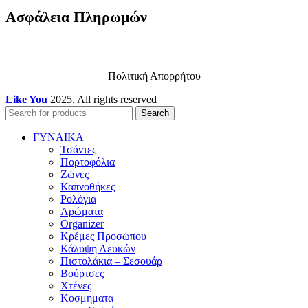
Ασφάλεια Πληρωμών
Πολιτική Απορρήτου
Like You
2025. All rights reserved
Search
ΓΥΝΑΙΚΑ
Τσάντες
Πορτοφόλια
Ζώνες
Καπνοθήκες
Ρολόγια
Αρώματα
Organizer
Κρέμες Προσώπου
Κάλυψη Λευκών
Πιστολάκια – Σεσουάρ
Βούρτσες
Χτένες
Κοσμηματα