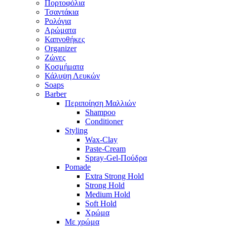
Πορτοφόλια
Τσαντάκια
Ρολόγια
Αρώματα
Καπνοθήκες
Organizer
Ζώνες
Κοσμήματα
Κάλυψη Λευκών
Soaps
Barber
Περιποίηση Μαλλιών
Shampoo
Conditioner
Styling
Wax-Clay
Paste-Cream
Spray-Gel-Πούδρα
Pomade
Extra Strong Hold
Strong Hold
Medium Hold
Soft Hold
Χρώμα
Με χρώμα