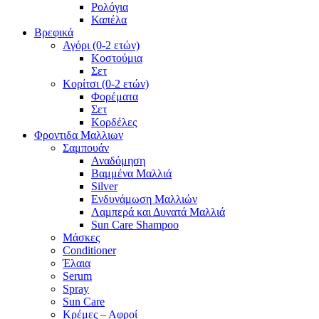
Ρολόγια
Καπέλα
Βρεφικά
Αγόρι (0-2 ετών)
Κοστούμια
Σετ
Κορίτσι (0-2 ετών)
Φορέματα
Σετ
Κορδέλες
Φροντιδα Μαλλιων
Σαμπουάν
Αναδόμηση
Βαμμένα Μαλλιά
Silver
Ενδυνάμωση Μαλλιών
Λαμπερά και Δυνατά Μαλλιά
Sun Care Shampoo
Μάσκες
Conditioner
Έλαια
Serum
Spray
Sun Care
Κρέμες – Αφροί