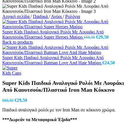
Αρχική σελίδα
/
Παιδικά
/
Αγόρι
/
Ρολόγια
Super Kids Παιδικό Αναλογικό Ρολόι Με Λουράκι Από
Original
Η
Καουτσούκ/Πλαστικό Super Heroes Μαύρο
€
29,50
€
69,50
price
τρέχουσα
Back to products
was:
τιμή
€69,50.
είναι:
€29,50.
Super Kids Παιδικό Αναλογικό Ρολόι Με Λουράκι Από
Καουτσούκ/Πλαστικό Batman Love And Hate Μαύρο
€
24,50
Super Kids Παιδικό Αναλογικό Ρολόι Με Λουράκι
Από Καουτσούκ/Πλαστικό Iron Man Κόκκινο
Original
Η
€
29,50
€
69,50
price
τρέχουσα
Παιδικό αναλογικό ρολόι με τον Iron Man σε κόκκινο χρώμα.
was:
τιμή
€69,50.
είναι:
***Δωρεάν τα Μεταφορικά Έξοδα***
€29,50.