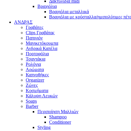
Δακτυλίδια midi
Βραχιόλια
Βραχιόλια μεταλλικά
Βραχιόλια με κρύσταλλα/ημιπολύτιμες πέτ
ΑΝΔΡΑΣ
Γραβάτες
Clips Γραβάτας
Παπιγιόν
Μανικετόκουμπα
Ανδρικά Καπέλα
Πορτοφόλια
Τσαντάκια
Ρολόγια
Αρώματα
Καπνοθήκες
Organizer
Ζώνες
Κοσμήματα
Κάλυψη Λευκών
Soaps
Barber
Περιποίηση Μαλλιών
Shampoo
Conditioner
Styling