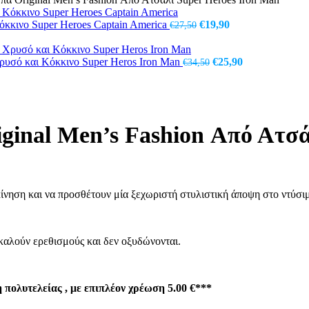
Original
Η
όκκινο Super Heroes Captain America
€
19,90
€
27,50
price
τρέχουσα
was:
τιμή
€27,50.
Original
είναι:
Η
ρυσό και Κόκκινο Super Heros Iron Man
€
25,90
€
34,50
price
€19,90.
τρέχουσα
was:
τιμή
€34,50.
είναι:
€25,90.
ginal Men’s Fashion Από Ατσά
ίνηση και να προσθέτουν μία ξεχωριστή στυλιστική άποψη στο ντύσιμ
καλούν ερεθισμούς και δεν οξυδώνονται.
πολυτελείας , με επιπλέον χρέωση 5.00 €***