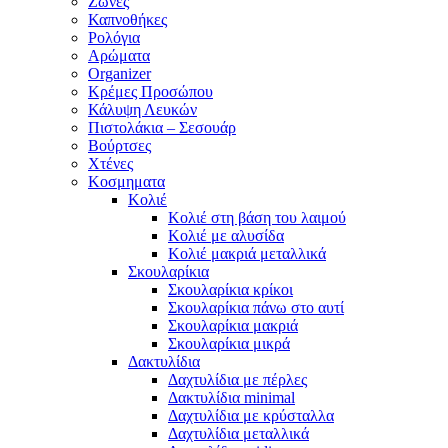
Ζώνες
Καπνοθήκες
Ρολόγια
Αρώματα
Organizer
Κρέμες Προσώπου
Κάλυψη Λευκών
Πιστολάκια – Σεσουάρ
Βούρτσες
Χτένες
Κοσμηματα
Κολιέ
Κολιέ στη βάση του λαιμού
Κολιέ με αλυσίδα
Κολιέ μακριά μεταλλικά
Σκουλαρίκια
Σκουλαρίκια κρίκοι
Σκουλαρίκια πάνω στο αυτί
Σκουλαρίκια μακριά
Σκουλαρίκια μικρά
Δακτυλίδια
Δαχτυλίδια με πέρλες
Δακτυλίδια minimal
Δαχτυλίδια με κρύσταλλα
Δαχτυλίδια μεταλλικά