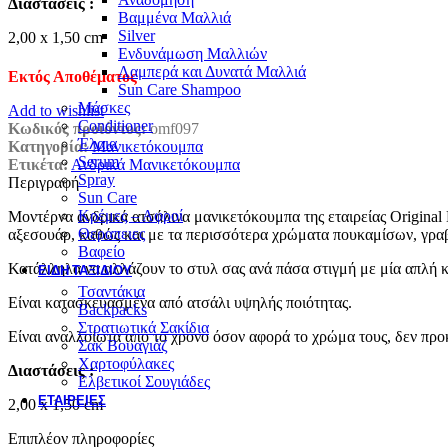
Διαστάσεις :
Βαμμένα Μαλλιά
Silver
2,00 x 1,50 cm
Ενδυνάμωση Μαλλιών
Λαμπερά και Δυνατά Μαλλιά
Εκτός Αποθέματος
Sun Care Shampoo
Μάσκες
Add to wishlist
Conditioner
Κωδικός προϊόντος:
omf097
Έλαια
Κατηγορία:
Μανικετόκουμπα
Serum
Ετικέτα:
Ανδρικά Μανικετόκουμπα
Spray
Περιγραφή
Sun Care
Κρέμες – Αφροί
Μοντέρνα ανδρικά ατσάλινα μανικετόκουμπα της εταιρείας Original M
Θεραπειες
αξεσουάρ, καθώς και με τα περισσότερα χρώματα πουκαμίσων, γρα
Βαφείο
Κατάλληλα να αλλάζουν το στυλ σας ανά πάσα στιγμή με μία απλή κ
ΕΊΔΗ ΤΑΞΙΔΙΟΎ
Τσαντάκια
Είναι κατασκευασμένα από ατσάλι υψηλής ποιότητας.
Backpacks
Στρατιωτικά Σακίδια
Είναι αναλλοίωτα από το χρόνο όσον αφορά το χρώμα τους, δεν προ
Σακ Βουαγιάζ
Χαρτοφύλακες
Διαστάσεις :
Ελβετικοί Σουγιάδες
ΕΤΑΙΡΕΊΕΣ
2,00 x 1,50 cm
Επιπλέον πληροφορίες