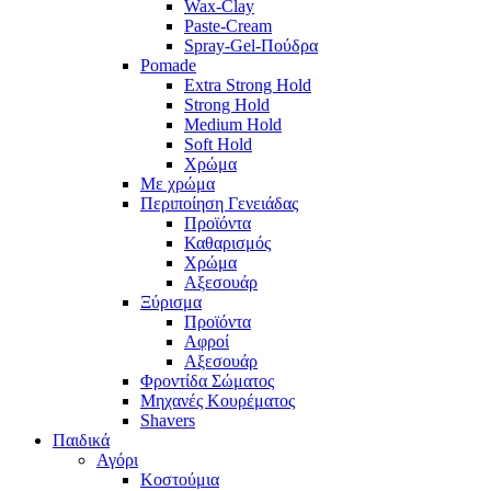
Wax-Clay
Paste-Cream
Spray-Gel-Πούδρα
Pomade
Extra Strong Hold
Strong Hold
Medium Hold
Soft Hold
Χρώμα
Με χρώμα
Περιποίηση Γενειάδας
Προϊόντα
Καθαρισμός
Χρώμα
Αξεσουάρ
Ξύρισμα
Προϊόντα
Αφροί
Αξεσουάρ
Φροντίδα Σώματος
Μηχανές Κουρέματος
Shavers
Παιδικά
Αγόρι
Κοστούμια