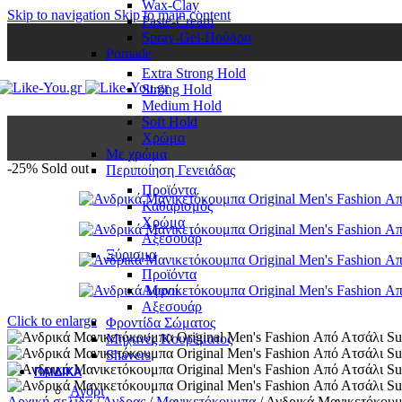
Wax-Clay
Skip to navigation
Skip to main content
Paste-Cream
Spray-Gel-Πούδρα
Pomade
Extra Strong Hold
Strong Hold
Medium Hold
Soft Hold
Χρώμα
Με χρώμα
-25%
Sold out
Περιποίηση Γενειάδας
Προϊόντα
Καθαρισμός
Χρώμα
Αξεσουάρ
Ξύρισμα
Προϊόντα
Αφροί
Αξεσουάρ
Click to enlarge
Φροντίδα Σώματος
Μηχανές Κουρέματος
Shavers
ΠΑΙΔΙΚΆ
Αγόρι
Αρχική σελίδα
/
Άνδρας
/
Μανικετόκουμπα
/
Ανδρικά Μανικετόκουμπ