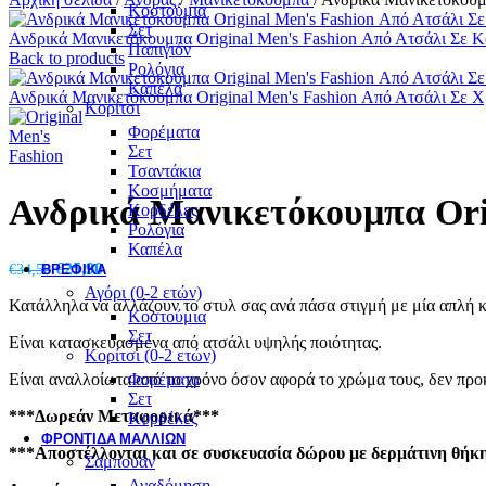
Κοστούμια
Σετ
Ανδρικά Μανικετόκουμπα Original Men's Fashion Από Ατσάλι Σε Κ
Παπιγιόν
Back to products
Ρολόγια
Καπέλα
Ανδρικά Μανικετόκουμπα Original Men's Fashion Από Ατσάλι Σε Χ
Κορίτσι
Φορέματα
Σετ
Τσαντάκια
Κοσμήματα
Ανδρικά Μανικετόκουμπα Ori
Κορδέλες
Ρολόγια
Καπέλα
Original
Η
€
25,90
€
34,50
ΒΡΕΦΙΚΆ
price
τρέχουσα
Αγόρι (0-2 ετών)
Κατάλληλα να αλλάζουν το στυλ σας ανά πάσα στιγμή με μία απλή κ
was:
τιμή
Κοστούμια
€34,50.
είναι:
Σετ
Είναι κατασκευασμένα από ατσάλι υψηλής ποιότητας.
€25,90.
Κορίτσι (0-2 ετών)
Είναι αναλλοίωτα από το χρόνο όσον αφορά το χρώμα τους, δεν προ
Φορέματα
Σετ
***Δωρεάν Μεταφορικά***
Κορδέλες
ΦΡΟΝΤΙΔΑ ΜΑΛΛΙΩΝ
***Αποστέλλονται και σε συσκευασία δώρου με δερμάτινη θήκη 
Σαμπουάν
Αναδόμηση