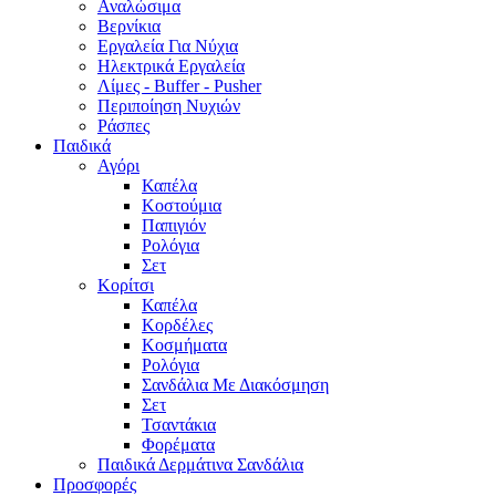
Αναλώσιμα
Βερνίκια
Εργαλεία Για Νύχια
Ηλεκτρικά Εργαλεία
Λίμες - Buffer - Pusher
Περιποίηση Νυχιών
Ράσπες
Παιδικά
Αγόρι
Καπέλα
Κοστούμια
Παπιγιόν
Ρολόγια
Σετ
Κορίτσι
Καπέλα
Κορδέλες
Κοσμήματα
Ρολόγια
Σανδάλια Με Διακόσμηση
Σετ
Τσαντάκια
Φορέματα
Παιδικά Δερμάτινα Σανδάλια
Προσφορές