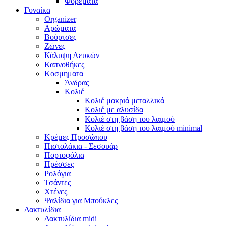
Φορέματα
Γυναίκα
Organizer
Αρώματα
Βούρτσες
Ζώνες
Κάλυψη Λευκών
Καπνοθήκες
Κοσμηματα
Άνδρας
Κολιέ
Κολιέ μακριά μεταλλικά
Κολιέ με αλυσίδα
Κολιέ στη βάση του λαιμού
Κολιέ στη βάση του λαιμού minimal
Κρέμες Προσώπου
Πιστολάκια - Σεσουάρ
Πορτοφόλια
Πρέσσες
Ρολόγια
Τσάντες
Χτένες
Ψαλίδια για Μπούκλες
Δακτυλίδια
Δακτυλίδια midi