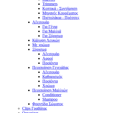
Trimmers
Κοπτικά - Συντήρηση
Μηχανές Κουρέματος
Πιστολάκια - Πρέσσες
Αξεσουάρ
Για Γένια
Για Μαλλιά
Για Ξύρισμα
Κάλυψη Λευκών
Με χρώμα
Ξύρισμα
Αξεσουάρ
Αφροί
Προϊόντα
Περιποίηση Γενειάδας
Αξεσουάρ
Καθαρισμός
Προϊόντα
Χρώμα
Περιποίηση Μαλλιών
Conditioner
Shampoo
Φροντίδα Σώματος
Clips Γραβάτας
Organizer