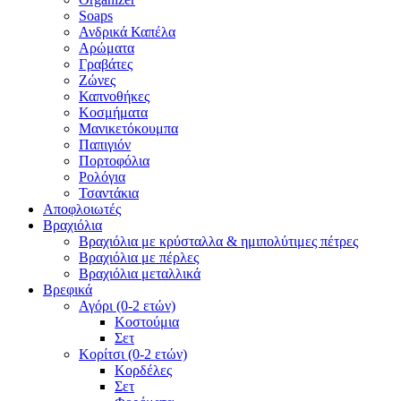
Soaps
Ανδρικά Καπέλα
Αρώματα
Γραβάτες
Ζώνες
Καπνοθήκες
Κοσμήματα
Μανικετόκουμπα
Παπιγιόν
Πορτοφόλια
Ρολόγια
Τσαντάκια
Αποφλοιωτές
Βραχιόλια
Βραχιόλια με κρύσταλλα & ημιπολύτιμες πέτρες
Βραχιόλια με πέρλες
Βραχιόλια μεταλλικά
Βρεφικά
Αγόρι (0-2 ετών)
Κοστούμια
Σετ
Κορίτσι (0-2 ετών)
Κορδέλες
Σετ