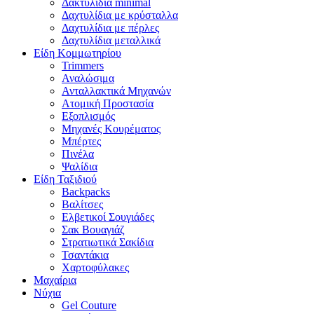
Δακτυλίδια minimal
Δαχτυλίδια με κρύσταλλα
Δαχτυλίδια με πέρλες
Δαχτυλίδια μεταλλικά
Είδη Κομμωτηρίου
Trimmers
Αναλώσιμα
Ανταλλακτικά Μηχανών
Ατομική Προστασία
Εξοπλισμός
Μηχανές Κουρέματος
Μπέρτες
Πινέλα
Ψαλίδια
Είδη Ταξιδιού
Backpacks
Βαλίτσες
Ελβετικοί Σουγιάδες
Σακ Βουαγιάζ
Στρατιωτικά Σακίδια
Τσαντάκια
Χαρτοφύλακες
Μαχαίρια
Νύχια
Gel Couture