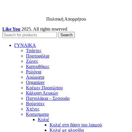
Πολιτική Απορρήτου
Like You
2025. All rights reserved
Search
ΓΥΝΑΙΚΑ
Τσάντες
Πορτοφόλια
Ζώνες
Καπνοθήκες
Ρολόγια
Αρώματα
Organizer
Κρέμες Προσώπου
Κάλυψη Λευκών
Πιστολάκια – Σεσουάρ
Βούρτσες
Χτένες
Κοσμηματα
Κολιέ
Κολιέ στη βάση του λαιμού
Κολιέ με αλυσίδα