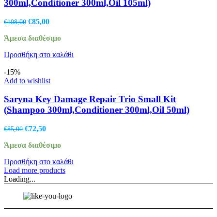
300ml,Conditioner 300ml,Oil 105ml)
Original
Η
€
85,00
€
108,00
price
τρέχουσα
Άμεσα διαθέσιμο
was:
τιμή
€108,00.
είναι:
Προσθήκη στο καλάθι
€85,00.
-15%
Add to wishlist
Saryna Key Damage Repair Trio Small Kit
(Shampoo 300ml,Conditioner 300ml,Oil 50ml)
Original
Η
€
72,50
€
85,00
price
τρέχουσα
Άμεσα διαθέσιμο
was:
τιμή
€85,00.
είναι:
Προσθήκη στο καλάθι
€72,50.
Load more products
Loading...