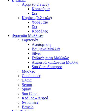
Αγόρι (0-2 ετών)
Κοστούμια
Σετ
Κορίτσι (0-2 ετών)
Φορέματα
Σετ
Κορδέλες
Φροντιδα Μαλλιων
Σαμπουάν
Αναδόμηση
Βαμμένα Μαλλιά
Silver
Ενδυνάμωση Μαλλιών
Λαμπερά και Δυνατά Μαλλιά
Sun Care Shampoo
Μάσκες
Conditioner
Έλαια
Serum
Spray
Sun Care
Κρέμες – Αφροί
Θεραπειες
Βαφείο