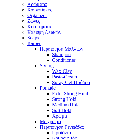
Αρώματα
Καπνοθήκες
Organizer
Ζώνες
Κοσμήματα
Κάλυψη Λευκών
Soaps
Barber
Περιποίηση Μαλλιών
Shampoo
Conditioner
Styling
Wax-Clay
Paste-Cream
Spray-Gel-Πούδρα
Pomade
Extra Strong Hold
Strong Hold
Medium Hold
Soft Hold
Χρώμα
Με χρώμα
Περιποίηση Γενειάδας
Προϊόντα
Καθαρισμός