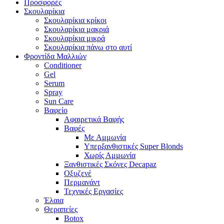
Προσφορές
Σκουλαρίκια
Σκουλαρίκια κρίκοι
Σκουλαρίκια μακριά
Σκουλαρίκια μικρά
Σκουλαρίκια πάνω στο αυτί
Φροντίδα Μαλλιών
Conditioner
Gel
Serum
Spray
Sun Care
Βαφείο
Αφαιρετικά Βαφής
Βαφές
Με Αμμωνία
Υπερξανθιστικές Super Blonds
Χωρίς Αμμωνία
Ξανθιστικές Σκόνες Decapaz
Οξυζενέ
Περμανάντ
Τεχνικές Εργασίες
Έλαια
Θεραπείες
Botox