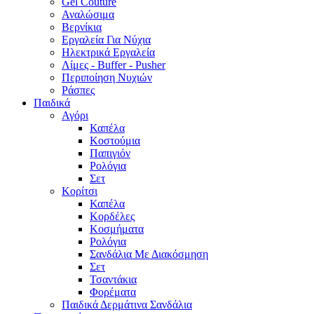
Gel Couture
Αναλώσιμα
Βερνίκια
Εργαλεία Για Νύχια
Ηλεκτρικά Εργαλεία
Λίμες - Buffer - Pusher
Περιποίηση Νυχιών
Ράσπες
Παιδικά
Αγόρι
Καπέλα
Κοστούμια
Παπιγιόν
Ρολόγια
Σετ
Κορίτσι
Καπέλα
Κορδέλες
Κοσμήματα
Ρολόγια
Σανδάλια Με Διακόσμηση
Σετ
Τσαντάκια
Φορέματα
Παιδικά Δερμάτινα Σανδάλια