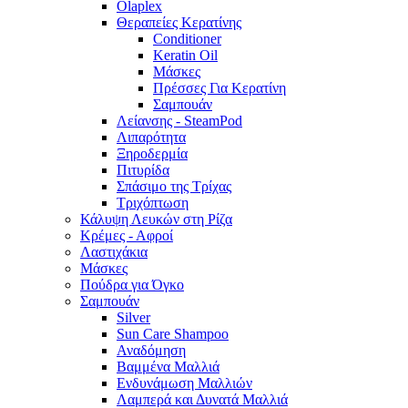
Olaplex
Θεραπείες Κερατίνης
Conditioner
Keratin Oil
Μάσκες
Πρέσσες Για Κερατίνη
Σαμπουάν
Λείανσης - SteamPod
Λιπαρότητα
Ξηροδερμία
Πιτυρίδα
Σπάσιμο της Τρίχας
Τριχόπτωση
Κάλυψη Λευκών στη Ρίζα
Κρέμες - Αφροί
Λαστιχάκια
Μάσκες
Πούδρα για Όγκο
Σαμπουάν
Silver
Sun Care Shampoo
Αναδόμηση
Βαμμένα Μαλλιά
Ενδυνάμωση Μαλλιών
Λαμπερά και Δυνατά Μαλλιά