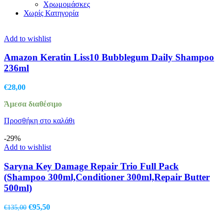
Χρωμομάσκες
Χωρίς Κατηγορία
Add to wishlist
Amazon Keratin Liss10 Bubblegum Daily Shampoo
236ml
€
28,00
Άμεσα διαθέσιμο
Προσθήκη στο καλάθι
-29%
Add to wishlist
Saryna Key Damage Repair Trio Full Pack
(Shampoo 300ml,Conditioner 300ml,Repair Butter
500ml)
Original
Η
€
95,50
€
135,00
price
τρέχουσα