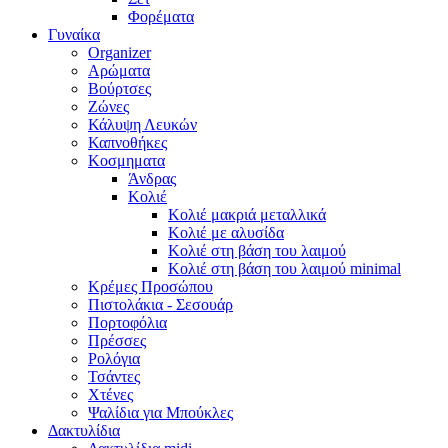
Φορέματα
Γυναίκα
Organizer
Αρώματα
Βούρτσες
Ζώνες
Κάλυψη Λευκών
Καπνοθήκες
Κοσμηματα
Άνδρας
Κολιέ
Κολιέ μακριά μεταλλικά
Κολιέ με αλυσίδα
Κολιέ στη βάση του λαιμού
Κολιέ στη βάση του λαιμού minimal
Κρέμες Προσώπου
Πιστολάκια - Σεσουάρ
Πορτοφόλια
Πρέσσες
Ρολόγια
Τσάντες
Χτένες
Ψαλίδια για Μπούκλες
Δακτυλίδια