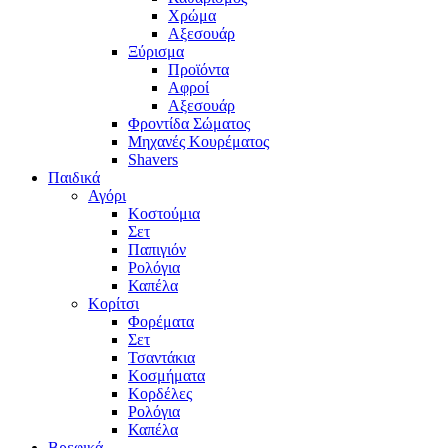
Χρώμα
Αξεσουάρ
Ξύρισμα
Προϊόντα
Αφροί
Αξεσουάρ
Φροντίδα Σώματος
Μηχανές Κουρέματος
Shavers
Παιδικά
Αγόρι
Κοστούμια
Σετ
Παπιγιόν
Ρολόγια
Καπέλα
Κορίτσι
Φορέματα
Σετ
Τσαντάκια
Κοσμήματα
Κορδέλες
Ρολόγια
Καπέλα
Βρεφικά