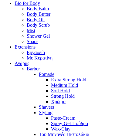
Bio for Body
Body Balm
Body Butter
Body Oil
Body Scrub
Mist
Shower Gel
Soaps
Extensions
Εργαλεία
Με Κερατίνη
Άνδρας
Barber
Pomade
Extra Strong Hold
Medium Hold
Soft Hold
Strong Hold
Χρώμα
Shavers
Styling
Paste-Cream
Spray-Gel-Πούδρα
Wax-Clay
Top Μηχανές-Πιστολάκια