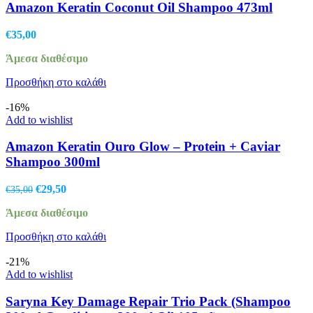
Amazon Keratin Coconut Oil Shampoo 473ml
€
35,00
Άμεσα διαθέσιμο
Προσθήκη στο καλάθι
-16%
Add to wishlist
Amazon Keratin Ouro Glow – Protein + Caviar
Shampoo 300ml
Original
Η
€
29,50
€
35,00
price
τρέχουσα
Άμεσα διαθέσιμο
was:
τιμή
€35,00.
είναι:
Προσθήκη στο καλάθι
€29,50.
-21%
Add to wishlist
Saryna Key Damage Repair Trio Pack (Shampoo