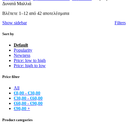
Δυνατά Μαλλιά
Βλέπετε 1–12 από 42 αποτελέσματα
Show sidebar
Filters
Sort by
Default
Popularity
Newness
Price: low to high
Price: high to low
Price filter
All
€
0,00
-
€
30,00
€
30,00
-
€
60,00
€
60,00
-
€
90,00
€
90,00
+
Product categories