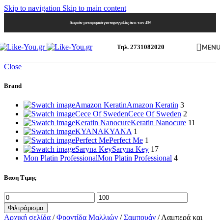
Skip to navigation
Skip to main content
Δωρεάν μεταφορικά για παραγγελίες άνω των 45€
MEN
Τηλ. 2731082020
Close
Brand
Amazon Keratin
Amazon Keratin
3
Cece Of Sweden
Cece Of Sweden
2
Keratin Nanocure
Keratin Nanocure
11
KYANA
KYANA
1
Perfect Me
Perfect Me
1
Saryna Key
Saryna Key
17
Mon Platin Professional
Mon Platin Professional
4
Βαση Τιμης
Ελάχιστη
Μέγιστη
τιμή
τιμή
Φιλτράρισμα
Αρχική σελίδα
/
Φροντίδα Μαλλιών
/
Σαμπουάν
/
Λαμπερά και