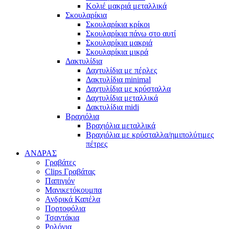
Κολιέ μακριά μεταλλικά
Σκουλαρίκια
Σκουλαρίκια κρίκοι
Σκουλαρίκια πάνω στο αυτί
Σκουλαρίκια μακριά
Σκουλαρίκια μικρά
Δακτυλίδια
Δαχτυλίδια με πέρλες
Δακτυλίδια minimal
Δαχτυλίδια με κρύσταλλα
Δαχτυλίδια μεταλλικά
Δακτυλίδια midi
Βραχιόλια
Βραχιόλια μεταλλικά
Βραχιόλια με κρύσταλλα/ημιπολύτιμες
πέτρες
ΑΝΔΡΑΣ
Γραβάτες
Clips Γραβάτας
Παπιγιόν
Μανικετόκουμπα
Ανδρικά Καπέλα
Πορτοφόλια
Τσαντάκια
Ρολόγια