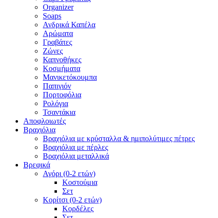
Organizer
Soaps
Ανδρικά Καπέλα
Αρώματα
Γραβάτες
Ζώνες
Καπνοθήκες
Κοσμήματα
Μανικετόκουμπα
Παπιγιόν
Πορτοφόλια
Ρολόγια
Τσαντάκια
Αποφλοιωτές
Βραχιόλια
Βραχιόλια με κρύσταλλα & ημιπολύτιμες πέτρες
Βραχιόλια με πέρλες
Βραχιόλια μεταλλικά
Βρεφικά
Αγόρι (0-2 ετών)
Κοστούμια
Σετ
Κορίτσι (0-2 ετών)
Κορδέλες
Σετ