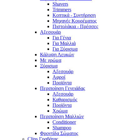
Shavers
Trimmers
Κοπτικά - Συντήρηση
Μηχανές Κουρέματος
Πιστολάκια - Πρέσσες
Αξεσουάρ
Για Γένια
Για Μαλλιά
Για Ξύρισμα
Κάλυψη Λευκών
Με χρώμα
Ξύρισμα
Αξεσουάρ
Αφροί
Προϊόντα
Περιποίηση Γενειάδας
Αξεσουάρ
Καθαρισμός
Προϊόντα
Χρώμα
Περιποίηση Μαλλιών
Conditioner
Shampoo
Φροντίδα Σώματος
Clips Γραβάτας