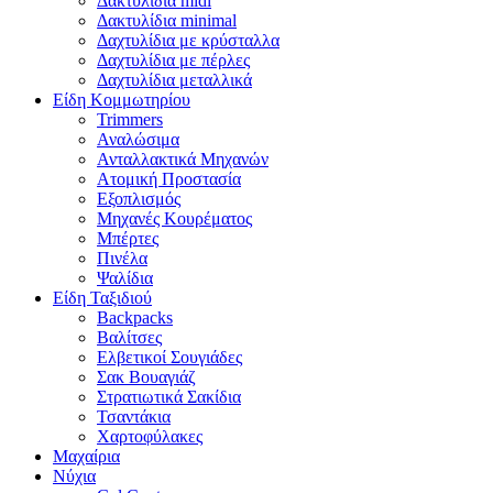
Δακτυλίδια midi
Δακτυλίδια minimal
Δαχτυλίδια με κρύσταλλα
Δαχτυλίδια με πέρλες
Δαχτυλίδια μεταλλικά
Είδη Κομμωτηρίου
Trimmers
Αναλώσιμα
Ανταλλακτικά Μηχανών
Ατομική Προστασία
Εξοπλισμός
Μηχανές Κουρέματος
Μπέρτες
Πινέλα
Ψαλίδια
Είδη Ταξιδιού
Backpacks
Βαλίτσες
Ελβετικοί Σουγιάδες
Σακ Βουαγιάζ
Στρατιωτικά Σακίδια
Τσαντάκια
Χαρτοφύλακες
Μαχαίρια
Νύχια