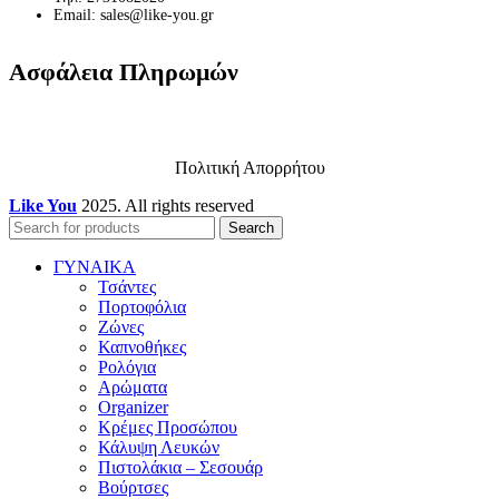
Email: sales@like-you.gr
Ασφάλεια Πληρωμών
Πολιτική Απορρήτου
Like You
2025. All rights reserved
Search
ΓΥΝΑΙΚΑ
Τσάντες
Πορτοφόλια
Ζώνες
Καπνοθήκες
Ρολόγια
Αρώματα
Organizer
Κρέμες Προσώπου
Κάλυψη Λευκών
Πιστολάκια – Σεσουάρ
Βούρτσες