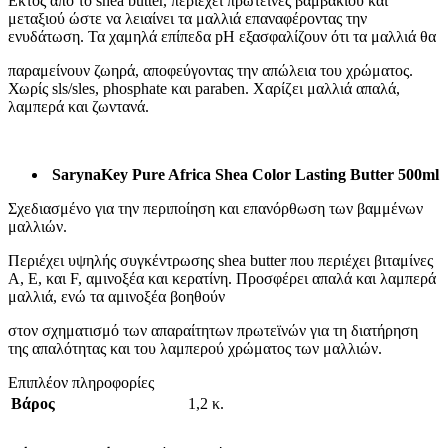
Εκτός από το shea butter, περιέχει πρωτεΐνες βαμβακιού και
μεταξιού ώστε να λειαίνει τα μαλλιά επαναφέροντας την
ενυδάτωση. Τα χαμηλά επίπεδα pH εξασφαλίζουν ότι τα μαλλιά θα
παραμείνουν ζωηρά, αποφεύγοντας την απώλεια του χρώματος.
Χωρίς sls/sles, phosphate και paraben. Χαρίζει μαλλιά απαλά,
λαμπερά και ζωντανά.
SarynaKey Pure Africa Shea Color Lasting Butter 500ml
Σχεδιασμένο για την περιποίηση και επανόρθωση των βαμμένων
μαλλιών.
Περιέχει υψηλής συγκέντρωσης shea butter που περιέχει βιταμίνες
Α, Ε, και F, αμινοξέα και κερατίνη. Προσφέρει απαλά και λαμπερά
μαλλιά, ενώ τα αμινοξέα βοηθούν
στον σχηματισμό των απαραίτητων πρωτεϊνών για τη διατήρηση
της απαλότητας και του λαμπερού χρώματος των μαλλιών.
Επιπλέον πληροφορίες
Βάρος
1,2 κ.