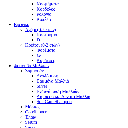
Κοσμήματα
Κορδέλες
Ρολόγια
Καπέλα
Βρεφικά
Αγόρι (0-2 ετών)
Κοστούμια
Σετ
Κορίτσι (0-2 ετών)
Φορέματα
Σετ
Κορδέλες
Φροντιδα Μαλλιων
Σαμπουάν
Αναδόμηση
Βαμμένα Μαλλιά
Silver
Ενδυνάμωση Μαλλιών
Λαμπερά και Δυνατά Μαλλιά
Sun Care Shampoo
Μάσκες
Conditioner
Έλαια
Serum
Spray