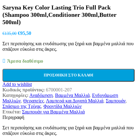
price
τρέχουσα
Saryna Key Color Lasting Trio Full Pack
was:
τιμή
€108,00.
είναι:
(Shampoo 300ml,Conditioner 300ml,Butter
€85,00.
500ml)
Original
Η
€
95,50
€
135,00
price
τρέχουσα
Σετ περιποίησης και ενυδάτωσης για ξηρά και βαμμένα μαλλιά που
was:
τιμή
σπάζουν εύκολα στις άκρες.
€135,00.
είναι:
€95,50.
Άμεσα διαθέσιμο
ΠΡΟΣΘΉΚΗ ΣΤΟ ΚΑΛΆΘΙ
Add to wishlist
Κωδικός προϊόντος:
6700001-207
Κατηγορίες:
Αναδόμηση
,
Βαμμένα Μαλλιά
,
Ενδυνάμωση
Μαλλιών
,
Θεραπείες
,
Λαμπερά και Δυνατά Μαλλιά
,
Σαμπουάν
,
Σπάσιμο της Τρίχας
,
Φροντίδα Μαλλιών
Ετικέτα:
Σαμπουάν για Βαμμένα Μαλλιά
Περιγραφή
Σετ περιποίησης και ενυδάτωσης για ξηρά και βαμμένα μαλλιά που
σπάζουν εύκολα στις άκρες.