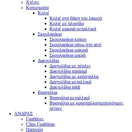
Χτένες
Κοσμηματα
Κολιέ
Κολιέ στη βάση του λαιμού
Κολιέ με αλυσίδα
Κολιέ μακριά μεταλλικά
Σκουλαρίκια
Σκουλαρίκια κρίκοι
Σκουλαρίκια πάνω στο αυτί
Σκουλαρίκια μακριά
Σκουλαρίκια μικρά
Δακτυλίδια
Δαχτυλίδια με πέρλες
Δακτυλίδια minimal
Δαχτυλίδια με κρύσταλλα
Δαχτυλίδια μεταλλικά
Δακτυλίδια midi
Βραχιόλια
Βραχιόλια μεταλλικά
Βραχιόλια με κρύσταλλα/ημιπολύτιμες
πέτρες
ΑΝΔΡΑΣ
Γραβάτες
Clips Γραβάτας
Παπιγιόν