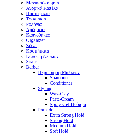
Μανικετόκουμπα
Ανδρικά Καπέλα
Πορτοφόλια
Τσαντάκια
Ρολόγια
Αρώματα
Καπνοθήκες
Organizer
Ζώνες
Κοσμήματα
Κάλυψη Λευκών
Soaps
Barber
Περιποίηση Μαλλιών
Shampoo
Conditioner
Styling
Wax-Clay
Paste-Cream
Spray-Gel-Πούδρα
Pomade
Extra Strong Hold
Strong Hold
Medium Hold
Soft Hold