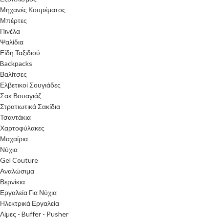
Μηχανές Κουρέματος
Μπέρτες
Πινέλα
Ψαλίδια
Είδη Ταξιδιού
Backpacks
Βαλίτσες
Ελβετικοί Σουγιάδες
Σακ Βουαγιάζ
Στρατιωτικά Σακίδια
Τσαντάκια
Χαρτοφύλακες
Μαχαίρια
Νύχια
Gel Couture
Αναλώσιμα
Βερνίκια
Εργαλεία Για Νύχια
Ηλεκτρικά Εργαλεία
Λίμες - Buffer - Pusher