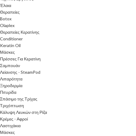
Έλαια
Θεραπείες
Botox
Olaplex
Θεραπείες Κερατίνης
Conditioner
Keratin Oil
Μάσκες
Πρέσσες Για Κερατίνη
Σαμπουάν
Λείανσης - SteamPod
Λιπαρότητα
Ξηροδερμία
Πιτυρίδα
Σπάσιμο της Τρίχας
Τριχόπτωση
Κάλυψη Λευκών στη Ρίζα
Κρέμες - Αφροί
Λαστιχάκια
Μάσκες