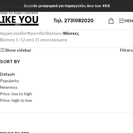
Δωρεάν μεταφορικά για παραγγελίες άνω των 45€
Skip to navigation
Skip to main content
Τηλ. 2731082020
ME
Αρχική σελίδα
/
Φροντίδα Μαλλιών
/
Μάσκες
Βλέπετε 1–12 από 21 αποτελέσματα
Show sidebar
Filters
SORT BY
Default
Popularity
Newness
Price: low to high
Price: high to low