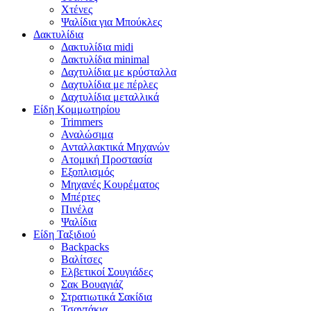
Χτένες
Ψαλίδια για Μπούκλες
Δακτυλίδια
Δακτυλίδια midi
Δακτυλίδια minimal
Δαχτυλίδια με κρύσταλλα
Δαχτυλίδια με πέρλες
Δαχτυλίδια μεταλλικά
Είδη Κομμωτηρίου
Trimmers
Αναλώσιμα
Ανταλλακτικά Μηχανών
Ατομική Προστασία
Εξοπλισμός
Μηχανές Κουρέματος
Μπέρτες
Πινέλα
Ψαλίδια
Είδη Ταξιδιού
Backpacks
Βαλίτσες
Ελβετικοί Σουγιάδες
Σακ Βουαγιάζ
Στρατιωτικά Σακίδια
Τσαντάκια