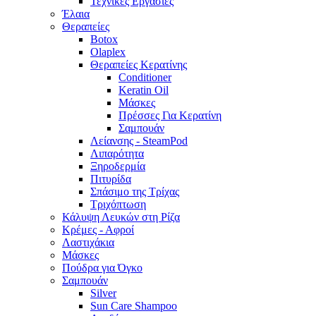
Τεχνικές Εργασίες
Έλαια
Θεραπείες
Botox
Olaplex
Θεραπείες Κερατίνης
Conditioner
Keratin Oil
Μάσκες
Πρέσσες Για Κερατίνη
Σαμπουάν
Λείανσης - SteamPod
Λιπαρότητα
Ξηροδερμία
Πιτυρίδα
Σπάσιμο της Τρίχας
Τριχόπτωση
Κάλυψη Λευκών στη Ρίζα
Κρέμες - Αφροί
Λαστιχάκια
Μάσκες
Πούδρα για Όγκο
Σαμπουάν
Silver
Sun Care Shampoo