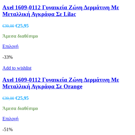
παραλλαγές.
Οι
Axel 1609-0112 Γυναικεία Ζώνη Δερμάτινη Με
επιλογές
Μεταλλική Αγκράφα Σε Lilac
μπορούν
να
Original
Η
€
25,95
€
39,00
επιλεγούν
price
τρέχουσα
στη
Άμεσα διαθέσιμο
was:
τιμή
σελίδα
€39,00.
είναι:
του
Αυτό
Επιλογή
€25,95.
προϊόντος
το
προϊόν
-33%
έχει
πολλαπλές
Add to wishlist
παραλλαγές.
Οι
Axel 1609-0112 Γυναικεία Ζώνη Δερμάτινη Με
επιλογές
Μεταλλική Αγκράφα Σε Orange
μπορούν
να
Original
Η
€
25,95
€
39,00
επιλεγούν
price
τρέχουσα
στη
Άμεσα διαθέσιμο
was:
τιμή
σελίδα
€39,00.
είναι:
του
Αυτό
Επιλογή
€25,95.
προϊόντος
το
προϊόν
-51%
έχει