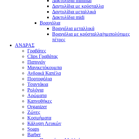
Δακτυλίδια minimal
Δαχτυλίδια με κρύσταλλα
Δαχτυλίδια μεταλλικά
Δακτυλίδια midi
Βραχιόλια
Βραχιόλια μεταλλικά
Βραχιόλια με κρύσταλλα/ημιπολύτιμες
πέτρες
ΑΝΔΡΑΣ
Γραβάτες
Clips Γραβάτας
Παπιγιόν
Μανικετόκουμπα
Ανδρικά Καπέλα
Πορτοφόλια
Τσαντάκια
Ρολόγια
Αρώματα
Καπνοθήκες
Organizer
Ζώνες
Κοσμήματα
Κάλυψη Λευκών
Soaps
Barber