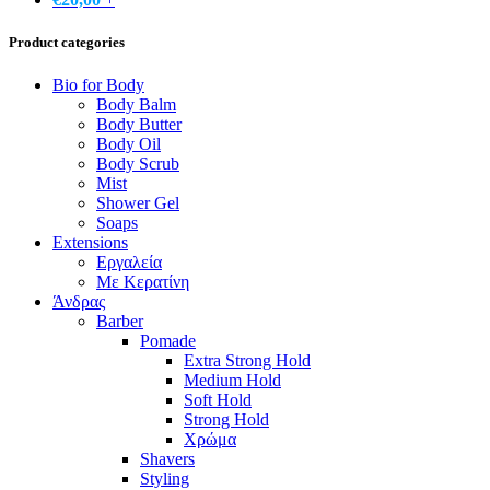
Product categories
Bio for Body
Body Balm
Body Butter
Body Oil
Body Scrub
Mist
Shower Gel
Soaps
Extensions
Εργαλεία
Με Κερατίνη
Άνδρας
Barber
Pomade
Extra Strong Hold
Medium Hold
Soft Hold
Strong Hold
Χρώμα
Shavers
Styling