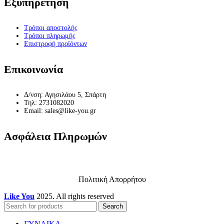
του
Εξυπηρέτηση
προϊόντος
Τρόποι αποστολής
Τρόποι πληρωμής
Επιστροφή προϊόντων
Επικοινωνία
Δ/νση: Αγησιλάου 5, Σπάρτη
Τηλ: 2731082020
Email: sales@like-you.gr
Ασφάλεια Πληρωμών
Πολιτική Απορρήτου
Like You
2025. All rights reserved
Search
ΓΥΝΑΙΚΑ