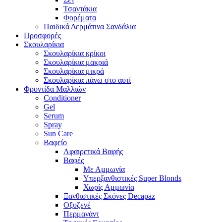
Τσαντάκια
Φορέματα
Παιδικά Δερμάτινα Σανδάλια
Προσφορές
Σκουλαρίκια
Σκουλαρίκια κρίκοι
Σκουλαρίκια μακριά
Σκουλαρίκια μικρά
Σκουλαρίκια πάνω στο αυτί
Φροντίδα Μαλλιών
Conditioner
Gel
Serum
Spray
Sun Care
Βαφείο
Αφαιρετικά Βαφής
Βαφές
Με Αμμωνία
Υπερξανθιστικές Super Blonds
Χωρίς Αμμωνία
Ξανθιστικές Σκόνες Decapaz
Οξυζενέ
Περμανάντ