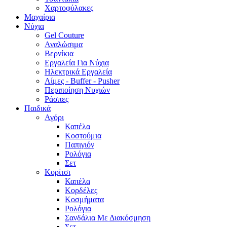
Χαρτοφύλακες
Μαχαίρια
Νύχια
Gel Couture
Αναλώσιμα
Βερνίκια
Εργαλεία Για Νύχια
Ηλεκτρικά Εργαλεία
Λίμες - Buffer - Pusher
Περιποίηση Νυχιών
Ράσπες
Παιδικά
Αγόρι
Καπέλα
Κοστούμια
Παπιγιόν
Ρολόγια
Σετ
Κορίτσι
Καπέλα
Κορδέλες
Κοσμήματα
Ρολόγια
Σανδάλια Με Διακόσμηση
Σετ