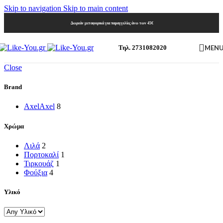
Skip to navigation
Skip to main content
Δωρεάν μεταφορικά για παραγγελίες άνω των 45€
MEN
Τηλ. 2731082020
Close
Brand
Axel
Axel
8
Χρώμα
Λιλά
2
Πορτοκαλί
1
Τιρκουάζ
1
Φούξια
4
Υλικό