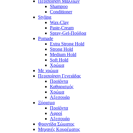
Περιποίηση Μαλλιών
Shampoo
Conditioner
Styling
Wax-Clay
Paste-Cream
Spray-Gel-Πούδρα
Pomade
Extra Strong Hold
Strong Hold
Medium Hold
Soft Hold
Χρώμα
Με χρώμα
Περιποίηση Γενειάδας
Προϊόντα
Καθαρισμός
Χρώμα
Αξεσουάρ
Ξύρισμα
Προϊόντα
Αφροί
Αξεσουάρ
Φροντίδα Σώματος
Μηχανές Κουρέματος