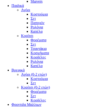
Shavers
Παιδικά
Αγόρι
Κοστούμια
Σετ
Παπιγιόν
Ρολόγια
Καπέλα
Κορίτσι
Φορέματα
Σετ
Τσαντάκια
Κοσμήματα
Κορδέλες
Ρολόγια
Καπέλα
Βρεφικά
Αγόρι (0-2 ετών)
Κοστούμια
Σετ
Κορίτσι (0-2 ετών)
Φορέματα
Σετ
Κορδέλες
Φροντιδα Μαλλιων