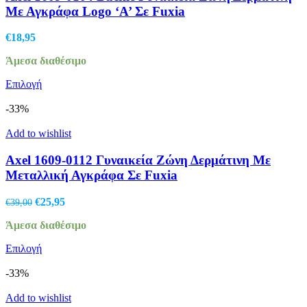
Οι
Με Αγκράφα Logo ‘A’ Σε Fuxia
επιλογές
μπορούν
€
18,95
να
επιλεγούν
Άμεσα διαθέσιμο
στη
σελίδα
Αυτό
Επιλογή
του
το
προϊόντος
προϊόν
-33%
έχει
πολλαπλές
Add to wishlist
παραλλαγές.
Οι
Axel 1609-0112 Γυναικεία Ζώνη Δερμάτινη Με
επιλογές
Μεταλλική Αγκράφα Σε Fuxia
μπορούν
να
Original
Η
€
25,95
€
39,00
επιλεγούν
price
τρέχουσα
στη
Άμεσα διαθέσιμο
was:
τιμή
σελίδα
€39,00.
είναι:
του
Αυτό
Επιλογή
€25,95.
προϊόντος
το
προϊόν
-33%
έχει
πολλαπλές
Add to wishlist