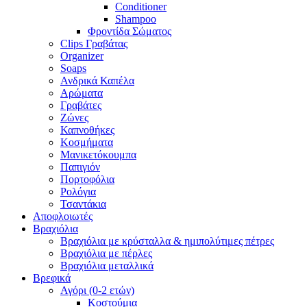
Conditioner
Shampoo
Φροντίδα Σώματος
Clips Γραβάτας
Organizer
Soaps
Ανδρικά Καπέλα
Αρώματα
Γραβάτες
Ζώνες
Καπνοθήκες
Κοσμήματα
Μανικετόκουμπα
Παπιγιόν
Πορτοφόλια
Ρολόγια
Τσαντάκια
Αποφλοιωτές
Βραχιόλια
Βραχιόλια με κρύσταλλα & ημιπολύτιμες πέτρες
Βραχιόλια με πέρλες
Βραχιόλια μεταλλικά
Βρεφικά
Αγόρι (0-2 ετών)
Κοστούμια