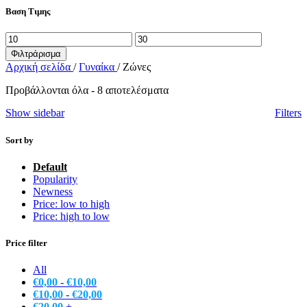
Βαση Τιμης
Ελάχιστη
Μέγιστη
τιμή
τιμή
Φιλτράρισμα
Αρχική σελίδα
/
Γυναίκα
/
Ζώνες
Προβάλλονται όλα - 8 αποτελέσματα
Show sidebar
Filters
Sort by
Default
Popularity
Newness
Price: low to high
Price: high to low
Price filter
All
€
0,00
-
€
10,00
€
10,00
-
€
20,00
€
20,00
+