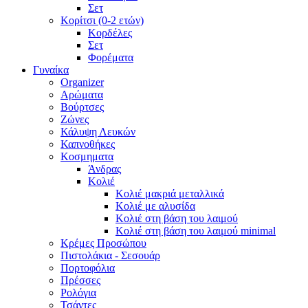
Σετ
Κορίτσι (0-2 ετών)
Κορδέλες
Σετ
Φορέματα
Γυναίκα
Organizer
Αρώματα
Βούρτσες
Ζώνες
Κάλυψη Λευκών
Καπνοθήκες
Κοσμηματα
Άνδρας
Κολιέ
Κολιέ μακριά μεταλλικά
Κολιέ με αλυσίδα
Κολιέ στη βάση του λαιμού
Κολιέ στη βάση του λαιμού minimal
Κρέμες Προσώπου
Πιστολάκια - Σεσουάρ
Πορτοφόλια
Πρέσσες
Ρολόγια
Τσάντες