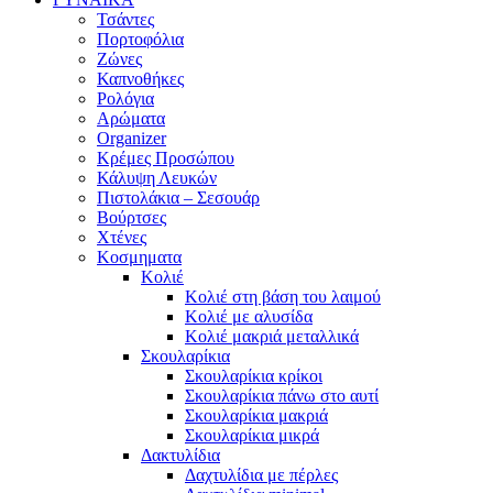
Τσάντες
Πορτοφόλια
Ζώνες
Καπνοθήκες
Ρολόγια
Αρώματα
Organizer
Κρέμες Προσώπου
Κάλυψη Λευκών
Πιστολάκια – Σεσουάρ
Βούρτσες
Χτένες
Κοσμηματα
Κολιέ
Κολιέ στη βάση του λαιμού
Κολιέ με αλυσίδα
Κολιέ μακριά μεταλλικά
Σκουλαρίκια
Σκουλαρίκια κρίκοι
Σκουλαρίκια πάνω στο αυτί
Σκουλαρίκια μακριά
Σκουλαρίκια μικρά
Δακτυλίδια
Δαχτυλίδια με πέρλες