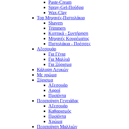
Paste-Cream
Spray-Gel-Πούδρα
Wax-Clay
Top Μηχανές-Πιστολάκια
Shavers
Trimmers
Κοπτικά - Συντήρηση
Μηχανές Κουρέματος
Πιστολάκια - Πρέσσες
Αξεσουάρ
Για Γένια
Για Μαλλιά
Για Ξύρισμα
Κάλυψη Λευκών
Με χρώμα
Ξύρισμα
Αξεσουάρ
Αφροί
Προϊόντα
Περιποίηση Γενειάδας
Αξεσουάρ
Καθαρισμός
Προϊόντα
Χρώμα
Περιποίηση Μαλλιών