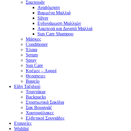
Σαμπουάν
Αναδόμηση
Βαμμένα Μαλλιά
Silver
Ενδυνάμωση Μαλλιών
Λαμπερά και Δυνατά Μαλλιά
Sun Care Shampoo
Μάσκες
Conditioner
Έλαια
Serum
Spray
Sun Care
Κρέμες – Αφροί
Θεραπειες
Βαφείο
Είδη Ταξιδιού
Τσαντάκια
Backpacks
Στρατιωτικά Σακίδια
Σακ Βουαγιάζ
Χαρτοφύλακες
Ελβετικοί Σουγιάδες
Εταιρείες
Wishlist