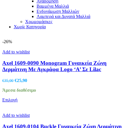
Αναδόμηση
Βαμμένα Μαλλιά
Ενδυνάμωση Μαλλιών
Λαμπερά και Δυνατά Μαλλιά
Χρωμομάσκες
Χωρίς Κατηγορία
-26%
Add to wishlist
Axel 1609-0090 Monogram Γυναικεία Ζώνη
Δερμάτινη Με Αγκράφα Logo ‘A’ Σε Lilac
Original
Η
€
25,90
€
35,00
price
τρέχουσα
Άμεσα διαθέσιμο
was:
τιμή
€35,00.
είναι:
Αυτό
Επιλογή
€25,90.
το
προϊόν
έχει
Add to wishlist
πολλαπλές
παραλλαγές.
Axel 1609-0104 Buckle Γυναικεία Ζώνη Δερμάτινη