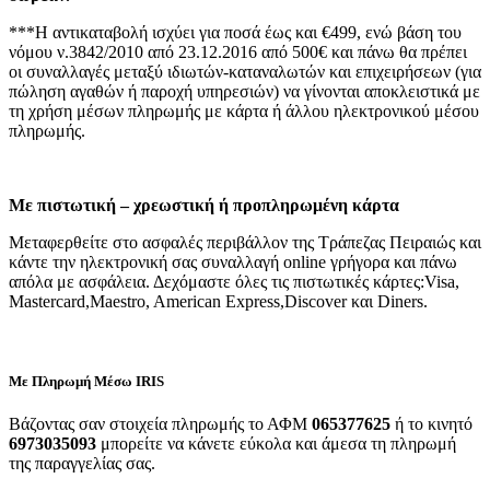
***Η αντικαταβολή ισχύει για ποσά έως και €499, ενώ βάση του
νόμου ν.3842/2010 από 23.12.2016 από 500€ και πάνω θα πρέπει
οι συναλλαγές μεταξύ ιδιωτών-καταναλωτών και επιχειρήσεων (για
πώληση αγαθών ή παροχή υπηρεσιών) να γίνονται αποκλειστικά με
τη χρήση μέσων πληρωμής με κάρτα ή άλλου ηλεκτρονικού μέσου
πληρωμής.
Με πιστωτική – χρεωστική ή προπληρωμένη κάρτα
Μεταφερθείτε στο ασφαλές περιβάλλον της Τράπεζας Πειραιώς και
κάντε την ηλεκτρονική σας συναλλαγή online γρήγορα και πάνω
απόλα με ασφάλεια. Δεχόμαστε όλες τις πιστωτικές κάρτες:Visa,
Mastercard,Maestro, American Express,Discover και Diners.
Με
Πληρωμή Μέσω IRIS
Βάζοντας σαν στοιχεία πληρωμής το ΑΦΜ
065377625
ή το κινητό
6973035093
μπορείτε να κάνετε εύκολα και άμεσα τη πληρωμή
της παραγγελίας σας.