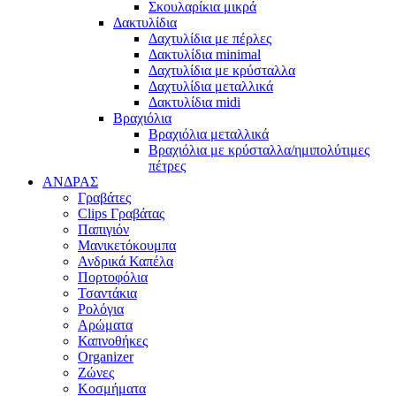
Σκουλαρίκια μικρά
Δακτυλίδια
Δαχτυλίδια με πέρλες
Δακτυλίδια minimal
Δαχτυλίδια με κρύσταλλα
Δαχτυλίδια μεταλλικά
Δακτυλίδια midi
Βραχιόλια
Βραχιόλια μεταλλικά
Βραχιόλια με κρύσταλλα/ημιπολύτιμες
πέτρες
ΑΝΔΡΑΣ
Γραβάτες
Clips Γραβάτας
Παπιγιόν
Μανικετόκουμπα
Ανδρικά Καπέλα
Πορτοφόλια
Τσαντάκια
Ρολόγια
Αρώματα
Καπνοθήκες
Organizer
Ζώνες
Κοσμήματα