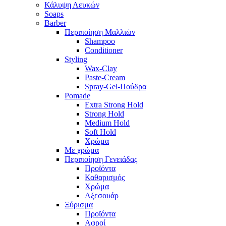
Κάλυψη Λευκών
Soaps
Barber
Περιποίηση Μαλλιών
Shampoo
Conditioner
Styling
Wax-Clay
Paste-Cream
Spray-Gel-Πούδρα
Pomade
Extra Strong Hold
Strong Hold
Medium Hold
Soft Hold
Χρώμα
Με χρώμα
Περιποίηση Γενειάδας
Προϊόντα
Καθαρισμός
Χρώμα
Αξεσουάρ
Ξύρισμα
Προϊόντα
Αφροί