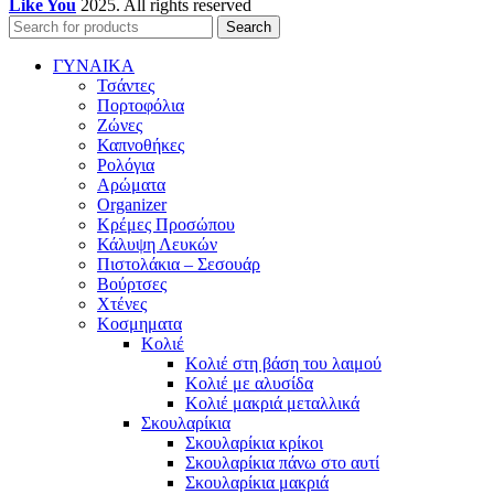
Like You
2025. All rights reserved
Search
ΓΥΝΑΙΚΑ
Τσάντες
Πορτοφόλια
Ζώνες
Καπνοθήκες
Ρολόγια
Αρώματα
Organizer
Κρέμες Προσώπου
Κάλυψη Λευκών
Πιστολάκια – Σεσουάρ
Βούρτσες
Χτένες
Κοσμηματα
Κολιέ
Κολιέ στη βάση του λαιμού
Κολιέ με αλυσίδα
Κολιέ μακριά μεταλλικά
Σκουλαρίκια
Σκουλαρίκια κρίκοι
Σκουλαρίκια πάνω στο αυτί
Σκουλαρίκια μακριά