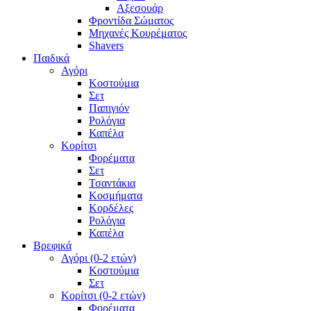
Αξεσουάρ
Φροντίδα Σώματος
Μηχανές Κουρέματος
Shavers
Παιδικά
Αγόρι
Κοστούμια
Σετ
Παπιγιόν
Ρολόγια
Καπέλα
Κορίτσι
Φορέματα
Σετ
Τσαντάκια
Κοσμήματα
Κορδέλες
Ρολόγια
Καπέλα
Βρεφικά
Αγόρι (0-2 ετών)
Κοστούμια
Σετ
Κορίτσι (0-2 ετών)
Φορέματα