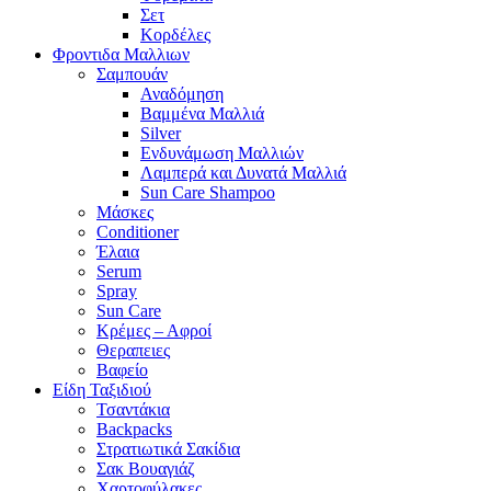
Σετ
Κορδέλες
Φροντιδα Μαλλιων
Σαμπουάν
Αναδόμηση
Βαμμένα Μαλλιά
Silver
Ενδυνάμωση Μαλλιών
Λαμπερά και Δυνατά Μαλλιά
Sun Care Shampoo
Μάσκες
Conditioner
Έλαια
Serum
Spray
Sun Care
Κρέμες – Αφροί
Θεραπειες
Βαφείο
Είδη Ταξιδιού
Τσαντάκια
Backpacks
Στρατιωτικά Σακίδια
Σακ Βουαγιάζ
Χαρτοφύλακες