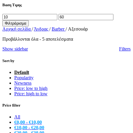
Βαση Τιμης
Ελάχιστη
Μέγιστη
τιμή
τιμή
Φιλτράρισμα
Αρχική σελίδα
/
Άνδρας
/
Barber
/
Αξεσουάρ
Προβάλλονται όλα - 5 αποτελέσματα
Show sidebar
Filters
Sort by
Default
Popularity
Newness
Price: low to high
Price: high to low
Price filter
All
€
0,00
-
€
10,00
€
10,00
-
€
20,00
€
20,00
-
€
30,00