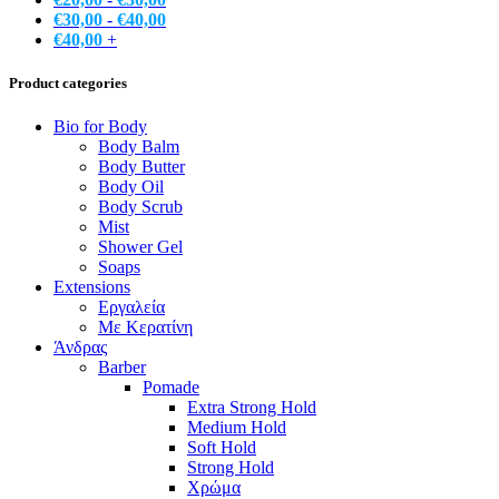
€
30,00
-
€
40,00
€
40,00
+
Product categories
Bio for Body
Body Balm
Body Butter
Body Oil
Body Scrub
Mist
Shower Gel
Soaps
Extensions
Εργαλεία
Με Κερατίνη
Άνδρας
Barber
Pomade
Extra Strong Hold
Medium Hold
Soft Hold
Strong Hold
Χρώμα