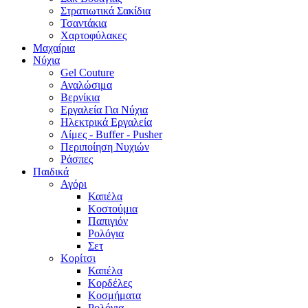
Στρατιωτικά Σακίδια
Τσαντάκια
Χαρτοφύλακες
Μαχαίρια
Νύχια
Gel Couture
Αναλώσιμα
Βερνίκια
Εργαλεία Για Νύχια
Ηλεκτρικά Εργαλεία
Λίμες - Buffer - Pusher
Περιποίηση Νυχιών
Ράσπες
Παιδικά
Αγόρι
Καπέλα
Κοστούμια
Παπιγιόν
Ρολόγια
Σετ
Κορίτσι
Καπέλα
Κορδέλες
Κοσμήματα
Ρολόγια