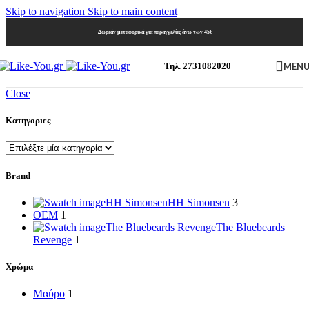
Skip to navigation
Skip to main content
Δωρεάν μεταφορικά για παραγγελίες άνω των 45€
MEN
Τηλ. 2731082020
Close
Κατηγοριες
Brand
HH Simonsen
HH Simonsen
3
OEM
1
The Bluebeards Revenge
The Bluebeards
Revenge
1
Χρώμα
Μαύρο
1