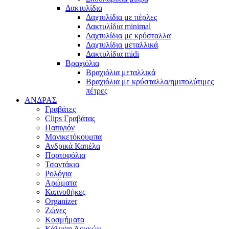
Δακτυλίδια
Δαχτυλίδια με πέρλες
Δακτυλίδια minimal
Δαχτυλίδια με κρύσταλλα
Δαχτυλίδια μεταλλικά
Δακτυλίδια midi
Βραχιόλια
Βραχιόλια μεταλλικά
Βραχιόλια με κρύσταλλα/ημιπολύτιμες
πέτρες
ΑΝΔΡΑΣ
Γραβάτες
Clips Γραβάτας
Παπιγιόν
Μανικετόκουμπα
Ανδρικά Καπέλα
Πορτοφόλια
Τσαντάκια
Ρολόγια
Αρώματα
Καπνοθήκες
Organizer
Ζώνες
Κοσμήματα
Κάλυψη Λευκών