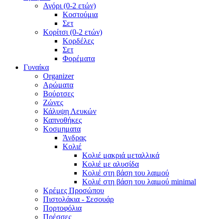
Αγόρι (0-2 ετών)
Κοστούμια
Σετ
Κορίτσι (0-2 ετών)
Κορδέλες
Σετ
Φορέματα
Γυναίκα
Organizer
Αρώματα
Βούρτσες
Ζώνες
Κάλυψη Λευκών
Καπνοθήκες
Κοσμηματα
Άνδρας
Κολιέ
Κολιέ μακριά μεταλλικά
Κολιέ με αλυσίδα
Κολιέ στη βάση του λαιμού
Κολιέ στη βάση του λαιμού minimal
Κρέμες Προσώπου
Πιστολάκια - Σεσουάρ
Πορτοφόλια
Πρέσσες