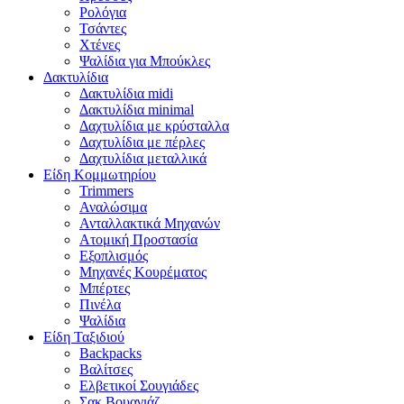
Ρολόγια
Τσάντες
Χτένες
Ψαλίδια για Μπούκλες
Δακτυλίδια
Δακτυλίδια midi
Δακτυλίδια minimal
Δαχτυλίδια με κρύσταλλα
Δαχτυλίδια με πέρλες
Δαχτυλίδια μεταλλικά
Είδη Κομμωτηρίου
Trimmers
Αναλώσιμα
Ανταλλακτικά Μηχανών
Ατομική Προστασία
Εξοπλισμός
Μηχανές Κουρέματος
Μπέρτες
Πινέλα
Ψαλίδια
Είδη Ταξιδιού
Backpacks
Βαλίτσες
Ελβετικοί Σουγιάδες
Σακ Βουαγιάζ