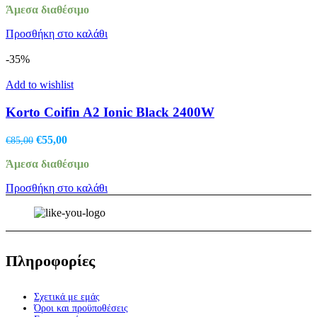
Άμεσα διαθέσιμο
was:
τιμή
€17,64.
είναι:
Προσθήκη στο καλάθι
€14,00.
-35%
Add to wishlist
Korto Coifin A2 Ionic Black 2400W
Original
Η
€
55,00
€
85,00
price
τρέχουσα
Άμεσα διαθέσιμο
was:
τιμή
€85,00.
είναι:
Προσθήκη στο καλάθι
€55,00.
Πληροφορίες
Σχετικά με εμάς
Όροι και προϋποθέσεις