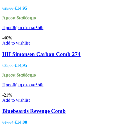
Original
Η
€
14,95
€
25,00
price
τρέχουσα
Άμεσα διαθέσιμο
was:
τιμή
€25,00.
είναι:
Προσθήκη στο καλάθι
€14,95.
-40%
Add to wishlist
HH Simonsen Carbon Comb 274
Original
Η
€
14,95
€
25,00
price
τρέχουσα
Άμεσα διαθέσιμο
was:
τιμή
€25,00.
είναι:
Προσθήκη στο καλάθι
€14,95.
-21%
Add to wishlist
Bluebeards Revenge Comb
Original
Η
€
14,00
€
17,64
price
τρέχουσα