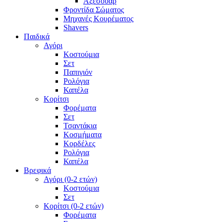
Αξεσουάρ
Φροντίδα Σώματος
Μηχανές Κουρέματος
Shavers
Παιδικά
Αγόρι
Κοστούμια
Σετ
Παπιγιόν
Ρολόγια
Καπέλα
Κορίτσι
Φορέματα
Σετ
Τσαντάκια
Κοσμήματα
Κορδέλες
Ρολόγια
Καπέλα
Βρεφικά
Αγόρι (0-2 ετών)
Κοστούμια
Σετ
Κορίτσι (0-2 ετών)
Φορέματα