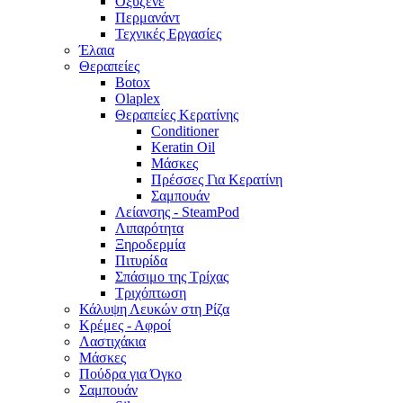
Οξυζενέ
Περμανάντ
Τεχνικές Εργασίες
Έλαια
Θεραπείες
Botox
Olaplex
Θεραπείες Κερατίνης
Conditioner
Keratin Oil
Μάσκες
Πρέσσες Για Κερατίνη
Σαμπουάν
Λείανσης - SteamPod
Λιπαρότητα
Ξηροδερμία
Πιτυρίδα
Σπάσιμο της Τρίχας
Τριχόπτωση
Κάλυψη Λευκών στη Ρίζα
Κρέμες - Αφροί
Λαστιχάκια
Μάσκες
Πούδρα για Όγκο
Σαμπουάν