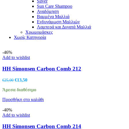
Silver
Sun Care Shampoo
Αναδόμηση
Βαμμένα Μαλλιά
Ενδυνάμωση Μαλλιών
Λαμπερά και Δυνατά Μαλλιά
Χρωμομάσκες
Χωρίς Κατηγορία
-46%
Add to wishlist
HH Simonsen Carbon Comb 212
Original
Η
€
13,50
€
25,00
price
τρέχουσα
Άμεσα διαθέσιμο
was:
τιμή
€25,00.
είναι:
Προσθήκη στο καλάθι
€13,50.
-40%
Add to wishlist
HH Simonsen Carbon Comb 214