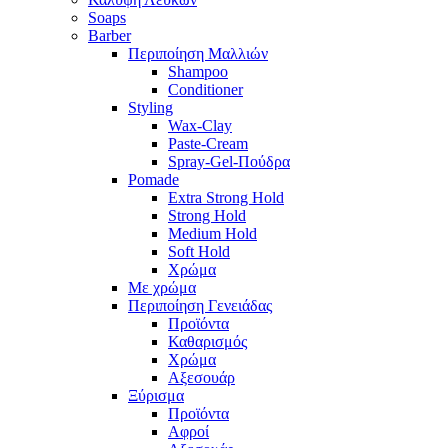
Soaps
Barber
Περιποίηση Μαλλιών
Shampoo
Conditioner
Styling
Wax-Clay
Paste-Cream
Spray-Gel-Πούδρα
Pomade
Extra Strong Hold
Strong Hold
Medium Hold
Soft Hold
Χρώμα
Με χρώμα
Περιποίηση Γενειάδας
Προϊόντα
Καθαρισμός
Χρώμα
Αξεσουάρ
Ξύρισμα
Προϊόντα
Αφροί