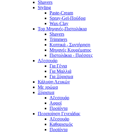
Shavers
Styling
Paste-Cream
Spray-Gel-Πούδρα
Wax-Clay
Top Μηχανές-Πιστολάκια
Shavers
Trimmers
Κοπτικά - Συντήρηση
Μηχανές Κουρέματος
Πιστολάκια - Πρέσσες
Αξεσουάρ
Για Γένια
Για Μαλλιά
Για Ξύρισμα
Κάλυψη Λευκών
Με χρώμα
Ξύρισμα
Αξεσουάρ
Αφροί
Προϊόντα
Περιποίηση Γενειάδας
Αξεσουάρ
Καθαρισμός
Προϊόντα