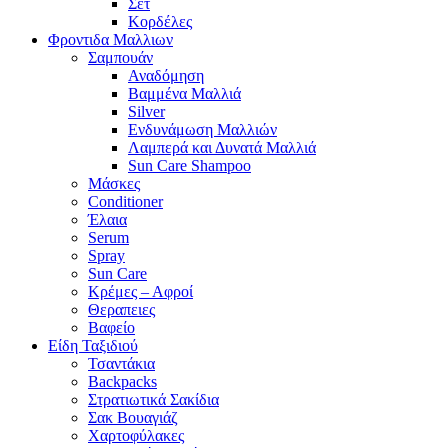
Σετ
Κορδέλες
Φροντιδα Μαλλιων
Σαμπουάν
Αναδόμηση
Βαμμένα Μαλλιά
Silver
Ενδυνάμωση Μαλλιών
Λαμπερά και Δυνατά Μαλλιά
Sun Care Shampoo
Μάσκες
Conditioner
Έλαια
Serum
Spray
Sun Care
Κρέμες – Αφροί
Θεραπειες
Βαφείο
Είδη Ταξιδιού
Τσαντάκια
Backpacks
Στρατιωτικά Σακίδια
Σακ Βουαγιάζ
Χαρτοφύλακες