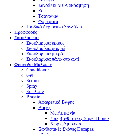
Σανδάλια Με Διακόσμηση
Σετ
Τσαντάκια
Φορέματα
Παιδικά Δερμάτινα Σανδάλια
Προσφορές
Σκουλαρίκια
Σκουλαρίκια κρίκοι
Σκουλαρίκια μακριά
Σκουλαρίκια μικρά
Σκουλαρίκια πάνω στο αυτί
Φροντίδα Μαλλιών
Conditioner
Gel
Serum
Spray
Sun Care
Βαφείο
Αφαιρετικά Βαφής
Βαφές
Με Αμμωνία
Υπερξανθιστικές Super Blonds
Χωρίς Αμμωνία
Ξανθιστικές Σκόνες Decapaz