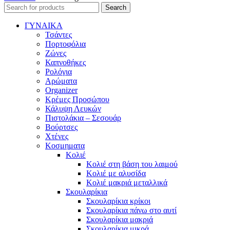
Search
ΓΥΝΑΙΚΑ
Τσάντες
Πορτοφόλια
Ζώνες
Καπνοθήκες
Ρολόγια
Αρώματα
Organizer
Κρέμες Προσώπου
Κάλυψη Λευκών
Πιστολάκια – Σεσουάρ
Βούρτσες
Χτένες
Κοσμηματα
Κολιέ
Κολιέ στη βάση του λαιμού
Κολιέ με αλυσίδα
Κολιέ μακριά μεταλλικά
Σκουλαρίκια
Σκουλαρίκια κρίκοι
Σκουλαρίκια πάνω στο αυτί
Σκουλαρίκια μακριά
Σκουλαρίκια μικρά