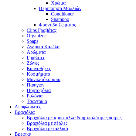
Χρώμα
Περιποίηση Μαλλιών
Conditioner
Shampoo
Φροντίδα Σώματος
Clips Γραβάτας
Organizer
Soaps
Ανδρικά Καπέλα
Αρώματα
Γραβάτες
Ζώνες
Καπνοθήκες
Κοσμήματα
Μανικετόκουμπα
Παπιγιόν
Πορτοφόλια
Ρολόγια
Τσαντάκια
Αποφλοιωτές
Βραχιόλια
Βραχιόλια με κρύσταλλα & ημιπολύτιμες πέτρες
Βραχιόλια με πέρλες
Βραχιόλια μεταλλικά
Βρεφικά