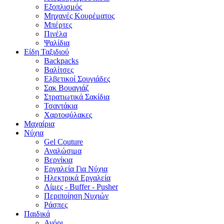
Εξοπλισμός
Μηχανές Κουρέματος
Μπέρτες
Πινέλα
Ψαλίδια
Είδη Ταξιδιού
Backpacks
Βαλίτσες
Ελβετικοί Σουγιάδες
Σακ Βουαγιάζ
Στρατιωτικά Σακίδια
Τσαντάκια
Χαρτοφύλακες
Μαχαίρια
Νύχια
Gel Couture
Αναλώσιμα
Βερνίκια
Εργαλεία Για Νύχια
Ηλεκτρικά Εργαλεία
Λίμες - Buffer - Pusher
Περιποίηση Νυχιών
Ράσπες
Παιδικά
Αγόρι