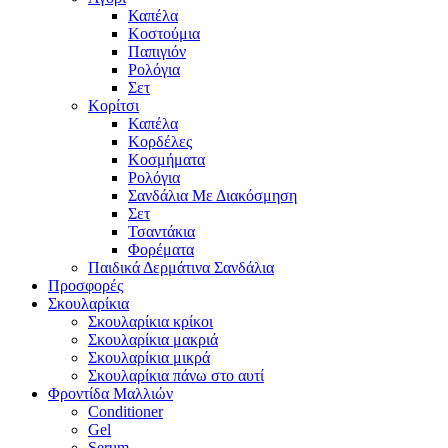
Καπέλα
Κοστούμια
Παπιγιόν
Ρολόγια
Σετ
Κορίτσι
Καπέλα
Κορδέλες
Κοσμήματα
Ρολόγια
Σανδάλια Με Διακόσμηση
Σετ
Τσαντάκια
Φορέματα
Παιδικά Δερμάτινα Σανδάλια
Προσφορές
Σκουλαρίκια
Σκουλαρίκια κρίκοι
Σκουλαρίκια μακριά
Σκουλαρίκια μικρά
Σκουλαρίκια πάνω στο αυτί
Φροντίδα Μαλλιών
Conditioner
Gel
Serum