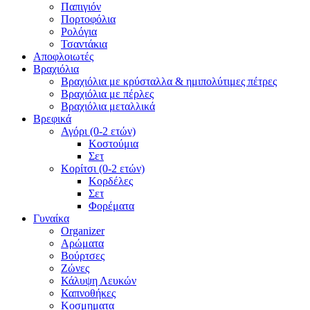
Παπιγιόν
Πορτοφόλια
Ρολόγια
Τσαντάκια
Αποφλοιωτές
Βραχιόλια
Βραχιόλια με κρύσταλλα & ημιπολύτιμες πέτρες
Βραχιόλια με πέρλες
Βραχιόλια μεταλλικά
Βρεφικά
Αγόρι (0-2 ετών)
Κοστούμια
Σετ
Κορίτσι (0-2 ετών)
Κορδέλες
Σετ
Φορέματα
Γυναίκα
Organizer
Αρώματα
Βούρτσες
Ζώνες
Κάλυψη Λευκών
Καπνοθήκες
Κοσμηματα