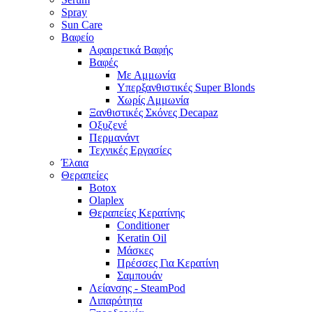
Spray
Sun Care
Βαφείο
Αφαιρετικά Βαφής
Βαφές
Με Αμμωνία
Υπερξανθιστικές Super Blonds
Χωρίς Αμμωνία
Ξανθιστικές Σκόνες Decapaz
Οξυζενέ
Περμανάντ
Τεχνικές Εργασίες
Έλαια
Θεραπείες
Botox
Olaplex
Θεραπείες Κερατίνης
Conditioner
Keratin Oil
Μάσκες
Πρέσσες Για Κερατίνη
Σαμπουάν
Λείανσης - SteamPod
Λιπαρότητα