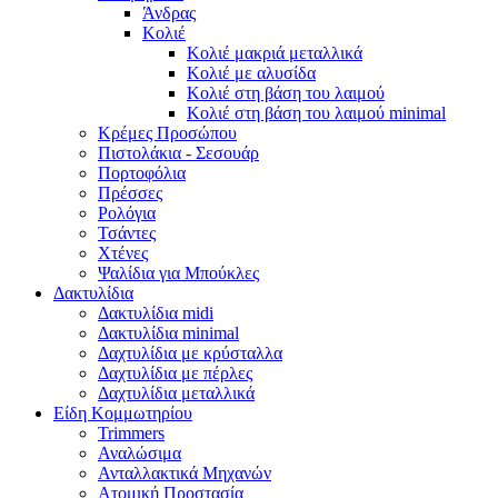
Άνδρας
Κολιέ
Κολιέ μακριά μεταλλικά
Κολιέ με αλυσίδα
Κολιέ στη βάση του λαιμού
Κολιέ στη βάση του λαιμού minimal
Κρέμες Προσώπου
Πιστολάκια - Σεσουάρ
Πορτοφόλια
Πρέσσες
Ρολόγια
Τσάντες
Χτένες
Ψαλίδια για Μπούκλες
Δακτυλίδια
Δακτυλίδια midi
Δακτυλίδια minimal
Δαχτυλίδια με κρύσταλλα
Δαχτυλίδια με πέρλες
Δαχτυλίδια μεταλλικά
Είδη Κομμωτηρίου
Trimmers
Αναλώσιμα
Ανταλλακτικά Μηχανών
Ατομική Προστασία