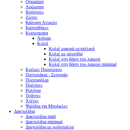
Organizer
Αρώματα
Βούρτσες
Ζώνες
Κάλυψη Λευκών
Καπνοθήκες
Κοσμηματα
Άνδρας
Κολιέ
Κολιέ μακριά μεταλλικά
Κολιέ με αλυσίδα
Κολιέ στη βάση του λαιμού
Κολιέ στη βάση του λαιμού minimal
Κρέμες Προσώπου
Πιστολάκια - Σεσουάρ
Πορτοφόλια
Πρέσσες
Ρολόγια
Τσάντες
Χτένες
Ψαλίδια για Μπούκλες
Δακτυλίδια
Δακτυλίδια midi
Δακτυλίδια minimal
Δαχτυλίδια με κρύσταλλα