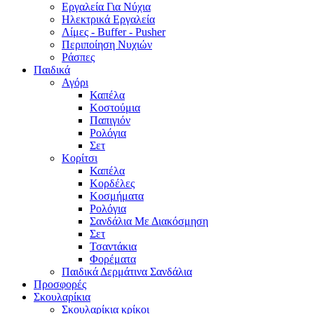
Εργαλεία Για Νύχια
Ηλεκτρικά Εργαλεία
Λίμες - Buffer - Pusher
Περιποίηση Νυχιών
Ράσπες
Παιδικά
Αγόρι
Καπέλα
Κοστούμια
Παπιγιόν
Ρολόγια
Σετ
Κορίτσι
Καπέλα
Κορδέλες
Κοσμήματα
Ρολόγια
Σανδάλια Με Διακόσμηση
Σετ
Τσαντάκια
Φορέματα
Παιδικά Δερμάτινα Σανδάλια
Προσφορές
Σκουλαρίκια
Σκουλαρίκια κρίκοι