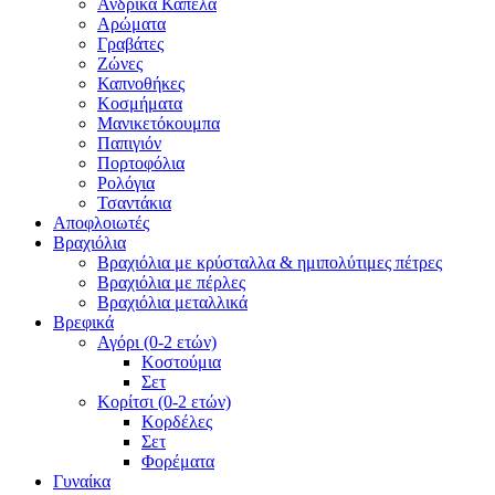
Ανδρικά Καπέλα
Αρώματα
Γραβάτες
Ζώνες
Καπνοθήκες
Κοσμήματα
Μανικετόκουμπα
Παπιγιόν
Πορτοφόλια
Ρολόγια
Τσαντάκια
Αποφλοιωτές
Βραχιόλια
Βραχιόλια με κρύσταλλα & ημιπολύτιμες πέτρες
Βραχιόλια με πέρλες
Βραχιόλια μεταλλικά
Βρεφικά
Αγόρι (0-2 ετών)
Κοστούμια
Σετ
Κορίτσι (0-2 ετών)
Κορδέλες
Σετ
Φορέματα
Γυναίκα