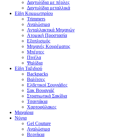
Δαχτυλίδια με πέρλες
Δαχτυλίδια μεταλλικά
Είδη Κομμωτηρίου
Trimmers
Αναλώσιμα
Ανταλλακτικά Μηχανών
Ατομική Προστασία
Εξοπλισμός
Μηχανές Κουρέματος
Μπέρτες
Πινέλα
Ψαλίδια
Είδη Ταξιδιού
Backpacks
Βαλίτσες
Ελβετικοί Σουγιάδες
Σακ Βουαγιάζ
Στρατιωτικά Σακίδια
Τσαντάκια
Χαρτοφύλακες
Μαχαίρια
Νύχια
Gel Couture
Αναλώσιμα
Βερνίκια