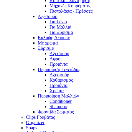
Κοπτικά - Συντήρηση
Μηχανές Κουρέματος
Πιστολάκια - Πρέσσες
Αξεσουάρ
Για Γένια
Για Μαλλιά
Για Ξύρισμα
Κάλυψη Λευκών
Με χρώμα
Ξύρισμα
Αξεσουάρ
Αφροί
Προϊόντα
Περιποίηση Γενειάδας
Αξεσουάρ
Καθαρισμός
Προϊόντα
Χρώμα
Περιποίηση Μαλλιών
Conditioner
Shampoo
Φροντίδα Σώματος
Clips Γραβάτας
Organizer
Soaps