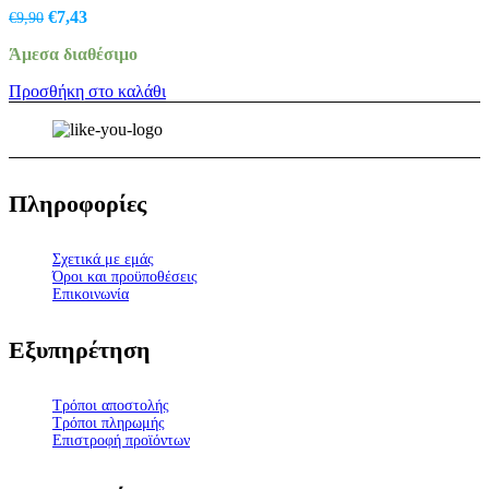
Original
Η
€
7,43
€
9,90
price
τρέχουσα
Άμεσα διαθέσιμο
was:
τιμή
€9,90.
είναι:
Προσθήκη στο καλάθι
€7,43.
Πληροφορίες
Σχετικά με εμάς
Όροι και προϋποθέσεις
Επικοινωνία
Εξυπηρέτηση
Τρόποι αποστολής
Τρόποι πληρωμής
Επιστροφή προϊόντων