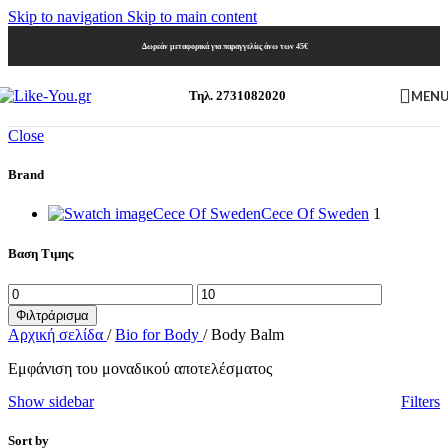
Skip to navigation
Skip to main content
Δωρεάν μεταφορικά για παραγγελίες άνω των 45€
MEN
Τηλ. 2731082020
Close
Brand
Cece Of Sweden
Cece Of Sweden
1
Βαση Τιμης
Ελάχιστη
Μέγιστη
τιμή
τιμή
Φιλτράρισμα
Αρχική σελίδα
/
Bio for Body
/
Body Balm
Εμφάνιση του μοναδικού αποτελέσματος
Show sidebar
Filters
Sort by