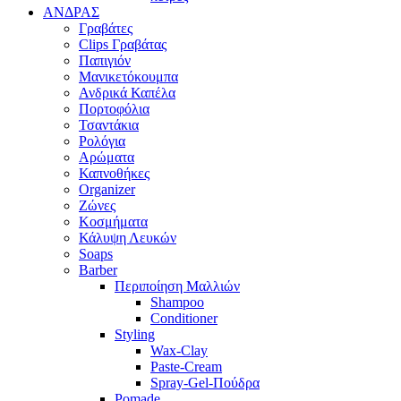
ΑΝΔΡΑΣ
Γραβάτες
Clips Γραβάτας
Παπιγιόν
Μανικετόκουμπα
Ανδρικά Καπέλα
Πορτοφόλια
Τσαντάκια
Ρολόγια
Αρώματα
Καπνοθήκες
Organizer
Ζώνες
Κοσμήματα
Κάλυψη Λευκών
Soaps
Barber
Περιποίηση Μαλλιών
Shampoo
Conditioner
Styling
Wax-Clay
Paste-Cream
Spray-Gel-Πούδρα
Pomade