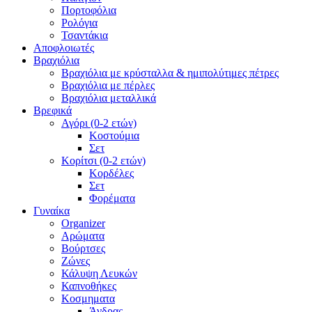
Πορτοφόλια
Ρολόγια
Τσαντάκια
Αποφλοιωτές
Βραχιόλια
Βραχιόλια με κρύσταλλα & ημιπολύτιμες πέτρες
Βραχιόλια με πέρλες
Βραχιόλια μεταλλικά
Βρεφικά
Αγόρι (0-2 ετών)
Κοστούμια
Σετ
Κορίτσι (0-2 ετών)
Κορδέλες
Σετ
Φορέματα
Γυναίκα
Organizer
Αρώματα
Βούρτσες
Ζώνες
Κάλυψη Λευκών
Καπνοθήκες
Κοσμηματα
Άνδρας