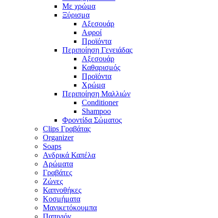
Με χρώμα
Ξύρισμα
Αξεσουάρ
Αφροί
Προϊόντα
Περιποίηση Γενειάδας
Αξεσουάρ
Καθαρισμός
Προϊόντα
Χρώμα
Περιποίηση Μαλλιών
Conditioner
Shampoo
Φροντίδα Σώματος
Clips Γραβάτας
Organizer
Soaps
Ανδρικά Καπέλα
Αρώματα
Γραβάτες
Ζώνες
Καπνοθήκες
Κοσμήματα
Μανικετόκουμπα
Παπιγιόν