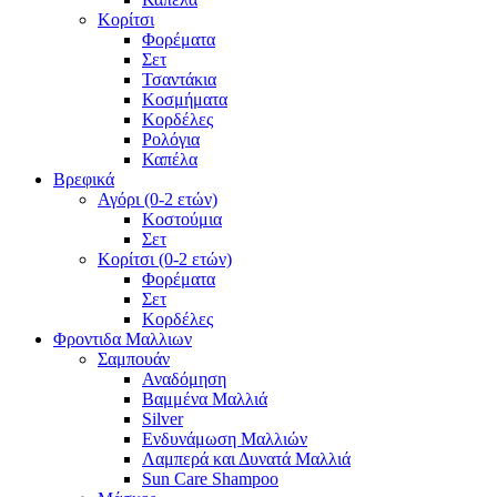
Κορίτσι
Φορέματα
Σετ
Τσαντάκια
Κοσμήματα
Κορδέλες
Ρολόγια
Καπέλα
Βρεφικά
Αγόρι (0-2 ετών)
Κοστούμια
Σετ
Κορίτσι (0-2 ετών)
Φορέματα
Σετ
Κορδέλες
Φροντιδα Μαλλιων
Σαμπουάν
Αναδόμηση
Βαμμένα Μαλλιά
Silver
Ενδυνάμωση Μαλλιών
Λαμπερά και Δυνατά Μαλλιά
Sun Care Shampoo