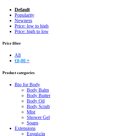
Default
Popularity
Newness
Price: low to high
Price: high to low
Price filter
All
€
0,00
+
Product categories
Bio for Body
Body Balm
Body Butter
Body Oil
Body Scrub
Mist
Shower Gel
Soaps
Extensions
Εργαλεία