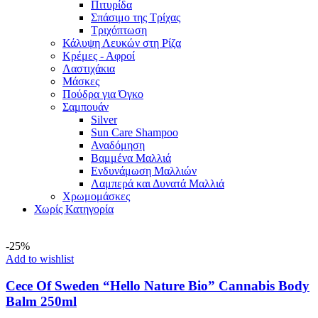
Πιτυρίδα
Σπάσιμο της Τρίχας
Τριχόπτωση
Κάλυψη Λευκών στη Ρίζα
Κρέμες - Αφροί
Λαστιχάκια
Μάσκες
Πούδρα για Όγκο
Σαμπουάν
Silver
Sun Care Shampoo
Αναδόμηση
Βαμμένα Μαλλιά
Ενδυνάμωση Μαλλιών
Λαμπερά και Δυνατά Μαλλιά
Χρωμομάσκες
Χωρίς Κατηγορία
-25%
Add to wishlist
Cece Of Sweden “Hello Nature Bio” Cannabis Body
Balm 250ml