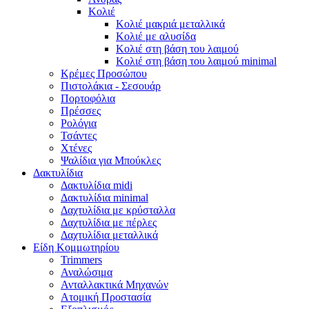
Κολιέ
Κολιέ μακριά μεταλλικά
Κολιέ με αλυσίδα
Κολιέ στη βάση του λαιμού
Κολιέ στη βάση του λαιμού minimal
Κρέμες Προσώπου
Πιστολάκια - Σεσουάρ
Πορτοφόλια
Πρέσσες
Ρολόγια
Τσάντες
Χτένες
Ψαλίδια για Μπούκλες
Δακτυλίδια
Δακτυλίδια midi
Δακτυλίδια minimal
Δαχτυλίδια με κρύσταλλα
Δαχτυλίδια με πέρλες
Δαχτυλίδια μεταλλικά
Είδη Κομμωτηρίου
Trimmers
Αναλώσιμα
Ανταλλακτικά Μηχανών
Ατομική Προστασία