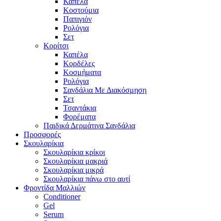
Καπέλα
Κοστούμια
Παπιγιόν
Ρολόγια
Σετ
Κορίτσι
Καπέλα
Κορδέλες
Κοσμήματα
Ρολόγια
Σανδάλια Με Διακόσμηση
Σετ
Τσαντάκια
Φορέματα
Παιδικά Δερμάτινα Σανδάλια
Προσφορές
Σκουλαρίκια
Σκουλαρίκια κρίκοι
Σκουλαρίκια μακριά
Σκουλαρίκια μικρά
Σκουλαρίκια πάνω στο αυτί
Φροντίδα Μαλλιών
Conditioner
Gel
Serum