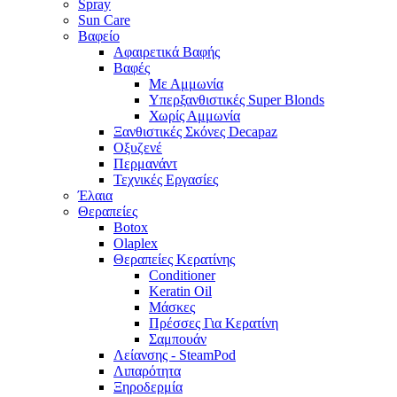
Spray
Sun Care
Βαφείο
Αφαιρετικά Βαφής
Βαφές
Με Αμμωνία
Υπερξανθιστικές Super Blonds
Χωρίς Αμμωνία
Ξανθιστικές Σκόνες Decapaz
Οξυζενέ
Περμανάντ
Τεχνικές Εργασίες
Έλαια
Θεραπείες
Botox
Olaplex
Θεραπείες Κερατίνης
Conditioner
Keratin Oil
Μάσκες
Πρέσσες Για Κερατίνη
Σαμπουάν
Λείανσης - SteamPod
Λιπαρότητα
Ξηροδερμία