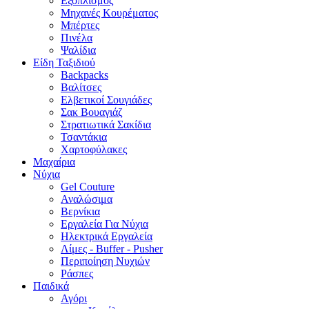
Εξοπλισμός
Μηχανές Κουρέματος
Μπέρτες
Πινέλα
Ψαλίδια
Είδη Ταξιδιού
Backpacks
Βαλίτσες
Ελβετικοί Σουγιάδες
Σακ Βουαγιάζ
Στρατιωτικά Σακίδια
Τσαντάκια
Χαρτοφύλακες
Μαχαίρια
Νύχια
Gel Couture
Αναλώσιμα
Βερνίκια
Εργαλεία Για Νύχια
Ηλεκτρικά Εργαλεία
Λίμες - Buffer - Pusher
Περιποίηση Νυχιών
Ράσπες
Παιδικά
Αγόρι