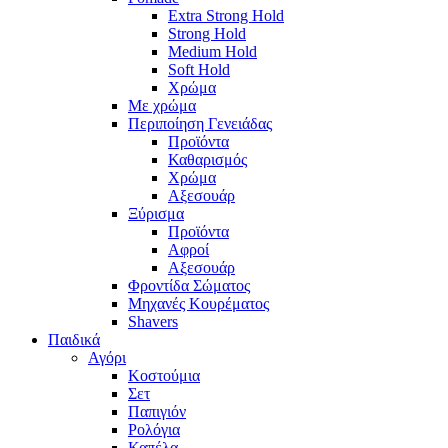
Extra Strong Hold
Strong Hold
Medium Hold
Soft Hold
Χρώμα
Με χρώμα
Περιποίηση Γενειάδας
Προϊόντα
Καθαρισμός
Χρώμα
Αξεσουάρ
Ξύρισμα
Προϊόντα
Αφροί
Αξεσουάρ
Φροντίδα Σώματος
Μηχανές Κουρέματος
Shavers
Παιδικά
Αγόρι
Κοστούμια
Σετ
Παπιγιόν
Ρολόγια
Καπέλα