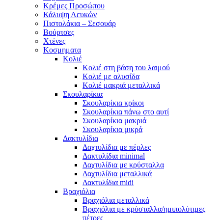
Κρέμες Προσώπου
Κάλυψη Λευκών
Πιστολάκια – Σεσουάρ
Βούρτσες
Χτένες
Κοσμηματα
Κολιέ
Κολιέ στη βάση του λαιμού
Κολιέ με αλυσίδα
Κολιέ μακριά μεταλλικά
Σκουλαρίκια
Σκουλαρίκια κρίκοι
Σκουλαρίκια πάνω στο αυτί
Σκουλαρίκια μακριά
Σκουλαρίκια μικρά
Δακτυλίδια
Δαχτυλίδια με πέρλες
Δακτυλίδια minimal
Δαχτυλίδια με κρύσταλλα
Δαχτυλίδια μεταλλικά
Δακτυλίδια midi
Βραχιόλια
Βραχιόλια μεταλλικά
Βραχιόλια με κρύσταλλα/ημιπολύτιμες
πέτρες