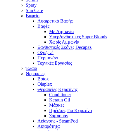
Spray
Sun Care
Βαφείο
Αφαιρετικά Βαφής
Βαφές
Με Αμμωνία
Υπερξανθιστικές Super Blonds
Χωρίς Αμμωνία
Ξανθιστικές Σκόνες Decapaz
Οξυζενέ
Περμανάντ
Τεχνικές Εργασίες
Έλαια
Θεραπείες
Botox
Olaplex
Θεραπείες Κερατίνης
Conditioner
Keratin Oil
Μάσκες
Πρέσσες Για Κερατίνη
Σαμπουάν
Λείανσης - SteamPod
Λιπαρότητα