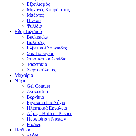
Εξοπλισμός
Μηχανές Κουρέματος
Μπέρτες
Πινέλα
Ψαλίδια
Είδη Ταξιδιού
Backpacks
Βαλίτσες
Ελβετικοί Σουγιάδες
Σακ Βουαγιάζ
Στρατιωτικά Σακίδια
Τσαντάκια
Χαρτοφύλακες
Μαχαίρια
Νύχια
Gel Couture
Αναλώσιμα
Βερνίκια
Εργαλεία Για Νύχια
Ηλεκτρικά Εργαλεία
Λίμες - Buffer - Pusher
Περιποίηση Νυχιών
Ράσπες
Παιδικά
Αγόρι