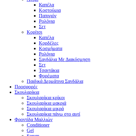
Καπέλα
Κοστούμια
Παπιγιόν
Ρολόγια
Σετ
Κορίτσι
Καπέλα
Κορδέλες
Κοσμήματα
Ρολόγια
Σανδάλια Με Διακόσμηση
Σετ
Τσαντάκια
Φορέματα
Παιδικά Δερμάτινα Σανδάλια
Προσφορές
Σκουλαρίκια
Σκουλαρίκια κρίκοι
Σκουλαρίκια μακριά
Σκουλαρίκια μικρά
Σκουλαρίκια πάνω στο αυτί
Φροντίδα Μαλλιών
Conditioner
Gel
Serum