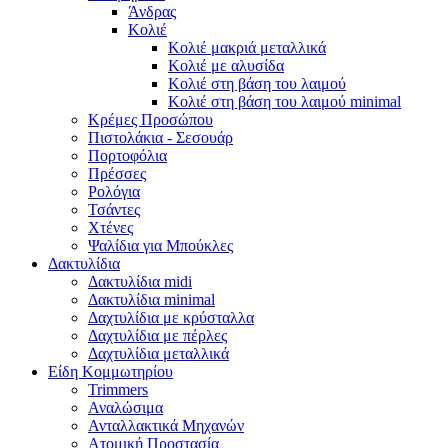
Άνδρας
Κολιέ
Κολιέ μακριά μεταλλικά
Κολιέ με αλυσίδα
Κολιέ στη βάση του λαιμού
Κολιέ στη βάση του λαιμού minimal
Κρέμες Προσώπου
Πιστολάκια - Σεσουάρ
Πορτοφόλια
Πρέσσες
Ρολόγια
Τσάντες
Χτένες
Ψαλίδια για Μπούκλες
Δακτυλίδια
Δακτυλίδια midi
Δακτυλίδια minimal
Δαχτυλίδια με κρύσταλλα
Δαχτυλίδια με πέρλες
Δαχτυλίδια μεταλλικά
Είδη Κομμωτηρίου
Trimmers
Αναλώσιμα
Ανταλλακτικά Μηχανών
Ατομική Προστασία