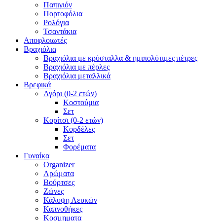
Παπιγιόν
Πορτοφόλια
Ρολόγια
Τσαντάκια
Αποφλοιωτές
Βραχιόλια
Βραχιόλια με κρύσταλλα & ημιπολύτιμες πέτρες
Βραχιόλια με πέρλες
Βραχιόλια μεταλλικά
Βρεφικά
Αγόρι (0-2 ετών)
Κοστούμια
Σετ
Κορίτσι (0-2 ετών)
Κορδέλες
Σετ
Φορέματα
Γυναίκα
Organizer
Αρώματα
Βούρτσες
Ζώνες
Κάλυψη Λευκών
Καπνοθήκες
Κοσμηματα