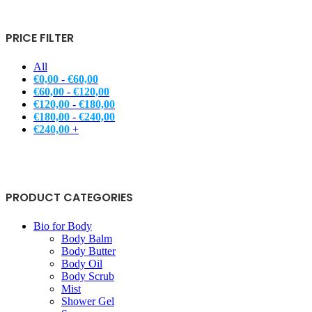
PRICE FILTER
All
€
0,00
-
€
60,00
€
60,00
-
€
120,00
€
120,00
-
€
180,00
€
180,00
-
€
240,00
€
240,00
+
PRODUCT CATEGORIES
Bio for Body
Body Balm
Body Butter
Body Oil
Body Scrub
Mist
Shower Gel