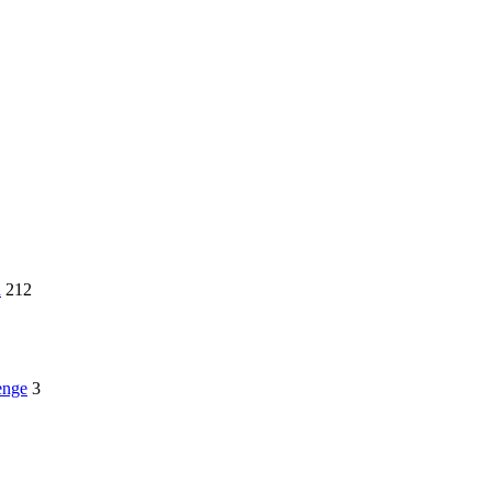
n
212
enge
3