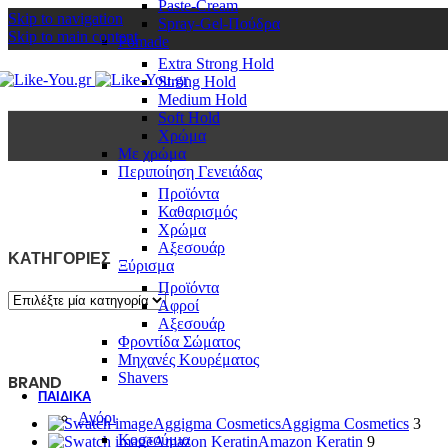
Paste-Cream
Skip to navigation
Spray-Gel-Πούδρα
Skip to main content
Pomade
Extra Strong Hold
Strong Hold
Medium Hold
Soft Hold
Χρώμα
Με χρώμα
Περιποίηση Γενειάδας
Προϊόντα
Καθαρισμός
Χρώμα
Αξεσουάρ
ΚΑΤΗΓΟΡΙΕΣ
Ξύρισμα
Προϊόντα
Αφροί
Αξεσουάρ
Φροντίδα Σώματος
Μηχανές Κουρέματος
Shavers
BRAND
ΠΑΙΔΙΚΆ
Αγόρι
Aggigma Cosmetics
Aggigma Cosmetics
3
Κοστούμια
Amazon Keratin
Amazon Keratin
9