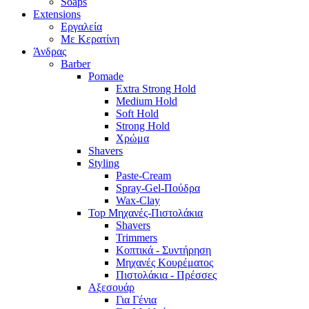
Soaps
Extensions
Εργαλεία
Με Κερατίνη
Άνδρας
Barber
Pomade
Extra Strong Hold
Medium Hold
Soft Hold
Strong Hold
Χρώμα
Shavers
Styling
Paste-Cream
Spray-Gel-Πούδρα
Wax-Clay
Top Μηχανές-Πιστολάκια
Shavers
Trimmers
Κοπτικά - Συντήρηση
Μηχανές Κουρέματος
Πιστολάκια - Πρέσσες
Αξεσουάρ
Για Γένια