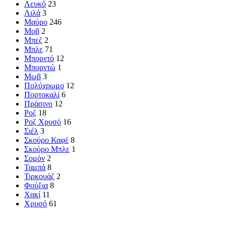
Λευκό
23
Λιλά
3
Μαύρο
246
Μοβ
2
Μπεζ
2
Μπλε
71
Μπορντό
12
Μπορντώ
1
Μωβ
3
Πολύχρωμο
12
Πορτοκαλί
6
Πράσινο
12
Ροζ
18
Ροζ Χρυσό
16
Σιέλ
3
Σκούρο Καφέ
8
Σκούρο Μπλε
1
Σομόν
2
Ταμπά
8
Τιρκουάζ
2
Φούξια
8
Χακί
11
Χρυσό
61