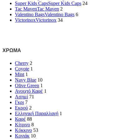
Super Kids Caps
Super Kids Caps
24
Tac Maven
Tac Maven
2
Valentino Bags
Valentino Bags
6
Victorinox
Victorinox
34
ΧΡΏΜΑ
Cherry
2
Coyote
1
Mint
1
Navy Blue
10
Olive Green
1
Ανοιχτό Καφέ
1
Ασημί
71
Γκρι
7
Εκρού
2
Ελληνική Παραλλαγή
1
Καφέ
88
Κίτρινο
8
Κόκκινο
53
Κονιάκ
10