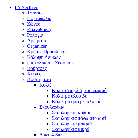
ΓΥΝΑΙΚΑ
Τσάντες
Πορτοφόλια
Ζώνες
Καπνοθήκες
Ρολόγια
Αρώματα
Organizer
Κρέμες Προσώπου
Κάλυψη Λευκών
Πιστολάκια – Σεσουάρ
Βούρτσες
Χτένες
Κοσμηματα
Κολιέ
Κολιέ στη βάση του λαιμού
Κολιέ με αλυσίδα
Κολιέ μακριά μεταλλικά
Σκουλαρίκια
Σκουλαρίκια κρίκοι
Σκουλαρίκια πάνω στο αυτί
Σκουλαρίκια μακριά
Σκουλαρίκια μικρά
Δακτυλίδια