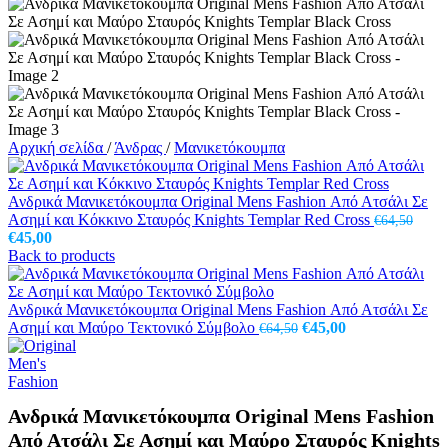
Αρχική σελίδα
/
Άνδρας
/
Μανικετόκουμπα
Ανδρικά Μανικετόκουμπα Original Mens Fashion Από Ατσάλι Σε
Ασημί και Κόκκινο Σταυρός Knights Templar Red Cross
€
64,50
Original
Η
€
45,00
price
τρέχουσα
Back to products
was:
τιμή
€64,50.
είναι:
€45,00.
Ανδρικά Μανικετόκουμπα Original Mens Fashion Από Ατσάλι Σε
Original
Η
Ασημί και Μαύρο Τεκτονικό Σύμβολο
€
45,00
€
64,50
price
τρέχουσα
was:
τιμή
€64,50.
είναι:
€45,00.
Ανδρικά Μανικετόκουμπα Original Mens Fashion
Από Ατσάλι Σε Ασημί και Μαύρο Σταυρός Knights