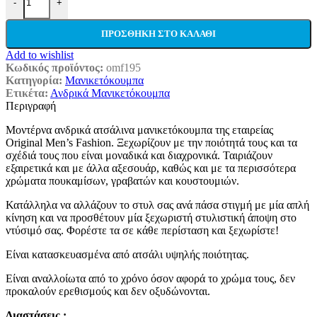
-
+
ΠΡΟΣΘΉΚΗ ΣΤΟ ΚΑΛΆΘΙ
Add to wishlist
Κωδικός προϊόντος:
omf195
Κατηγορία:
Μανικετόκουμπα
Ετικέτα:
Ανδρικά Μανικετόκουμπα
Περιγραφή
Μοντέρνα ανδρικά ατσάλινα μανικετόκουμπα της εταιρείας
Original Men’s Fashion. Ξεχωρίζουν με την ποιότητά τους και τα
σχέδιά τους που είναι μοναδικά και διαχρονικά. Ταιριάζουν
εξαιρετικά και με άλλα αξεσουάρ, καθώς και με τα περισσότερα
χρώματα πουκαμίσων, γραβατών και κουστουμιών.
Κατάλληλα να αλλάζουν το στυλ σας ανά πάσα στιγμή με μία απλή
κίνηση και να προσθέτουν μία ξεχωριστή στυλιστική άποψη στο
ντύσιμό σας. Φορέστε τα σε κάθε περίσταση και ξεχωρίστε!
Είναι κατασκευασμένα από ατσάλι υψηλής ποιότητας.
Είναι αναλλοίωτα από το χρόνο όσον αφορά το χρώμα τους, δεν
προκαλούν ερεθισμούς και δεν οξυδώνονται.
Διαστάσεις :