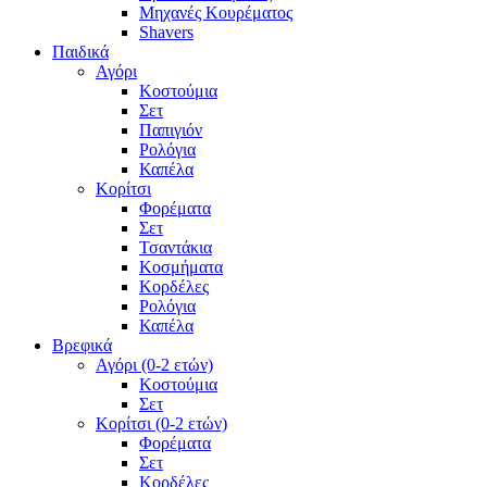
Μηχανές Κουρέματος
Shavers
Παιδικά
Αγόρι
Κοστούμια
Σετ
Παπιγιόν
Ρολόγια
Καπέλα
Κορίτσι
Φορέματα
Σετ
Τσαντάκια
Κοσμήματα
Κορδέλες
Ρολόγια
Καπέλα
Βρεφικά
Αγόρι (0-2 ετών)
Κοστούμια
Σετ
Κορίτσι (0-2 ετών)
Φορέματα
Σετ
Κορδέλες