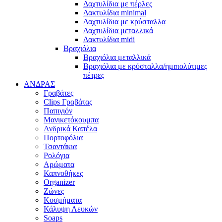
Δαχτυλίδια με πέρλες
Δακτυλίδια minimal
Δαχτυλίδια με κρύσταλλα
Δαχτυλίδια μεταλλικά
Δακτυλίδια midi
Βραχιόλια
Βραχιόλια μεταλλικά
Βραχιόλια με κρύσταλλα/ημιπολύτιμες
πέτρες
ΑΝΔΡΑΣ
Γραβάτες
Clips Γραβάτας
Παπιγιόν
Μανικετόκουμπα
Ανδρικά Καπέλα
Πορτοφόλια
Τσαντάκια
Ρολόγια
Αρώματα
Καπνοθήκες
Organizer
Ζώνες
Κοσμήματα
Κάλυψη Λευκών
Soaps