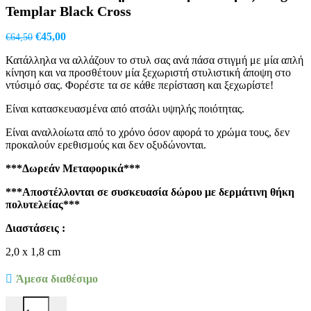
Templar Black Cross
Original
Η
€
45,00
€
64,50
price
τρέχουσα
Κατάλληλα να αλλάζουν το στυλ σας ανά πάσα στιγμή με μία απλή
was:
τιμή
κίνηση και να προσθέτουν μία ξεχωριστή στυλιστική άποψη στο
€64,50.
είναι:
ντύσιμό σας. Φορέστε τα σε κάθε περίσταση και ξεχωρίστε!
€45,00.
Είναι κατασκευασμένα από ατσάλι υψηλής ποιότητας.
Είναι αναλλοίωτα από το χρόνο όσον αφορά το χρώμα τους, δεν
προκαλούν ερεθισμούς και δεν οξυδώνονται.
***Δωρεάν Μεταφορικά***
***Αποστέλλονται σε συσκευασία δώρου με δερμάτινη θήκη
πολυτελείας***
Διαστάσεις :
2,0 x 1,8 cm
Άμεσα διαθέσιμο
Ανδρικά Μανικετόκουμπα Original Mens Fashion Από Ατσάλι Σε Ασ