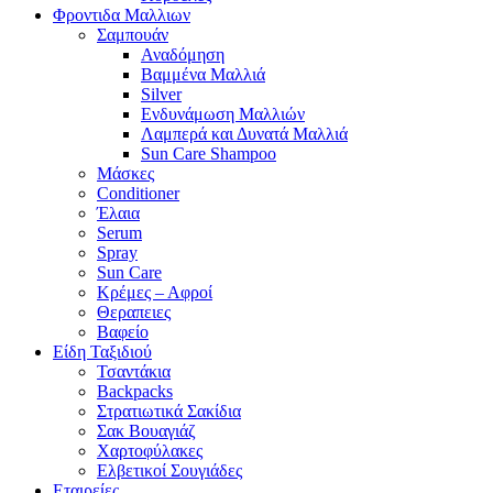
Φροντιδα Μαλλιων
Σαμπουάν
Αναδόμηση
Βαμμένα Μαλλιά
Silver
Ενδυνάμωση Μαλλιών
Λαμπερά και Δυνατά Μαλλιά
Sun Care Shampoo
Μάσκες
Conditioner
Έλαια
Serum
Spray
Sun Care
Κρέμες – Αφροί
Θεραπειες
Βαφείο
Είδη Ταξιδιού
Τσαντάκια
Backpacks
Στρατιωτικά Σακίδια
Σακ Βουαγιάζ
Χαρτοφύλακες
Ελβετικοί Σουγιάδες
Εταιρείες