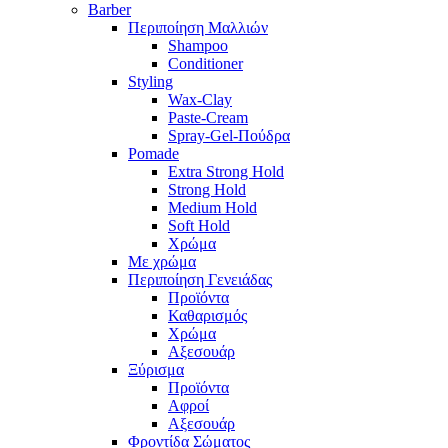
Barber
Περιποίηση Μαλλιών
Shampoo
Conditioner
Styling
Wax-Clay
Paste-Cream
Spray-Gel-Πούδρα
Pomade
Extra Strong Hold
Strong Hold
Medium Hold
Soft Hold
Χρώμα
Με χρώμα
Περιποίηση Γενειάδας
Προϊόντα
Καθαρισμός
Χρώμα
Αξεσουάρ
Ξύρισμα
Προϊόντα
Αφροί
Αξεσουάρ
Φροντίδα Σώματος