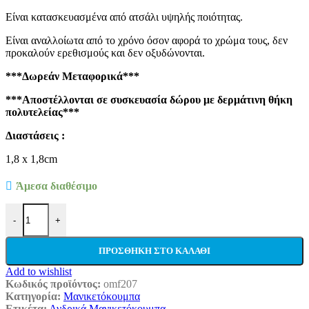
Είναι κατασκευασμένα από ατσάλι υψηλής ποιότητας.
Είναι αναλλοίωτα από το χρόνο όσον αφορά το χρώμα τους, δεν
προκαλούν ερεθισμούς και δεν οξυδώνονται.
***Δωρεάν Μεταφορικά***
***Αποστέλλονται σε συσκευασία δώρου με δερμάτινη θήκη
πολυτελείας***
Διαστάσεις :
1,8 x 1,8cm
Άμεσα διαθέσιμο
Ανδρικά Μανικετόκουμπα Original Mens Fashion Από Ατσάλι Σε Α
-
+
ΠΡΟΣΘΉΚΗ ΣΤΟ ΚΑΛΆΘΙ
Add to wishlist
Κωδικός προϊόντος:
omf207
Κατηγορία:
Μανικετόκουμπα
Ετικέτα:
Ανδρικά Μανικετόκουμπα