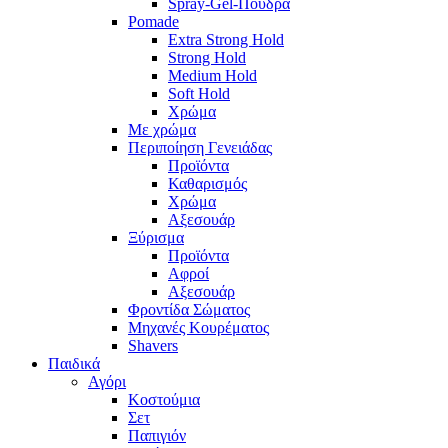
Spray-Gel-Πούδρα
Pomade
Extra Strong Hold
Strong Hold
Medium Hold
Soft Hold
Χρώμα
Με χρώμα
Περιποίηση Γενειάδας
Προϊόντα
Καθαρισμός
Χρώμα
Αξεσουάρ
Ξύρισμα
Προϊόντα
Αφροί
Αξεσουάρ
Φροντίδα Σώματος
Μηχανές Κουρέματος
Shavers
Παιδικά
Αγόρι
Κοστούμια
Σετ
Παπιγιόν