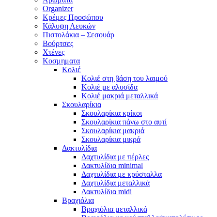
Organizer
Κρέμες Προσώπου
Κάλυψη Λευκών
Πιστολάκια – Σεσουάρ
Βούρτσες
Χτένες
Κοσμηματα
Κολιέ
Κολιέ στη βάση του λαιμού
Κολιέ με αλυσίδα
Κολιέ μακριά μεταλλικά
Σκουλαρίκια
Σκουλαρίκια κρίκοι
Σκουλαρίκια πάνω στο αυτί
Σκουλαρίκια μακριά
Σκουλαρίκια μικρά
Δακτυλίδια
Δαχτυλίδια με πέρλες
Δακτυλίδια minimal
Δαχτυλίδια με κρύσταλλα
Δαχτυλίδια μεταλλικά
Δακτυλίδια midi
Βραχιόλια
Βραχιόλια μεταλλικά