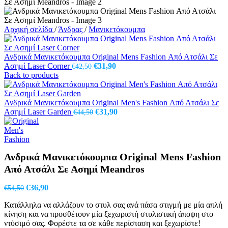
Αρχική σελίδα
/
Άνδρας
/
Μανικετόκουμπα
Ανδρικά Μανικετόκουμπα Original Mens Fashion Από Ατσάλι Σε
Original
Η
Ασημί Laser Corner
€
31,90
€
42,50
price
τρέχουσα
Back to products
was:
τιμή
€42,50.
είναι:
€31,90.
Ανδρικά Μανικετόκουμπα Original Men's Fashion Από Ατσάλι Σε
Original
Η
Ασημί Laser Garden
€
31,90
€
44,50
price
τρέχουσα
was:
τιμή
€44,50.
είναι:
€31,90.
Ανδρικά Μανικετόκουμπα Original Mens Fashion
Από Ατσάλι Σε Ασημί Meandros
Original
Η
€
36,90
€
54,50
price
τρέχουσα
Κατάλληλα να αλλάζουν το στυλ σας ανά πάσα στιγμή με μία απλή
was:
τιμή
κίνηση και να προσθέτουν μία ξεχωριστή στυλιστική άποψη στο
€54,50.
είναι:
ντύσιμό σας. Φορέστε τα σε κάθε περίσταση και ξεχωρίστε!
€36,90.