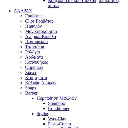
Βραχιόλια με κρύσταλλα/ημιπολύτιμες
πέτρες
ΑΝΔΡΑΣ
Γραβάτες
Clips Γραβάτας
Παπιγιόν
Μανικετόκουμπα
Ανδρικά Καπέλα
Πορτοφόλια
Τσαντάκια
Ρολόγια
Αρώματα
Καπνοθήκες
Organizer
Ζώνες
Κοσμήματα
Κάλυψη Λευκών
Soaps
Barber
Περιποίηση Μαλλιών
Shampoo
Conditioner
Styling
Wax-Clay
Paste-Cream