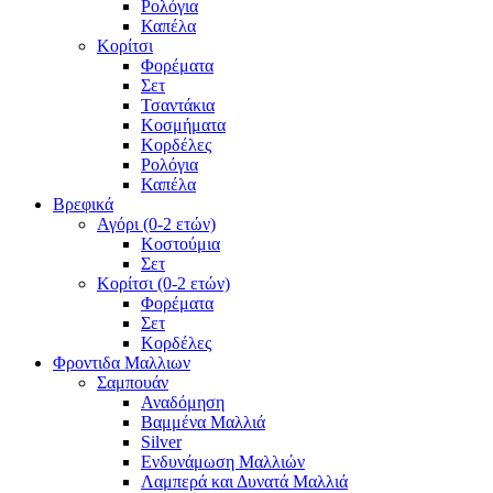
Ρολόγια
Καπέλα
Κορίτσι
Φορέματα
Σετ
Τσαντάκια
Κοσμήματα
Κορδέλες
Ρολόγια
Καπέλα
Βρεφικά
Αγόρι (0-2 ετών)
Κοστούμια
Σετ
Κορίτσι (0-2 ετών)
Φορέματα
Σετ
Κορδέλες
Φροντιδα Μαλλιων
Σαμπουάν
Αναδόμηση
Βαμμένα Μαλλιά
Silver
Ενδυνάμωση Μαλλιών
Λαμπερά και Δυνατά Μαλλιά