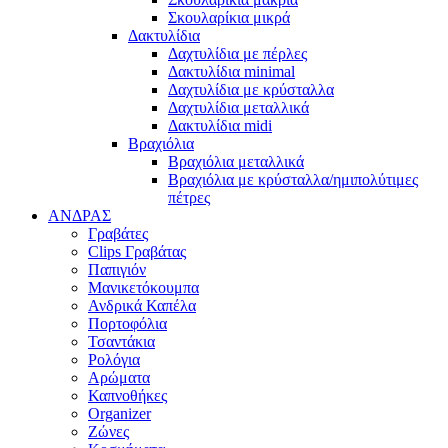
Σκουλαρίκια μικρά
Δακτυλίδια
Δαχτυλίδια με πέρλες
Δακτυλίδια minimal
Δαχτυλίδια με κρύσταλλα
Δαχτυλίδια μεταλλικά
Δακτυλίδια midi
Βραχιόλια
Βραχιόλια μεταλλικά
Βραχιόλια με κρύσταλλα/ημιπολύτιμες
πέτρες
ΑΝΔΡΑΣ
Γραβάτες
Clips Γραβάτας
Παπιγιόν
Μανικετόκουμπα
Ανδρικά Καπέλα
Πορτοφόλια
Τσαντάκια
Ρολόγια
Αρώματα
Καπνοθήκες
Organizer
Ζώνες