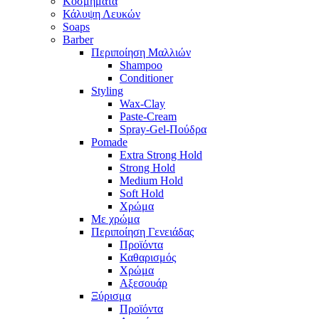
Κοσμήματα
Κάλυψη Λευκών
Soaps
Barber
Περιποίηση Μαλλιών
Shampoo
Conditioner
Styling
Wax-Clay
Paste-Cream
Spray-Gel-Πούδρα
Pomade
Extra Strong Hold
Strong Hold
Medium Hold
Soft Hold
Χρώμα
Με χρώμα
Περιποίηση Γενειάδας
Προϊόντα
Καθαρισμός
Χρώμα
Αξεσουάρ
Ξύρισμα
Προϊόντα