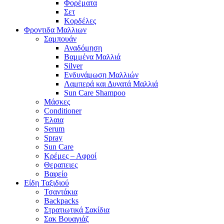
Φορέματα
Σετ
Κορδέλες
Φροντιδα Μαλλιων
Σαμπουάν
Αναδόμηση
Βαμμένα Μαλλιά
Silver
Ενδυνάμωση Μαλλιών
Λαμπερά και Δυνατά Μαλλιά
Sun Care Shampoo
Μάσκες
Conditioner
Έλαια
Serum
Spray
Sun Care
Κρέμες – Αφροί
Θεραπειες
Βαφείο
Είδη Ταξιδιού
Τσαντάκια
Backpacks
Στρατιωτικά Σακίδια
Σακ Βουαγιάζ