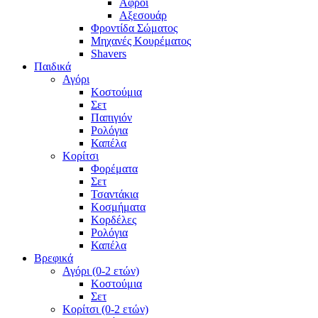
Αφροί
Αξεσουάρ
Φροντίδα Σώματος
Μηχανές Κουρέματος
Shavers
Παιδικά
Αγόρι
Κοστούμια
Σετ
Παπιγιόν
Ρολόγια
Καπέλα
Κορίτσι
Φορέματα
Σετ
Τσαντάκια
Κοσμήματα
Κορδέλες
Ρολόγια
Καπέλα
Βρεφικά
Αγόρι (0-2 ετών)
Κοστούμια
Σετ
Κορίτσι (0-2 ετών)