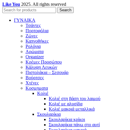
Like You
2025. All rights reserved
Search
ΓΥΝΑΙΚΑ
Τσάντες
Πορτοφόλια
Ζώνες
Καπνοθήκες
Ρολόγια
Αρώματα
Organizer
Κρέμες Προσώπου
Κάλυψη Λευκών
Πιστολάκια – Σεσουάρ
Βούρτσες
Χτένες
Κοσμηματα
Κολιέ
Κολιέ στη βάση του λαιμού
Κολιέ με αλυσίδα
Κολιέ μακριά μεταλλικά
Σκουλαρίκια
Σκουλαρίκια κρίκοι
Σκουλαρίκια πάνω στο αυτί
Σκουλαρίκια μακριά