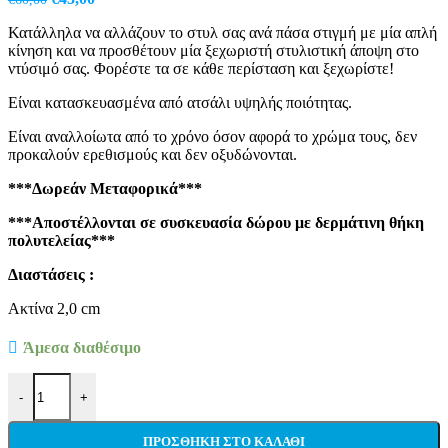
price
τρέχουσα
Κατάλληλα να αλλάζουν το στυλ σας ανά πάσα στιγμή με μία απλή
was:
τιμή
κίνηση και να προσθέτουν μία ξεχωριστή στυλιστική άποψη στο
€60,00.
είναι:
ντύσιμό σας. Φορέστε τα σε κάθε περίσταση και ξεχωρίστε!
€45,00.
Είναι κατασκευασμένα από ατσάλι υψηλής ποιότητας.
Είναι αναλλοίωτα από το χρόνο όσον αφορά το χρώμα τους, δεν
προκαλούν ερεθισμούς και δεν οξυδώνονται.
***Δωρεάν Μεταφορικά***
***Αποστέλλονται σε συσκευασία δώρου με δερμάτινη θήκη
πολυτελείας***
Διαστάσεις :
Ακτίνα 2,0 cm
Άμεσα διαθέσιμο
Ανδρικά Μανικετόκουμπα Original Men's Fashion Από Ατσάλι Σε Α
-
+
ΠΡΟΣΘΉΚΗ ΣΤΟ ΚΑΛΆΘΙ