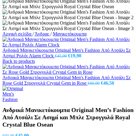
Αρχική σελίδα
/
Άνδρας
/
Μανικετόκουμπα
Ανδρικά Μανικετόκουμπα Original Men's Fashion Από Ατσάλι Σε
Original
Η
Ασημί Ρολόι Alarm Clock
€
19,90
€
45,00
price
τρέχουσα
Back to products
was:
τιμή
€45,00.
είναι:
€19,90.
Ανδρικά Μανικετόκουμπα Original Men's Fashion Από Ατσάλι Σε
Original
Η
Rose Gold Στρoγγυλά Crystal Gem in Rose
€
46,50
€
60,00
price
τρέχουσα
was:
τιμή
€60,00.
είναι:
€46,50.
Ανδρικά Μανικετόκουμπα Original Men’s Fashion
Από Ατσάλι Σε Ασημί και Μπλε Στρoγγυλά Royal
Crystal Blue Osean
Original
Η
€
45,00
€
60,00