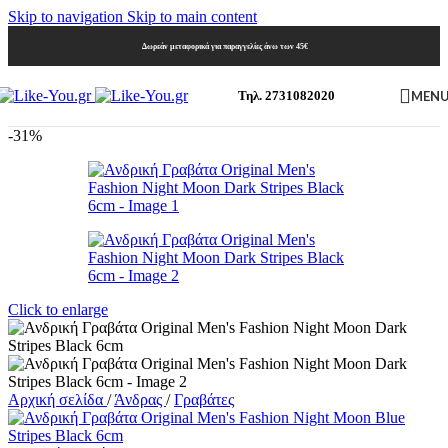
Skip to navigation
Skip to main content
Δωρεάν μεταφορικά για παραγγελίες άνω των 45€
MEN
Τηλ. 2731082020
-31%
Click to enlarge
Αρχική σελίδα
/
Άνδρας
/
Γραβάτες