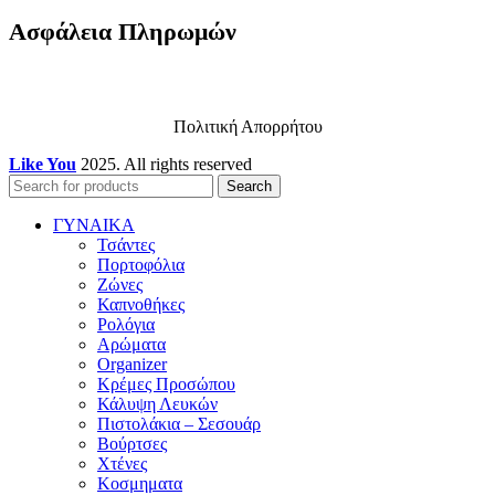
Ασφάλεια Πληρωμών
Πολιτική Απορρήτου
Like You
2025. All rights reserved
Search
ΓΥΝΑΙΚΑ
Τσάντες
Πορτοφόλια
Ζώνες
Καπνοθήκες
Ρολόγια
Αρώματα
Organizer
Κρέμες Προσώπου
Κάλυψη Λευκών
Πιστολάκια – Σεσουάρ
Βούρτσες
Χτένες
Κοσμηματα