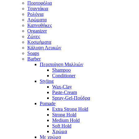
Πορτοφόλια
Τσαντάκια
Ρολόγια
Αρώματα
Καπνοθήκες
Organizer
Ζώνες
Κοσμήματα
Κάλυψη Λευκών
Soaps
Barber
Περιποίηση Μαλλιών
Shampoo
Conditioner
Styling
Wax-Clay
Paste-Cream
Spray-Gel-Πούδρα
Pomade
Extra Strong Hold
Strong Hold
Medium Hold
Soft Hold
Χρώμα
Με χρώμα