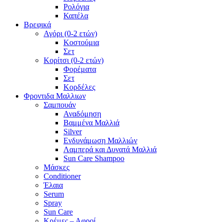
Ρολόγια
Καπέλα
Βρεφικά
Αγόρι (0-2 ετών)
Κοστούμια
Σετ
Κορίτσι (0-2 ετών)
Φορέματα
Σετ
Κορδέλες
Φροντιδα Μαλλιων
Σαμπουάν
Αναδόμηση
Βαμμένα Μαλλιά
Silver
Ενδυνάμωση Μαλλιών
Λαμπερά και Δυνατά Μαλλιά
Sun Care Shampoo
Μάσκες
Conditioner
Έλαια
Serum
Spray
Sun Care
Κρέμες – Αφροί