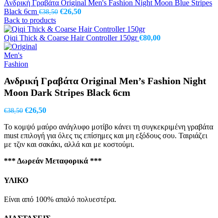
Ανδρική Γραβάτα Original Men's Fashion Night Moon Blue Stripes
Original
Η
Black 6cm
€
26,50
€
38,50
price
τρέχουσα
Back to products
was:
τιμή
€38,50.
είναι:
Qiqi Thick & Coarse Hair Controller 150gr
€
80,00
€26,50.
Ανδρική Γραβάτα Original Men’s Fashion Night
Moon Dark Stripes Black 6cm
Original
Η
€
26,50
€
38,50
price
τρέχουσα
Το κομψό μαύρο ανάγλυφο μοτίβο κάνει τη συγκεκριμένη γραβάτα
was:
τιμή
must επιλογή για όλες τις επίσημες και μη εξόδους σου. Ταιριάζει
€38,50.
είναι:
με τζιν και σακάκι, αλλά και με κοστούμι.
€26,50.
*** Δωρεάν Μεταφορικά ***
ΥΛΙΚΟ
Είναι από 100% απαλό πολυεστέρα.