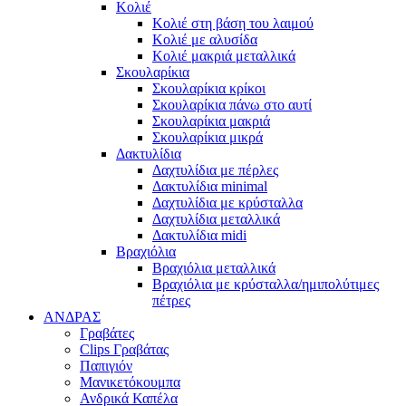
Κολιέ
Κολιέ στη βάση του λαιμού
Κολιέ με αλυσίδα
Κολιέ μακριά μεταλλικά
Σκουλαρίκια
Σκουλαρίκια κρίκοι
Σκουλαρίκια πάνω στο αυτί
Σκουλαρίκια μακριά
Σκουλαρίκια μικρά
Δακτυλίδια
Δαχτυλίδια με πέρλες
Δακτυλίδια minimal
Δαχτυλίδια με κρύσταλλα
Δαχτυλίδια μεταλλικά
Δακτυλίδια midi
Βραχιόλια
Βραχιόλια μεταλλικά
Βραχιόλια με κρύσταλλα/ημιπολύτιμες
πέτρες
ΑΝΔΡΑΣ
Γραβάτες
Clips Γραβάτας
Παπιγιόν
Μανικετόκουμπα
Ανδρικά Καπέλα