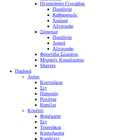
Περιποίηση Γενειάδας
Προϊόντα
Καθαρισμός
Χρώμα
Αξεσουάρ
Ξύρισμα
Προϊόντα
Αφροί
Αξεσουάρ
Φροντίδα Σώματος
Μηχανές Κουρέματος
Shavers
Παιδικά
Αγόρι
Κοστούμια
Σετ
Παπιγιόν
Ρολόγια
Καπέλα
Κορίτσι
Φορέματα
Σετ
Τσαντάκια
Κοσμήματα
Κορδέλες