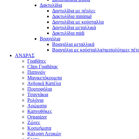
Δακτυλίδια
Δαχτυλίδια με πέρλες
Δακτυλίδια minimal
Δαχτυλίδια με κρύσταλλα
Δαχτυλίδια μεταλλικά
Δακτυλίδια midi
Βραχιόλια
Βραχιόλια μεταλλικά
Βραχιόλια με κρύσταλλα/ημιπολύτιμες πέτ
ΑΝΔΡΑΣ
Γραβάτες
Clips Γραβάτας
Παπιγιόν
Μανικετόκουμπα
Ανδρικά Καπέλα
Πορτοφόλια
Τσαντάκια
Ρολόγια
Αρώματα
Καπνοθήκες
Organizer
Ζώνες
Κοσμήματα
Κάλυψη Λευκών