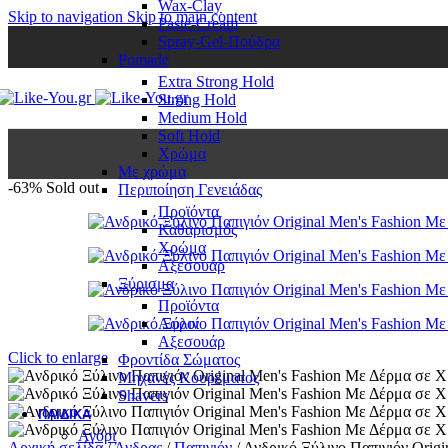
Wax-Clay
Skip to navigation
Skip to main content
Paste-Cream
Spray-Gel-Πούδρα
Pomade
Extra Strong Hold
Strong Hold
Medium Hold
Soft Hold
Χρώμα
Με χρώμα
-63%
Sold out
Περιποίηση Γενειάδας
Προϊόντα
Καθαρισμός
Χρώμα
Αξεσουάρ
Ξύρισμα
Προϊόντα
Αφροί
Αξεσουάρ
Click to enlarge
Φροντίδα Σώματος
Μηχανές Κουρέματος
Shavers
ΠΑΙΔΙΚΆ
Αγόρι
Αρχική σελίδα
/
Άνδρας
/
Παπιγιόν
/
Ανδρικό Ξύλινο Παπιγιόν Orig