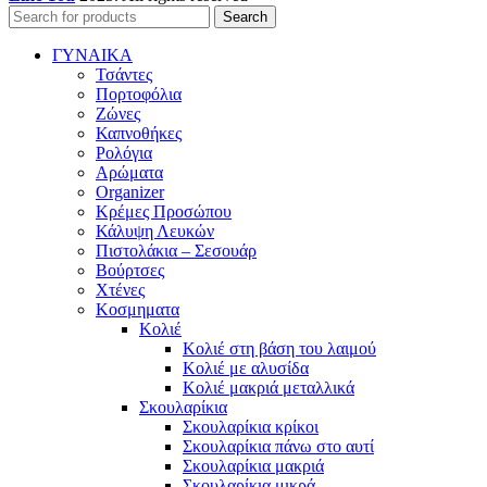
Search
ΓΥΝΑΙΚΑ
Τσάντες
Πορτοφόλια
Ζώνες
Καπνοθήκες
Ρολόγια
Αρώματα
Organizer
Κρέμες Προσώπου
Κάλυψη Λευκών
Πιστολάκια – Σεσουάρ
Βούρτσες
Χτένες
Κοσμηματα
Κολιέ
Κολιέ στη βάση του λαιμού
Κολιέ με αλυσίδα
Κολιέ μακριά μεταλλικά
Σκουλαρίκια
Σκουλαρίκια κρίκοι
Σκουλαρίκια πάνω στο αυτί
Σκουλαρίκια μακριά
Σκουλαρίκια μικρά