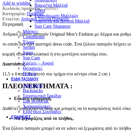
Add to wishlist
Βαμμένα Μαλλιά
Κωδικός προϊόντος:
omf043
Silver
Κατηγορία:
Παπιγιόν
Ενδυνάμωση Μαλλιών
Ετικέτα:
Ανδρικά Ξύλινα Παπιγιόν
Λαμπερά και Δυνατά Μαλλιά
Περιγραφή
Sun Care Shampoo
Μάσκες
Ανδρικό ξύλινο παπιγιόν Original Men’s Fashion με δέρμα και ρυθμιζ
Conditioner
Έλαια
το οποίο δεν έχει αυστηρό dress code. Ένα ξύλινο παπιγιόν δείχνει
Serum
Spray
κομψή νότα στο κλασικό ή στο μοντέρνο κοστούμι σου.
Sun Care
Κρέμες – Αφροί
Διαστάσεις :
Θεραπειες
Βαφείο
11,5 x 6 cm ( Το στενό του τμήμα στο κέντρο είναι 2 cm )
ΕΊΔΗ ΤΑΞΙΔΙΟΎ
ΠΛΕΟΝΕΚΤΗΜΑΤΑ :
Τσαντάκια
Backpacks
Στρατιωτικά Σακίδια
Εύκολη εφαρμογή.
Σακ Βουαγιάζ
Χαρτοφύλακες
Διαθέτει ρυθμιζόμενο strap και μπορείς να το κουμπώσεις πολύ εύκ
Ελβετικοί Σουγιάδες
ΕΤΑΙΡΕΊΕΣ
Να ξεχωρίζεις από το πλήθος.
Ένα ξύλινο παπιγιόν μπορεί να σε κάνει να ξεχωρίσεις από το πλήθο