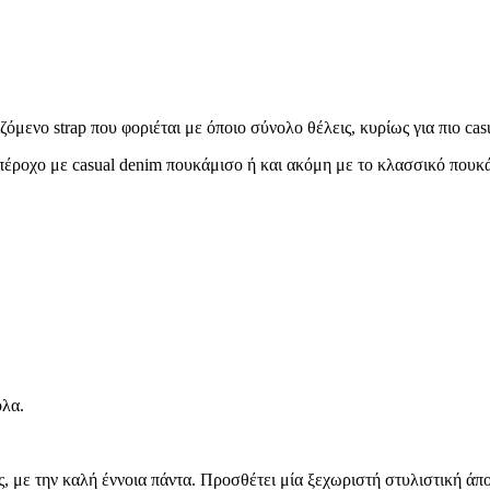
όμενο strap που φοριέται με όποιο σύνολο θέλεις, κυρίως για πιο cas
 υπέροχο με casual denim πουκάμισο ή και ακόμη με το κλασσικό πουκ
ολα.
ς, με την καλή έννοια πάντα. Προσθέτει μία ξεχωριστή στυλιστική άπ