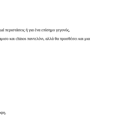
ual περιστάσεις ή για ένα επίσημο γεγονός,
άμισο και chinos παντελόνι, αλλά θα προσθέσει και μια
οψη.