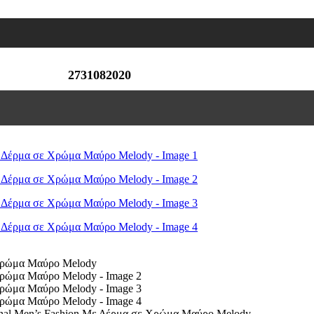
2731082020
inal Men’s Fashion Με Δέρμα σε Χρώμα Μαύρο Melody