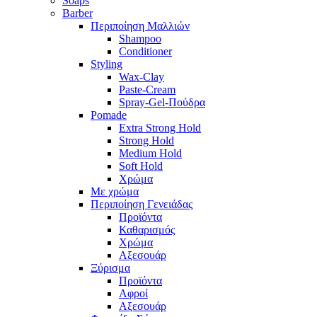
Soaps
Barber
Περιποίηση Μαλλιών
Shampoo
Conditioner
Styling
Wax-Clay
Paste-Cream
Spray-Gel-Πούδρα
Pomade
Extra Strong Hold
Strong Hold
Medium Hold
Soft Hold
Χρώμα
Με χρώμα
Περιποίηση Γενειάδας
Προϊόντα
Καθαρισμός
Χρώμα
Αξεσουάρ
Ξύρισμα
Προϊόντα
Αφροί
Αξεσουάρ