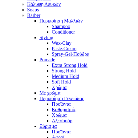
Κάλυψη Λευκών
Soaps
Barber
Περιποίηση Μαλλιών
Shampoo
Conditioner
Styling
Wax-Clay
Paste-Cream
Spray-Gel-Πούδρα
Pomade
Extra Strong Hold
Strong Hold
Medium Hold
Soft Hold
Χρώμα
Με χρώμα
Περιποίηση Γενειάδας
Προϊόντα
Καθαρισμός
Χρώμα
Αξεσουάρ
Ξύρισμα
Προϊόντα
Αφροί