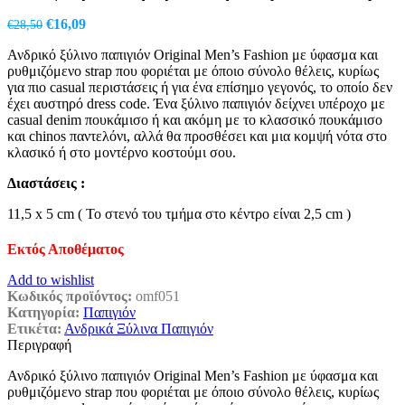
Original
Η
€
16,09
€
28,50
price
τρέχουσα
Ανδρικό ξύλινο παπιγιόν Original Men’s Fashion με ύφασμα και
was:
τιμή
ρυθμιζόμενο strap που φοριέται με όποιο σύνολο θέλεις, κυρίως
€28,50.
είναι:
για πιο casual περιστάσεις ή για ένα επίσημο γεγονός, το οποίο δεν
€16,09.
έχει αυστηρό dress code. Ένα ξύλινο παπιγιόν δείχνει υπέροχο με
casual denim πουκάμισο ή και ακόμη με το κλασσικό πουκάμισο
και chinos παντελόνι, αλλά θα προσθέσει και μια κομψή νότα στο
κλασικό ή στο μοντέρνο κοστούμι σου.
Διαστάσεις :
11,5 x 5 cm ( Το στενό του τμήμα στο κέντρο είναι 2,5 cm )
Εκτός Αποθέματος
Add to wishlist
Κωδικός προϊόντος:
omf051
Κατηγορία:
Παπιγιόν
Ετικέτα:
Ανδρικά Ξύλινα Παπιγιόν
Περιγραφή
Ανδρικό ξύλινο παπιγιόν Original Men’s Fashion με ύφασμα και
ρυθμιζόμενο strap που φοριέται με όποιο σύνολο θέλεις, κυρίως