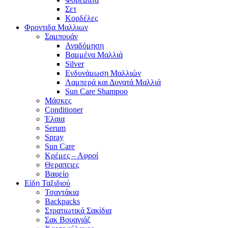
Σετ
Κορδέλες
Φροντιδα Μαλλιων
Σαμπουάν
Αναδόμηση
Βαμμένα Μαλλιά
Silver
Ενδυνάμωση Μαλλιών
Λαμπερά και Δυνατά Μαλλιά
Sun Care Shampoo
Μάσκες
Conditioner
Έλαια
Serum
Spray
Sun Care
Κρέμες – Αφροί
Θεραπειες
Βαφείο
Είδη Ταξιδιού
Τσαντάκια
Backpacks
Στρατιωτικά Σακίδια
Σακ Βουαγιάζ