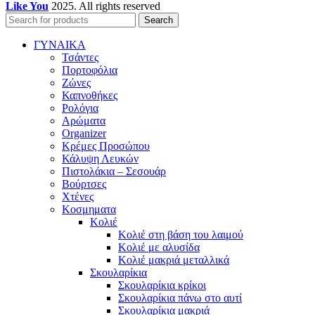
Like You
2025. All rights reserved
Search
ΓΥΝΑΙΚΑ
Τσάντες
Πορτοφόλια
Ζώνες
Καπνοθήκες
Ρολόγια
Αρώματα
Organizer
Κρέμες Προσώπου
Κάλυψη Λευκών
Πιστολάκια – Σεσουάρ
Βούρτσες
Χτένες
Κοσμηματα
Κολιέ
Κολιέ στη βάση του λαιμού
Κολιέ με αλυσίδα
Κολιέ μακριά μεταλλικά
Σκουλαρίκια
Σκουλαρίκια κρίκοι
Σκουλαρίκια πάνω στο αυτί
Σκουλαρίκια μακριά