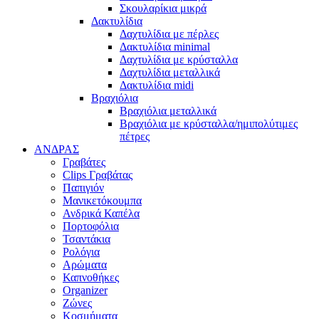
Σκουλαρίκια μικρά
Δακτυλίδια
Δαχτυλίδια με πέρλες
Δακτυλίδια minimal
Δαχτυλίδια με κρύσταλλα
Δαχτυλίδια μεταλλικά
Δακτυλίδια midi
Βραχιόλια
Βραχιόλια μεταλλικά
Βραχιόλια με κρύσταλλα/ημιπολύτιμες
πέτρες
ΑΝΔΡΑΣ
Γραβάτες
Clips Γραβάτας
Παπιγιόν
Μανικετόκουμπα
Ανδρικά Καπέλα
Πορτοφόλια
Τσαντάκια
Ρολόγια
Αρώματα
Καπνοθήκες
Organizer
Ζώνες
Κοσμήματα