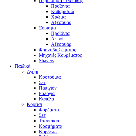
Περιποίηση Γενειάδας
Προϊόντα
Καθαρισμός
Χρώμα
Αξεσουάρ
Ξύρισμα
Προϊόντα
Αφροί
Αξεσουάρ
Φροντίδα Σώματος
Μηχανές Κουρέματος
Shavers
Παιδικά
Αγόρι
Κοστούμια
Σετ
Παπιγιόν
Ρολόγια
Καπέλα
Κορίτσι
Φορέματα
Σετ
Τσαντάκια
Κοσμήματα
Κορδέλες