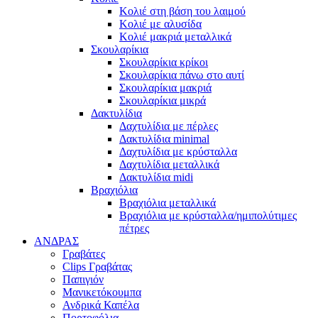
Κολιέ στη βάση του λαιμού
Κολιέ με αλυσίδα
Κολιέ μακριά μεταλλικά
Σκουλαρίκια
Σκουλαρίκια κρίκοι
Σκουλαρίκια πάνω στο αυτί
Σκουλαρίκια μακριά
Σκουλαρίκια μικρά
Δακτυλίδια
Δαχτυλίδια με πέρλες
Δακτυλίδια minimal
Δαχτυλίδια με κρύσταλλα
Δαχτυλίδια μεταλλικά
Δακτυλίδια midi
Βραχιόλια
Βραχιόλια μεταλλικά
Βραχιόλια με κρύσταλλα/ημιπολύτιμες
πέτρες
ΑΝΔΡΑΣ
Γραβάτες
Clips Γραβάτας
Παπιγιόν
Μανικετόκουμπα
Ανδρικά Καπέλα
Πορτοφόλια