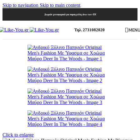
Skip to navigation
Skip to main content
Δωρεάν μεταφορικά για παραγγελίες άνω των 45€
MEN
Τηλ. 2731082020
Click to enlarge