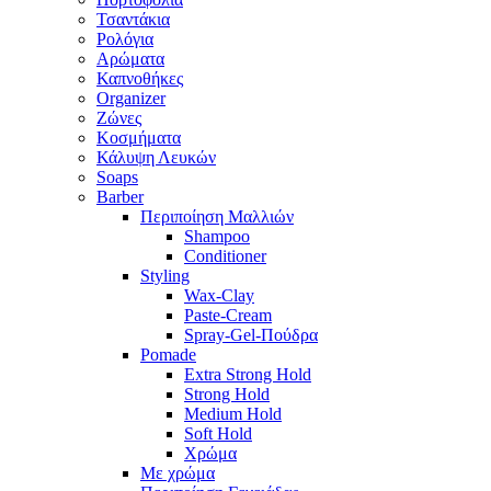
Τσαντάκια
Ρολόγια
Αρώματα
Καπνοθήκες
Organizer
Ζώνες
Κοσμήματα
Κάλυψη Λευκών
Soaps
Barber
Περιποίηση Μαλλιών
Shampoo
Conditioner
Styling
Wax-Clay
Paste-Cream
Spray-Gel-Πούδρα
Pomade
Extra Strong Hold
Strong Hold
Medium Hold
Soft Hold
Χρώμα
Με χρώμα