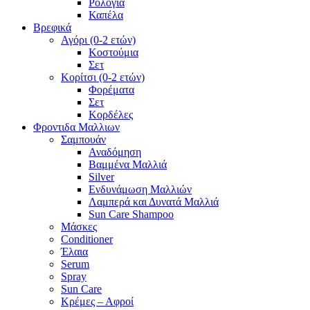
Ρολόγια
Καπέλα
Βρεφικά
Αγόρι (0-2 ετών)
Κοστούμια
Σετ
Κορίτσι (0-2 ετών)
Φορέματα
Σετ
Κορδέλες
Φροντιδα Μαλλιων
Σαμπουάν
Αναδόμηση
Βαμμένα Μαλλιά
Silver
Ενδυνάμωση Μαλλιών
Λαμπερά και Δυνατά Μαλλιά
Sun Care Shampoo
Μάσκες
Conditioner
Έλαια
Serum
Spray
Sun Care
Κρέμες – Αφροί