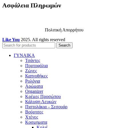
Ασφάλεια Πληρωμών
Πολιτική Απορρήτου
Like You
2025. All rights reserved
Search
ΓΥΝΑΙΚΑ
Τσάντες
Πορτοφόλια
Ζώνες
Καπνοθήκες
Ρολόγια
Αρώματα
Organizer
Κρέμες Προσώπου
Κάλυψη Λευκών
Πιστολάκια – Σεσουάρ
Βούρτσες
Χτένες
Κοσμηματα
Κολιέ