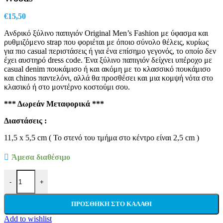
€
15,50
Ανδρικό ξύλινο παπιγιόν Original Men’s Fashion με ύφασμα και
ρυθμιζόμενο strap που φοριέται με όποιο σύνολο θέλεις, κυρίως
για πιο casual περιστάσεις ή για ένα επίσημο γεγονός, το οποίο δεν
έχει αυστηρό dress code. Ένα ξύλινο παπιγιόν δείχνει υπέροχο με
casual denim πουκάμισο ή και ακόμη με το κλασσικό πουκάμισο
και chinos παντελόνι, αλλά θα προσθέσει και μια κομψή νότα στο
κλασικό ή στο μοντέρνο κοστούμι σου.
*** Δωρεάν Μεταφορικά ***
Διαστάσεις :
11,5 x 5,5 cm ( Το στενό του τμήμα στο κέντρο είναι 2,5 cm )
Άμεσα διαθέσιμο
Ανδρικό Ξύλινο Παπιγιόν Original Men's Fashion Με Ύφασμα σε 
-
+
ΠΡΟΣΘΉΚΗ ΣΤΟ ΚΑΛΆΘΙ
Add to wishlist