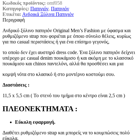
Κωδικός προϊόντος:
omf058
Κατηγορίες:
Παπιγιόν
,
Παπιγιόν
Ετικέτα:
Ανδρικά Ξύλινα Παπιγιόν
Περιγραφή
Ανδρικό ξύλινο παπιγιόν Original Men’s Fashion με ύφασμα και
ρυθμιζόμενο strap που φοριέται με όποιο σύνολο θέλεις, κυρίως
για πιο casual περιστάσεις ή για ένα επίσημο γεγονός,
το οποίο δεν έχει αυστηρό dress code. Ένα ξύλινο παπιγιόν δείχνει
υπέροχο με casual denim πουκάμισο ή και ακόμη με το κλασσικό
πουκάμισο και chinos παντελόνι, αλλά θα προσθέσει και μια
κομψή νότα στο κλασικό ή στο μοντέρνο κοστούμι σου.
Διαστάσεις :
11,5 x 5,5 cm ( Το στενό του τμήμα στο κέντρο είναι 2,5 cm )
ΠΛΕΟΝΕΚΤΗΜΑΤΑ :
Εύκολη εφαρμογή.
Διαθέτει ρυθμιζόμενο strap και μπορείς να το κουμπώσεις πολύ
εύκολα.