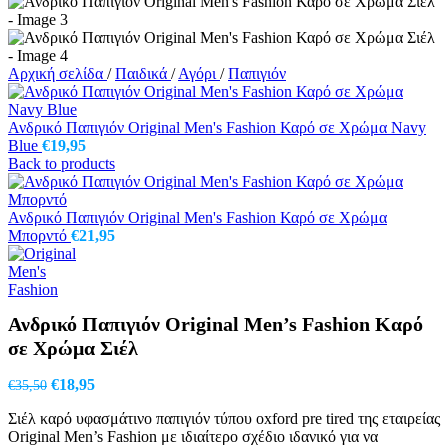
Αρχική σελίδα
/
Παιδικά
/
Αγόρι
/
Παπιγιόν
Ανδρικό Παπιγιόν Original Men's Fashion Καρό σε Χρώμα Navy
Blue
€
19,95
Back to products
Ανδρικό Παπιγιόν Original Men's Fashion Καρό σε Χρώμα
Μπορντό
€
21,95
Ανδρικό Παπιγιόν Original Men’s Fashion Καρό
σε Χρώμα Σιέλ
Original
Η
€
18,95
€
35,50
price
τρέχουσα
Σιέλ καρό υφασμάτινο παπιγιόν τύπου oxford pre tired της εταιρείας
was:
τιμή
Original Men’s Fashion με ιδιαίτερο σχέδιο ιδανικό για να
€35,50.
είναι: