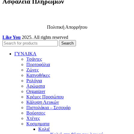
Ασφάλεια Πληρωμών
Πολιτική Απορρήτου
Like You
2025. All rights reserved
Search
ΓΥΝΑΙΚΑ
Τσάντες
Πορτοφόλια
Ζώνες
Καπνοθήκες
Ρολόγια
Αρώματα
Organizer
Κρέμες Προσώπου
Κάλυψη Λευκών
Πιστολάκια – Σεσουάρ
Βούρτσες
Χτένες
Κοσμηματα
Κολιέ