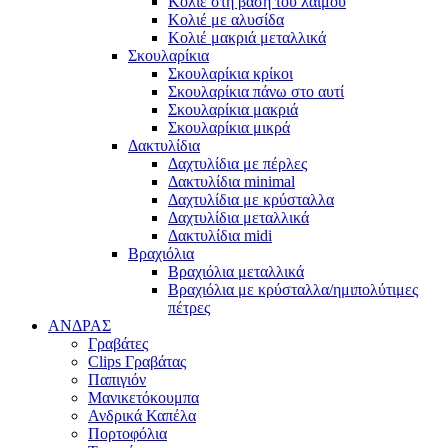
Κολιέ στη βάση του λαιμού
Κολιέ με αλυσίδα
Κολιέ μακριά μεταλλικά
Σκουλαρίκια
Σκουλαρίκια κρίκοι
Σκουλαρίκια πάνω στο αυτί
Σκουλαρίκια μακριά
Σκουλαρίκια μικρά
Δακτυλίδια
Δαχτυλίδια με πέρλες
Δακτυλίδια minimal
Δαχτυλίδια με κρύσταλλα
Δαχτυλίδια μεταλλικά
Δακτυλίδια midi
Βραχιόλια
Βραχιόλια μεταλλικά
Βραχιόλια με κρύσταλλα/ημιπολύτιμες
πέτρες
ΑΝΔΡΑΣ
Γραβάτες
Clips Γραβάτας
Παπιγιόν
Μανικετόκουμπα
Ανδρικά Καπέλα
Πορτοφόλια