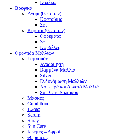
Καπέλα
Βρεφικά
Αγόρι (0-2 ετών)
Κοστούμια
Σετ
Κορίτσι (0-2 ετών)
Φορέματα
Σετ
Κορδέλες
Φροντιδα Μαλλιων
Σαμπουάν
Αναδόμηση
Βαμμένα Μαλλιά
Silver
Ενδυνάμωση Μαλλιών
Λαμπερά και Δυνατά Μαλλιά
Sun Care Shampoo
Μάσκες
Conditioner
Έλαια
Serum
Spray
Sun Care
Κρέμες – Αφροί
Θεραπειες