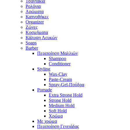
Τσαντάκια
Ρολόγια
Αρώματα
Καπνοθήκες
Organizer
Ζώνες
Κοσμήματα
Κάλυψη Λευκών
Soaps
Barber
Περιποίηση Μαλλιών
Shampoo
Conditioner
Styling
Wax-Clay
Paste-Cream
Spray-Gel-Πούδρα
Pomade
Extra Strong Hold
Strong Hold
Medium Hold
Soft Hold
Χρώμα
Με χρώμα
Περιποίηση Γενειάδας