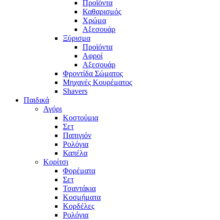
Προϊόντα
Καθαρισμός
Χρώμα
Αξεσουάρ
Ξύρισμα
Προϊόντα
Αφροί
Αξεσουάρ
Φροντίδα Σώματος
Μηχανές Κουρέματος
Shavers
Παιδικά
Αγόρι
Κοστούμια
Σετ
Παπιγιόν
Ρολόγια
Καπέλα
Κορίτσι
Φορέματα
Σετ
Τσαντάκια
Κοσμήματα
Κορδέλες
Ρολόγια