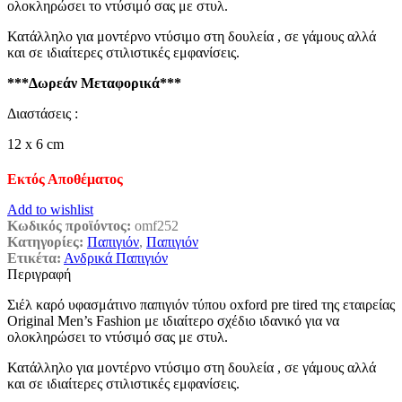
ολοκληρώσει το ντύσιμό σας με στυλ.
€18,95.
Κατάλληλο για μοντέρνο ντύσιμο στη δουλεία , σε γάμους αλλά
και σε ιδιαίτερες στιλιστικές εμφανίσεις.
***Δωρεάν Μεταφορικά***
Διαστάσεις :
12 x 6 cm
Εκτός Αποθέματος
Add to wishlist
Κωδικός προϊόντος:
omf252
Κατηγορίες:
Παπιγιόν
,
Παπιγιόν
Ετικέτα:
Ανδρικά Παπιγιόν
Περιγραφή
Σιέλ καρό υφασμάτινο παπιγιόν τύπου oxford pre tired της εταιρείας
Original Men’s Fashion με ιδιαίτερο σχέδιο ιδανικό για να
ολοκληρώσει το ντύσιμό σας με στυλ.
Κατάλληλο για μοντέρνο ντύσιμο στη δουλεία , σε γάμους αλλά
και σε ιδιαίτερες στιλιστικές εμφανίσεις.