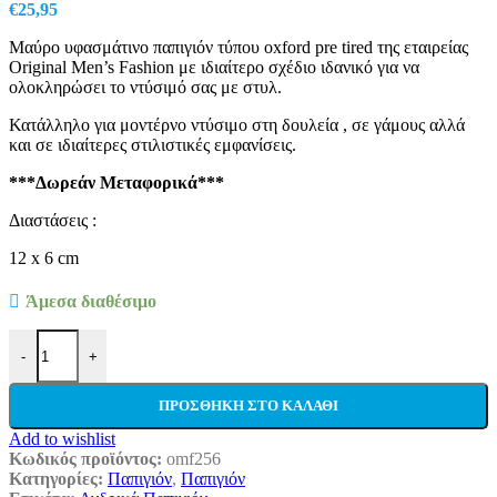
€
25,95
Μαύρο υφασμάτινο παπιγιόν τύπου oxford pre tired της εταιρείας
Original Men’s Fashion με ιδιαίτερο σχέδιο ιδανικό για να
ολοκληρώσει το ντύσιμό σας με στυλ.
Κατάλληλο για μοντέρνο ντύσιμο στη δουλεία , σε γάμους αλλά
και σε ιδιαίτερες στιλιστικές εμφανίσεις.
***Δωρεάν Μεταφορικά***
Διαστάσεις :
12 x 6 cm
Άμεσα διαθέσιμο
Ανδρικό Παπιγιόν Original Men's Fashion Black Stripes σε Χρώμα 
-
+
ΠΡΟΣΘΉΚΗ ΣΤΟ ΚΑΛΆΘΙ
Add to wishlist
Κωδικός προϊόντος:
omf256
Κατηγορίες:
Παπιγιόν
,
Παπιγιόν