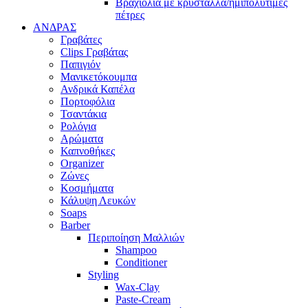
Βραχιόλια με κρύσταλλα/ημιπολύτιμες
πέτρες
ΑΝΔΡΑΣ
Γραβάτες
Clips Γραβάτας
Παπιγιόν
Μανικετόκουμπα
Ανδρικά Καπέλα
Πορτοφόλια
Τσαντάκια
Ρολόγια
Αρώματα
Καπνοθήκες
Organizer
Ζώνες
Κοσμήματα
Κάλυψη Λευκών
Soaps
Barber
Περιποίηση Μαλλιών
Shampoo
Conditioner
Styling
Wax-Clay
Paste-Cream