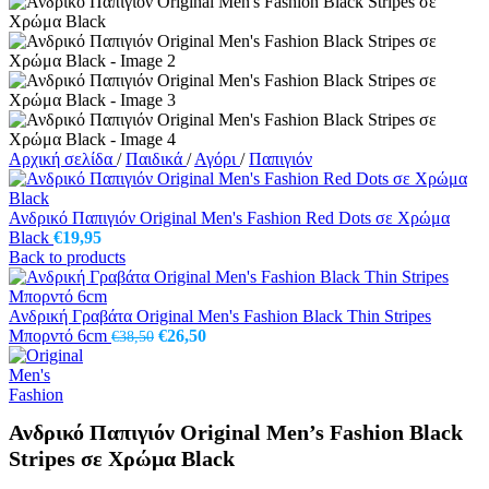
Αρχική σελίδα
/
Παιδικά
/
Αγόρι
/
Παπιγιόν
Ανδρικό Παπιγιόν Original Men's Fashion Red Dots σε Χρώμα
Black
€
19,95
Back to products
Ανδρική Γραβάτα Original Men's Fashion Black Thin Stripes
Original
Η
Μπορντό 6cm
€
26,50
€
38,50
price
τρέχουσα
was:
τιμή
€38,50.
είναι:
€26,50.
Ανδρικό Παπιγιόν Original Men’s Fashion Black
Stripes σε Χρώμα Black