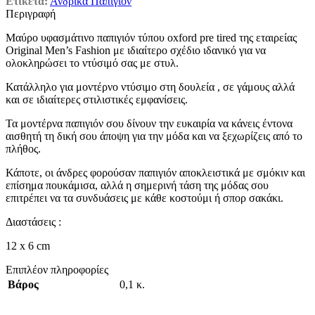
Ετικέτα:
Ανδρικά Παπιγιόν
Περιγραφή
Μαύρο υφασμάτινο παπιγιόν τύπου oxford pre tired της εταιρείας
Original Men’s Fashion με ιδιαίτερο σχέδιο ιδανικό για να
ολοκληρώσει το ντύσιμό σας με στυλ.
Κατάλληλο για μοντέρνο ντύσιμο στη δουλεία , σε γάμους αλλά
και σε ιδιαίτερες στιλιστικές εμφανίσεις.
Τα μοντέρνα παπιγιόν σου δίνουν την ευκαιρία να κάνεις έντονα
αισθητή τη δική σου άποψη για την μόδα και να ξεχωρίζεις από το
πλήθος.
Κάποτε, οι άνδρες φορούσαν παπιγιόν αποκλειστικά με σμόκιν και
επίσημα πουκάμισα, αλλά η σημερινή τάση της μόδας σου
επιτρέπει να τα συνδυάσεις με κάθε κοστούμι ή σπορ σακάκι.
Διαστάσεις :
12 x 6 cm
Επιπλέον πληροφορίες
Βάρος
0,1 κ.