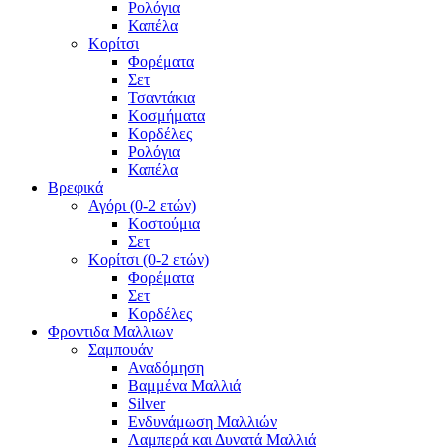
Ρολόγια
Καπέλα
Κορίτσι
Φορέματα
Σετ
Τσαντάκια
Κοσμήματα
Κορδέλες
Ρολόγια
Καπέλα
Βρεφικά
Αγόρι (0-2 ετών)
Κοστούμια
Σετ
Κορίτσι (0-2 ετών)
Φορέματα
Σετ
Κορδέλες
Φροντιδα Μαλλιων
Σαμπουάν
Αναδόμηση
Βαμμένα Μαλλιά
Silver
Ενδυνάμωση Μαλλιών
Λαμπερά και Δυνατά Μαλλιά