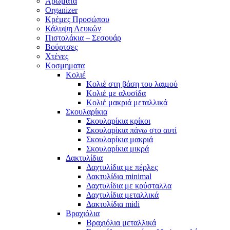
Αρώματα
Organizer
Κρέμες Προσώπου
Κάλυψη Λευκών
Πιστολάκια – Σεσουάρ
Βούρτσες
Χτένες
Κοσμηματα
Κολιέ
Κολιέ στη βάση του λαιμού
Κολιέ με αλυσίδα
Κολιέ μακριά μεταλλικά
Σκουλαρίκια
Σκουλαρίκια κρίκοι
Σκουλαρίκια πάνω στο αυτί
Σκουλαρίκια μακριά
Σκουλαρίκια μικρά
Δακτυλίδια
Δαχτυλίδια με πέρλες
Δακτυλίδια minimal
Δαχτυλίδια με κρύσταλλα
Δαχτυλίδια μεταλλικά
Δακτυλίδια midi
Βραχιόλια
Βραχιόλια μεταλλικά