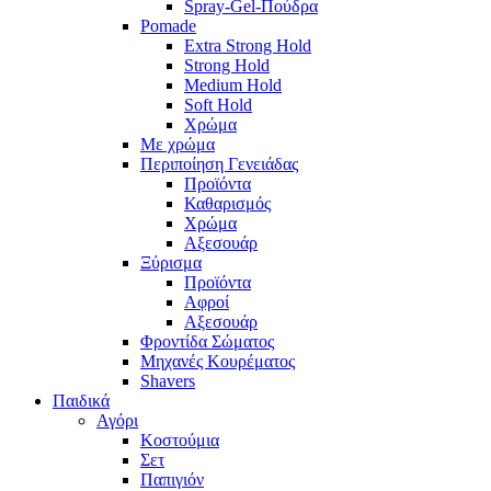
Spray-Gel-Πούδρα
Pomade
Extra Strong Hold
Strong Hold
Medium Hold
Soft Hold
Χρώμα
Με χρώμα
Περιποίηση Γενειάδας
Προϊόντα
Καθαρισμός
Χρώμα
Αξεσουάρ
Ξύρισμα
Προϊόντα
Αφροί
Αξεσουάρ
Φροντίδα Σώματος
Μηχανές Κουρέματος
Shavers
Παιδικά
Αγόρι
Κοστούμια
Σετ
Παπιγιόν