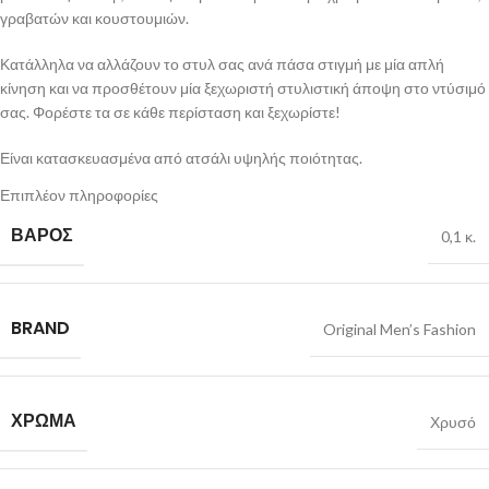
γραβατών και κουστουμιών.
Κατάλληλα να αλλάζουν το στυλ σας ανά πάσα στιγμή με μία απλή
κίνηση και να προσθέτουν μία ξεχωριστή στυλιστική άποψη στο ντύσιμό
σας. Φορέστε τα σε κάθε περίσταση και ξεχωρίστε!
Είναι κατασκευασμένα από ατσάλι υψηλής ποιότητας.
Επιπλέον πληροφορίες
Είναι αναλλοίωτα από το χρόνο όσον αφορά το χρώμα τους, δεν
προκαλούν ερεθισμούς και δεν οξυδώνονται.
ΒΆΡΟΣ
0,1 κ.
Διαστάσεις :
6,0 x 0,5cm
BRAND
Original Men’s Fashion
ΧΡΏΜΑ
Χρυσό