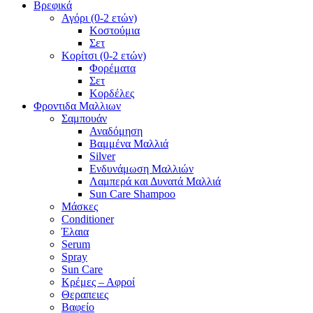
Βρεφικά
Αγόρι (0-2 ετών)
Κοστούμια
Σετ
Κορίτσι (0-2 ετών)
Φορέματα
Σετ
Κορδέλες
Φροντιδα Μαλλιων
Σαμπουάν
Αναδόμηση
Βαμμένα Μαλλιά
Silver
Ενδυνάμωση Μαλλιών
Λαμπερά και Δυνατά Μαλλιά
Sun Care Shampoo
Μάσκες
Conditioner
Έλαια
Serum
Spray
Sun Care
Κρέμες – Αφροί
Θεραπειες
Βαφείο