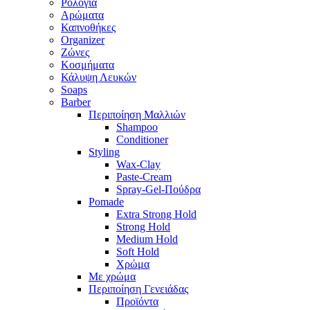
Ρολόγια
Αρώματα
Καπνοθήκες
Organizer
Ζώνες
Κοσμήματα
Κάλυψη Λευκών
Soaps
Barber
Περιποίηση Μαλλιών
Shampoo
Conditioner
Styling
Wax-Clay
Paste-Cream
Spray-Gel-Πούδρα
Pomade
Extra Strong Hold
Strong Hold
Medium Hold
Soft Hold
Χρώμα
Με χρώμα
Περιποίηση Γενειάδας
Προϊόντα