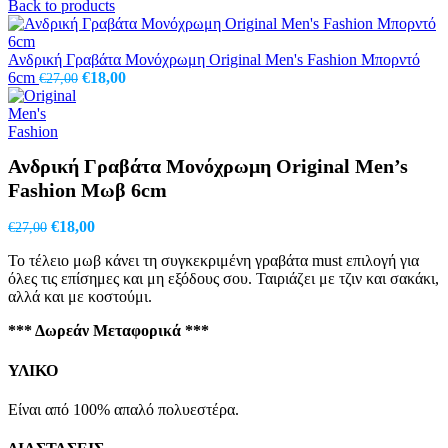
price
τρέχουσα
Back to products
was:
τιμή
€27,00.
είναι:
€18,00.
Ανδρική Γραβάτα Μονόχρωμη Original Men's Fashion Μπορντό
Original
Η
6cm
€
18,00
€
27,00
price
τρέχουσα
was:
τιμή
€27,00.
είναι:
€18,00.
Ανδρική Γραβάτα Μονόχρωμη Original Men’s
Fashion Μωβ 6cm
Original
Η
€
18,00
€
27,00
price
τρέχουσα
To τέλειo μωβ κάνει τη συγκεκριμένη γραβάτα must επιλογή για
was:
τιμή
όλες τις επίσημες και μη εξόδους σου. Ταιριάζει με τζιν και σακάκι,
€27,00.
είναι:
αλλά και με κοστούμι.
€18,00.
*** Δωρεάν Μεταφορικά ***
ΥΛΙΚΟ
Είναι από 100% απαλό πολυεστέρα.