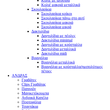
Κολιέ με αλυσίδα
Κολιέ μακριά μεταλλικά
Σκουλαρίκια
Σκουλαρίκια κρίκοι
Σκουλαρίκια πάνω στο αυτί
Σκουλαρίκια μακριά
Σκουλαρίκια μικρά
Δακτυλίδια
Δαχτυλίδια με πέρλες
Δακτυλίδια minimal
Δαχτυλίδια με κρύσταλλα
Δαχτυλίδια μεταλλικά
Δακτυλίδια midi
Βραχιόλια
Βραχιόλια μεταλλικά
Βραχιόλια με κρύσταλλα/ημιπολύτιμες
πέτρες
ΑΝΔΡΑΣ
Γραβάτες
Clips Γραβάτας
Παπιγιόν
Μανικετόκουμπα
Ανδρικά Καπέλα
Πορτοφόλια
Τσαντάκια