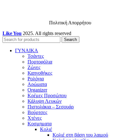
Πολιτική Απορρήτου
Like You
2025. All rights reserved
Search
ΓΥΝΑΙΚΑ
Τσάντες
Πορτοφόλια
Ζώνες
Καπνοθήκες
Ρολόγια
Αρώματα
Organizer
Κρέμες Προσώπου
Κάλυψη Λευκών
Πιστολάκια – Σεσουάρ
Βούρτσες
Χτένες
Κοσμηματα
Κολιέ
Κολιέ στη βάση του λαιμού