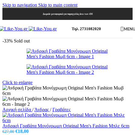
Skip to navigation
Skip to main content
Δωρεάν μεταφορικά για παραγγελίες άνω των 45€
MEN
Τηλ. 2731082020
-33%
Sold out
Click to enlarge
Αρχική σελίδα
/
Άνδρας
/
Γραβάτες
Ανδρική Γραβάτα Μονόχρωμη Original Men's Fashion Μπλε 6cm
Original
Η
€
18,00
€
27,00