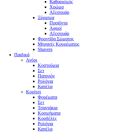
Καθαρισμός
Χρώμα
Αξεσουάρ
Ξύρισμα
Προϊόντα
Αφροί
Αξεσουάρ
Φροντίδα Σώματος
Μηχανές Κουρέματος
Shavers
Παιδικά
Αγόρι
Κοστούμια
Σετ
Παπιγιόν
Ρολόγια
Καπέλα
Κορίτσι
Φορέματα
Σετ
Τσαντάκια
Κοσμήματα
Κορδέλες
Ρολόγια
Καπέλα