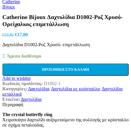
was:
τιμή
€32,90.
είναι:
€21,00.
Catherine Bijoux Δαχτυλίδια D1002-Ροζ Χρυσό-
Ορείχαλκος επιμετάλλωση
Original
Η
€
17,00
€
23,92
price
τρέχουσα
Δαχτυλίδια D1002-Ροζ Χρυσό- επιμετάλλωση
was:
τιμή
€23,92.
είναι:
€17,00.
Άμεσα διαθέσιμο
ΠΡΟΣΘΉΚΗ ΣΤΟ ΚΑΛΆΘΙ
Add to wishlist
Κωδικός προϊόντος:
D1002-1
Κατηγορίες:
Δακτυλίδια
,
Δαχτυλίδια με κρύσταλλα
,
Δαχτυλίδια
μεταλλικά
Ετικέτα:
Δαχτυλίδια
Περιγραφή
The crystal butterfly ring
Χειροποίητο δαχτυλίδι αυξομειούμενο της συλλογής με κρύσταλλο
σε σχήμα πεταλούδας.