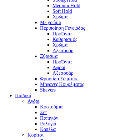
Medium Hold
Soft Hold
Χρώμα
Με χρώμα
Περιποίηση Γενειάδας
Προϊόντα
Καθαρισμός
Χρώμα
Αξεσουάρ
Ξύρισμα
Προϊόντα
Αφροί
Αξεσουάρ
Φροντίδα Σώματος
Μηχανές Κουρέματος
Shavers
Παιδικά
Αγόρι
Κοστούμια
Σετ
Παπιγιόν
Ρολόγια
Καπέλα
Κορίτσι