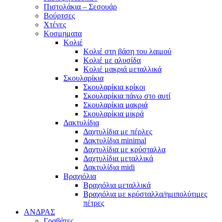
Πιστολάκια – Σεσουάρ
Βούρτσες
Χτένες
Κοσμηματα
Κολιέ
Κολιέ στη βάση του λαιμού
Κολιέ με αλυσίδα
Κολιέ μακριά μεταλλικά
Σκουλαρίκια
Σκουλαρίκια κρίκοι
Σκουλαρίκια πάνω στο αυτί
Σκουλαρίκια μακριά
Σκουλαρίκια μικρά
Δακτυλίδια
Δαχτυλίδια με πέρλες
Δακτυλίδια minimal
Δαχτυλίδια με κρύσταλλα
Δαχτυλίδια μεταλλικά
Δακτυλίδια midi
Βραχιόλια
Βραχιόλια μεταλλικά
Βραχιόλια με κρύσταλλα/ημιπολύτιμες
πέτρες
ΑΝΔΡΑΣ
Γραβάτες