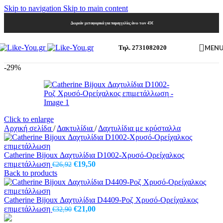
Skip to navigation
Skip to main content
Δωρεάν μεταφορικά για παραγγελίες άνω των 45€
MEN
Τηλ. 2731082020
-29%
Click to enlarge
Αρχική σελίδα
/
Δακτυλίδια
/
Δαχτυλίδια με κρύσταλλα
Catherine Bijoux Δαχτυλίδια D1002-Χρυσό-Ορείχαλκος
Original
Η
επιμετάλλωση
€
19,50
€
26,92
price
τρέχουσα
Back to products
was:
τιμή
€26,92.
είναι:
€19,50.
Catherine Bijoux Δαχτυλίδια D4409-Ροζ Χρυσό-Ορείχαλκος
Original
Η
επιμετάλλωση
€
21,00
€
32,90
price
τρέχουσα