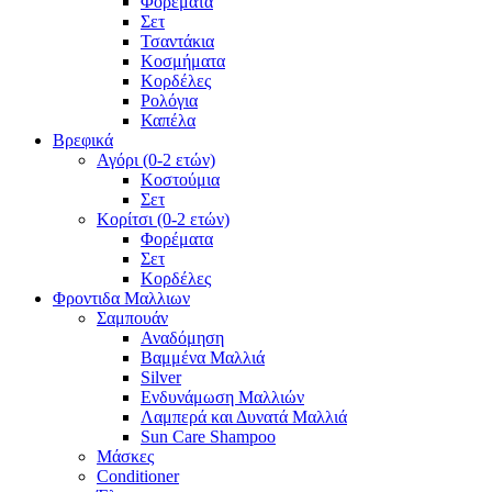
Φορέματα
Σετ
Τσαντάκια
Κοσμήματα
Κορδέλες
Ρολόγια
Καπέλα
Βρεφικά
Αγόρι (0-2 ετών)
Κοστούμια
Σετ
Κορίτσι (0-2 ετών)
Φορέματα
Σετ
Κορδέλες
Φροντιδα Μαλλιων
Σαμπουάν
Αναδόμηση
Βαμμένα Μαλλιά
Silver
Ενδυνάμωση Μαλλιών
Λαμπερά και Δυνατά Μαλλιά
Sun Care Shampoo
Μάσκες
Conditioner