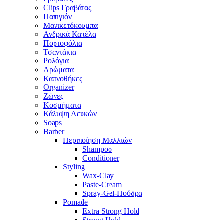
Clips Γραβάτας
Παπιγιόν
Μανικετόκουμπα
Ανδρικά Καπέλα
Πορτοφόλια
Τσαντάκια
Ρολόγια
Αρώματα
Καπνοθήκες
Organizer
Ζώνες
Κοσμήματα
Κάλυψη Λευκών
Soaps
Barber
Περιποίηση Μαλλιών
Shampoo
Conditioner
Styling
Wax-Clay
Paste-Cream
Spray-Gel-Πούδρα
Pomade
Extra Strong Hold
Strong Hold