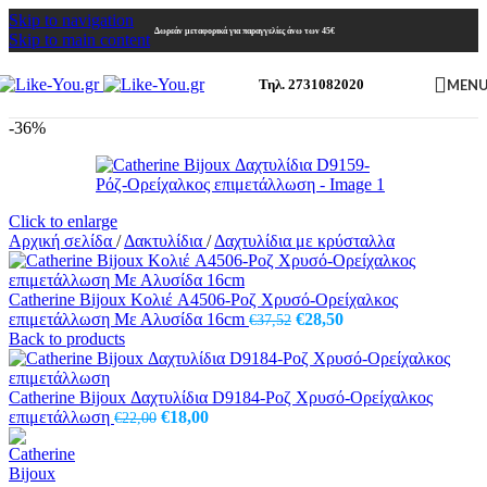
Skip to navigation
Δωρεάν μεταφορικά για παραγγελίες άνω των 45€
Skip to main content
MEN
Τηλ. 2731082020
-36%
Click to enlarge
Αρχική σελίδα
/
Δακτυλίδια
/
Δαχτυλίδια με κρύσταλλα
Catherine Bijoux Κολιέ A4506-Ροζ Χρυσό-Ορείχαλκος
Original
Η
επιμετάλλωση Με Αλυσίδα 16cm
€
28,50
€
37,52
price
τρέχουσα
Back to products
was:
τιμή
€37,52.
είναι:
€28,50.
Catherine Bijoux Δαχτυλίδια D9184-Ροζ Χρυσό-Ορείχαλκος
Original
Η
επιμετάλλωση
€
18,00
€
22,00
price
τρέχουσα
was:
τιμή
€22,00.
είναι: