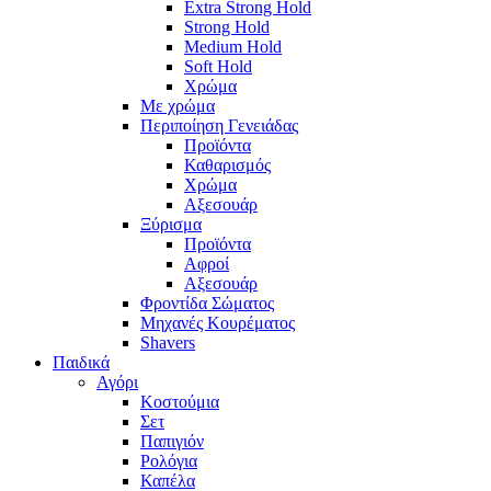
Extra Strong Hold
Strong Hold
Medium Hold
Soft Hold
Χρώμα
Με χρώμα
Περιποίηση Γενειάδας
Προϊόντα
Καθαρισμός
Χρώμα
Αξεσουάρ
Ξύρισμα
Προϊόντα
Αφροί
Αξεσουάρ
Φροντίδα Σώματος
Μηχανές Κουρέματος
Shavers
Παιδικά
Αγόρι
Κοστούμια
Σετ
Παπιγιόν
Ρολόγια
Καπέλα