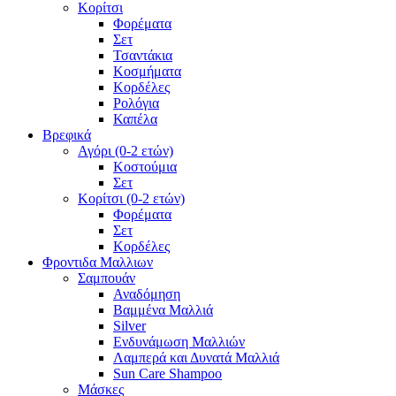
Κορίτσι
Φορέματα
Σετ
Τσαντάκια
Κοσμήματα
Κορδέλες
Ρολόγια
Καπέλα
Βρεφικά
Αγόρι (0-2 ετών)
Κοστούμια
Σετ
Κορίτσι (0-2 ετών)
Φορέματα
Σετ
Κορδέλες
Φροντιδα Μαλλιων
Σαμπουάν
Αναδόμηση
Βαμμένα Μαλλιά
Silver
Ενδυνάμωση Μαλλιών
Λαμπερά και Δυνατά Μαλλιά
Sun Care Shampoo
Μάσκες