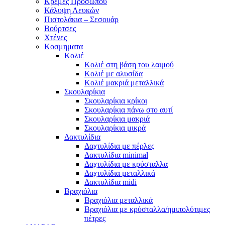
Κρέμες Προσώπου
Κάλυψη Λευκών
Πιστολάκια – Σεσουάρ
Βούρτσες
Χτένες
Κοσμηματα
Κολιέ
Κολιέ στη βάση του λαιμού
Κολιέ με αλυσίδα
Κολιέ μακριά μεταλλικά
Σκουλαρίκια
Σκουλαρίκια κρίκοι
Σκουλαρίκια πάνω στο αυτί
Σκουλαρίκια μακριά
Σκουλαρίκια μικρά
Δακτυλίδια
Δαχτυλίδια με πέρλες
Δακτυλίδια minimal
Δαχτυλίδια με κρύσταλλα
Δαχτυλίδια μεταλλικά
Δακτυλίδια midi
Βραχιόλια
Βραχιόλια μεταλλικά
Βραχιόλια με κρύσταλλα/ημιπολύτιμες
πέτρες