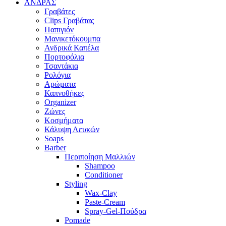
ΑΝΔΡΑΣ
Γραβάτες
Clips Γραβάτας
Παπιγιόν
Μανικετόκουμπα
Ανδρικά Καπέλα
Πορτοφόλια
Τσαντάκια
Ρολόγια
Αρώματα
Καπνοθήκες
Organizer
Ζώνες
Κοσμήματα
Κάλυψη Λευκών
Soaps
Barber
Περιποίηση Μαλλιών
Shampoo
Conditioner
Styling
Wax-Clay
Paste-Cream
Spray-Gel-Πούδρα
Pomade