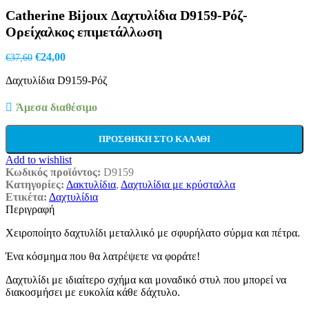
€18,00.
Catherine Bijoux Δαχτυλίδια D9159-Ρόζ-
Ορείχαλκος επιμετάλλωση
Original
Η
€
24,00
€
37,60
price
τρέχουσα
Δαχτυλίδια D9159-Ρόζ
was:
τιμή
€37,60.
είναι:
€24,00.
Άμεσα διαθέσιμο
ΠΡΟΣΘΉΚΗ ΣΤΟ ΚΑΛΆΘΙ
Add to wishlist
Κωδικός προϊόντος:
D9159
Κατηγορίες:
Δακτυλίδια
,
Δαχτυλίδια με κρύσταλλα
Ετικέτα:
Δαχτυλίδια
Περιγραφή
Χειροποίητο δαχτυλίδι μεταλλικό με σφυρήλατο σύρμα και πέτρα.
Ένα κόσμημα που θα λατρέψετε να φοράτε!
Δαχτυλίδι με ιδιαίτερο σχήμα και μοναδικό στυλ που μπορεί να
διακοσμήσει με ευκολία κάθε δάχτυλο.