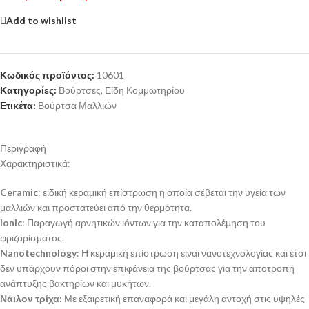
Add to wishlist
Κωδικός προϊόντος:
10601
Κατηγορίες:
Βούρτσες
,
Είδη Κομμωτηρίου
Ετικέτα:
Βούρτσα Μαλλιών
Περιγραφή
Χαρακτηριστικά:
Ceramic
: ειδική κεραμική επίστρωση η οποία σέβεται την υγεία των
μαλλιών και προστατεύει από την θερμότητα.
Ionic
: Παραγωγή αρνητικών ιόντων για την καταπολέμηση του
φριζαρίσματος.
Nanotechnology
: Η κεραμική επίστρωση είναι νανοτεχνολογίας και έτσι
δεν υπάρχουν πόροι στην επιφάνεια της βούρτσας για την αποτροπή
ανάπτυξης βακτηρίων και μυκήτων.
Νάιλον τρίχα
: Με εξαιρετική επαναφορά και μεγάλη αντοχή στις υψηλές