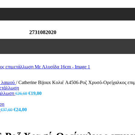
2731082020
υ λαιμού
/
Catherine Bijoux Κολιέ A4506-Ροζ Χρυσό-Ορείχαλκος επ
Original
Η
τάλλωση
€
19,00
€
26,60
price
τρέχουσα
was:
τιμή
Original
Η
€26,60.
είναι:
η
€
24,00
€
37,60
price
τρέχουσα
€19,00.
was:
τιμή
€37,60.
είναι:
€24,00.