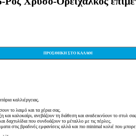
06-Ροζ Χρυσό-Ορείχαλκος επι
ΠΡΟΣΘΉΚΗ ΣΤΟ ΚΑΛΆΘΙ
τάρια καλλιέργειας.
ουν το λαιμό και τα χέρια σας.
ιξη και καλοκαίρι, ανεβάζουν τη διάθεση και αναδεικνύουν το στυλ σας
και δαχτυλίδια που συνδυάζουν το μέταλλο με τις πέρλες.
τα στις βραδινές εμφανίσεις αλλά και πιο minimal κολιέ που μπορείτ