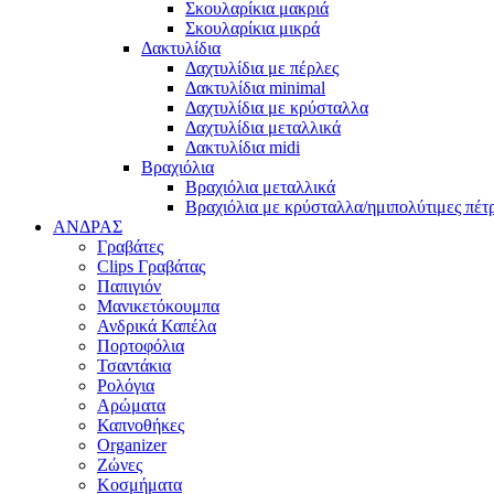
Σκουλαρίκια μακριά
Σκουλαρίκια μικρά
Δακτυλίδια
Δαχτυλίδια με πέρλες
Δακτυλίδια minimal
Δαχτυλίδια με κρύσταλλα
Δαχτυλίδια μεταλλικά
Δακτυλίδια midi
Βραχιόλια
Βραχιόλια μεταλλικά
Βραχιόλια με κρύσταλλα/ημιπολύτιμες πέτ
ΑΝΔΡΑΣ
Γραβάτες
Clips Γραβάτας
Παπιγιόν
Μανικετόκουμπα
Ανδρικά Καπέλα
Πορτοφόλια
Τσαντάκια
Ρολόγια
Αρώματα
Καπνοθήκες
Organizer
Ζώνες
Κοσμήματα