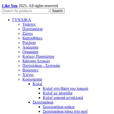
Like You
2025. All rights reserved
Search
ΓΥΝΑΙΚΑ
Τσάντες
Πορτοφόλια
Ζώνες
Καπνοθήκες
Ρολόγια
Αρώματα
Organizer
Κρέμες Προσώπου
Κάλυψη Λευκών
Πιστολάκια – Σεσουάρ
Βούρτσες
Χτένες
Κοσμηματα
Κολιέ
Κολιέ στη βάση του λαιμού
Κολιέ με αλυσίδα
Κολιέ μακριά μεταλλικά
Σκουλαρίκια
Σκουλαρίκια κρίκοι
Σκουλαρίκια πάνω στο αυτί