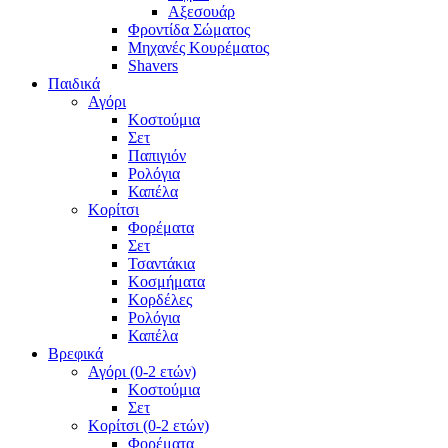
Αξεσουάρ
Φροντίδα Σώματος
Μηχανές Κουρέματος
Shavers
Παιδικά
Αγόρι
Κοστούμια
Σετ
Παπιγιόν
Ρολόγια
Καπέλα
Κορίτσι
Φορέματα
Σετ
Τσαντάκια
Κοσμήματα
Κορδέλες
Ρολόγια
Καπέλα
Βρεφικά
Αγόρι (0-2 ετών)
Κοστούμια
Σετ
Κορίτσι (0-2 ετών)
Φορέματα