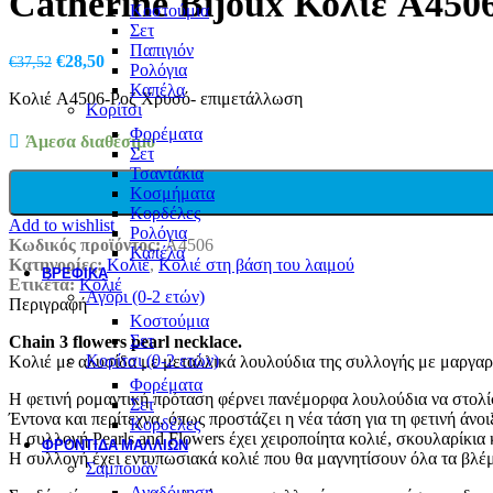
Catherine Bijoux Κολιέ A45
Κοστούμια
Σετ
Παπιγιόν
Original
Η
€
28,50
€
37,52
Ρολόγια
price
τρέχουσα
Καπέλα
Κολιέ A4506-Ροζ Χρυσό- επιμετάλλωση
was:
τιμή
Κορίτσι
€37,52.
είναι:
Φορέματα
€28,50.
Άμεσα διαθέσιμο
Σετ
Τσαντάκια
Κοσμήματα
Κορδέλες
Add to wishlist
Ρολόγια
Κωδικός προϊόντος:
A4506
Καπέλα
Κατηγορίες:
Κολιέ
,
Κολιέ στη βάση του λαιμού
ΒΡΕΦΙΚΆ
Ετικέτα:
Κολιέ
Αγόρι (0-2 ετών)
Περιγραφή
Κοστούμια
Σετ
Chain 3 flowers pearl necklace.
Κορίτσι (0-2 ετών)
Κολιέ με αλυσίδα με μεταλλικά λουλούδια της συλλογής με μαργαρι
Φορέματα
Η φετινή ρομαντική πρόταση φέρνει πανέμορφα λουλούδια να στολίσ
Σετ
Έντονα και περίτεχνα, όπως προστάζει η νέα τάση για τη φετινή άνο
Κορδέλες
Η συλλογή Pearls and Flowers έχει χειροποίητα κολιέ, σκουλαρίκια 
ΦΡΟΝΤΙΔΑ ΜΑΛΛΙΩΝ
Η συλλογή έχει εντυπωσιακά κολιέ που θα μαγνητίσουν όλα τα βλέμμα
Σαμπουάν
Αναδόμηση