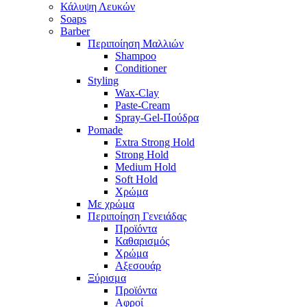
Κάλυψη Λευκών
Soaps
Barber
Περιποίηση Μαλλιών
Shampoo
Conditioner
Styling
Wax-Clay
Paste-Cream
Spray-Gel-Πούδρα
Pomade
Extra Strong Hold
Strong Hold
Medium Hold
Soft Hold
Χρώμα
Με χρώμα
Περιποίηση Γενειάδας
Προϊόντα
Καθαρισμός
Χρώμα
Αξεσουάρ
Ξύρισμα
Προϊόντα
Αφροί