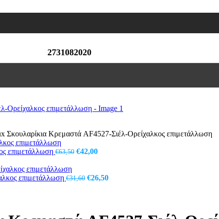
2731082020
oux Σκουλαρίκια Κρεμαστά AF4527-Σιέλ-Ορείχαλκος επιμετάλλωση
Original
Η
κος επιμετάλλωση
€
42,00
€
63,50
price
τρέχουσα
was:
τιμή
€63,50.
Original
είναι:
Η
χαλκος επιμετάλλωση
€
26,50
€
31,60
price
€42,00.
τρέχουσα
was:
τιμή
€31,60.
είναι:
€26,50.