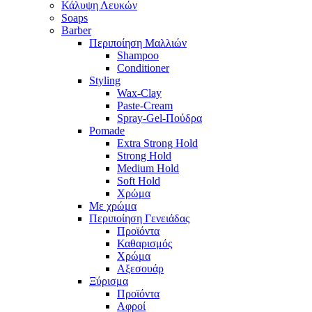
Κάλυψη Λευκών
Soaps
Barber
Περιποίηση Μαλλιών
Shampoo
Conditioner
Styling
Wax-Clay
Paste-Cream
Spray-Gel-Πούδρα
Pomade
Extra Strong Hold
Strong Hold
Medium Hold
Soft Hold
Χρώμα
Με χρώμα
Περιποίηση Γενειάδας
Προϊόντα
Καθαρισμός
Χρώμα
Αξεσουάρ
Ξύρισμα
Προϊόντα
Αφροί