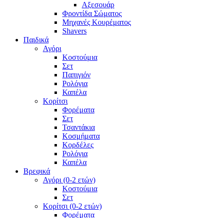
Αξεσουάρ
Φροντίδα Σώματος
Μηχανές Κουρέματος
Shavers
Παιδικά
Αγόρι
Κοστούμια
Σετ
Παπιγιόν
Ρολόγια
Καπέλα
Κορίτσι
Φορέματα
Σετ
Τσαντάκια
Κοσμήματα
Κορδέλες
Ρολόγια
Καπέλα
Βρεφικά
Αγόρι (0-2 ετών)
Κοστούμια
Σετ
Κορίτσι (0-2 ετών)
Φορέματα