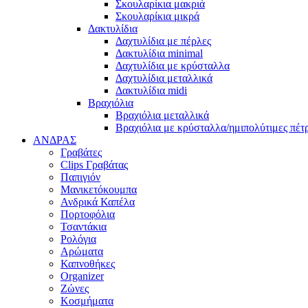
Σκουλαρίκια μακριά
Σκουλαρίκια μικρά
Δακτυλίδια
Δαχτυλίδια με πέρλες
Δακτυλίδια minimal
Δαχτυλίδια με κρύσταλλα
Δαχτυλίδια μεταλλικά
Δακτυλίδια midi
Βραχιόλια
Βραχιόλια μεταλλικά
Βραχιόλια με κρύσταλλα/ημιπολύτιμες πέτ
ΑΝΔΡΑΣ
Γραβάτες
Clips Γραβάτας
Παπιγιόν
Μανικετόκουμπα
Ανδρικά Καπέλα
Πορτοφόλια
Τσαντάκια
Ρολόγια
Αρώματα
Καπνοθήκες
Organizer
Ζώνες
Κοσμήματα