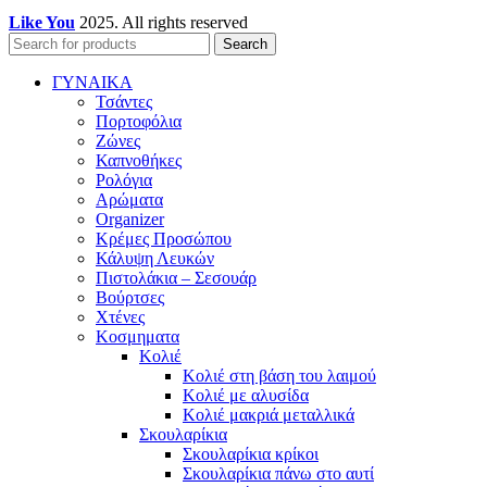
Like You
2025. All rights reserved
Search
ΓΥΝΑΙΚΑ
Τσάντες
Πορτοφόλια
Ζώνες
Καπνοθήκες
Ρολόγια
Αρώματα
Organizer
Κρέμες Προσώπου
Κάλυψη Λευκών
Πιστολάκια – Σεσουάρ
Βούρτσες
Χτένες
Κοσμηματα
Κολιέ
Κολιέ στη βάση του λαιμού
Κολιέ με αλυσίδα
Κολιέ μακριά μεταλλικά
Σκουλαρίκια
Σκουλαρίκια κρίκοι
Σκουλαρίκια πάνω στο αυτί