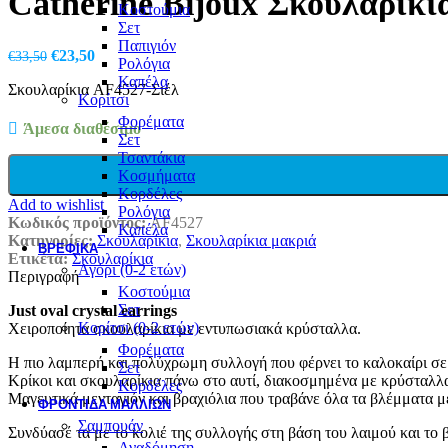
Catherine Bijoux Σκουλαρίκ
Κοστούμια
Σετ
Παπιγιόν
Original
Η
€
23,50
€
33,50
Ρολόγια
price
τρέχουσα
Καπέλα
Σκουλαρίκια AF4527-Σιέλ
was:
τιμή
Κορίτσι
€33,50.
είναι:
Φορέματα
€23,50.
Άμεσα διαθέσιμο
Σετ
Τσαντάκια
Κοσμήματα
Κορδέλες
Add to wishlist
Ρολόγια
Κωδικός προϊόντος:
AF4527
Καπέλα
Κατηγορίες:
Σκουλαρίκια
,
Σκουλαρίκια μακριά
ΒΡΕΦΙΚΆ
Ετικέτα:
Σκουλαρίκια
Αγόρι (0-2 ετών)
Περιγραφή
Κοστούμια
Σετ
Just oval crystal earrings
Κορίτσι (0-2 ετών)
Χειροποίητα σκουλαρίκια με εντυπωσιακά κρύσταλλα.
Φορέματα
Η πιο λαμπερή και πολύχρωμη συλλογή που φέρνει το καλοκαίρι σε
Σετ
Κρίκοι και σκουλαρίκια πάνω στο αυτί, διακοσμημένα με κρύσταλλ
Κορδέλες
Μαγευτικά μενταγιόν και βραχιόλια που τραβάνε όλα τα βλέμματα με
ΦΡΟΝΤΙΔΑ ΜΑΛΛΙΩΝ
Σαμπουάν
Συνδύασέ τα με το κολιέ της συλλογής στη βάση του λαιμού και το 
Αναδόμηση