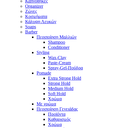
Καπνοθήκες
Organizer
Ζώνες
Κοσμήματα
Κάλυψη Λευκών
Soaps
Barber
Περιποίηση Μαλλιών
Shampoo
Conditioner
Styling
Wax-Clay
Paste-Cream
Spray-Gel-Πούδρα
Pomade
Extra Strong Hold
Strong Hold
Medium Hold
Soft Hold
Χρώμα
Με χρώμα
Περιποίηση Γενειάδας
Προϊόντα
Καθαρισμός
Χρώμα