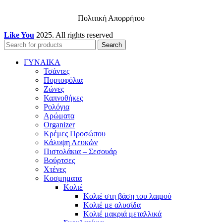
Πολιτική Απορρήτου
Like You
2025. All rights reserved
Search
ΓΥΝΑΙΚΑ
Τσάντες
Πορτοφόλια
Ζώνες
Καπνοθήκες
Ρολόγια
Αρώματα
Organizer
Κρέμες Προσώπου
Κάλυψη Λευκών
Πιστολάκια – Σεσουάρ
Βούρτσες
Χτένες
Κοσμηματα
Κολιέ
Κολιέ στη βάση του λαιμού
Κολιέ με αλυσίδα
Κολιέ μακριά μεταλλικά