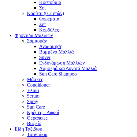
Κοστούμια
Σετ
Κορίτσι (0-2 ετών)
Φορέματα
Σετ
Κορδέλες
Φροντιδα Μαλλιων
Σαμπουάν
Αναδόμηση
Βαμμένα Μαλλιά
Silver
Ενδυνάμωση Μαλλιών
Λαμπερά και Δυνατά Μαλλιά
Sun Care Shampoo
Μάσκες
Conditioner
Έλαια
Serum
Spray
Sun Care
Κρέμες – Αφροί
Θεραπειες
Βαφείο
Είδη Ταξιδιού
Τσαντάκια