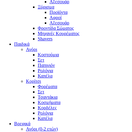
Αξεσουάρ
Ξύρισμα
Προϊόντα
Αφροί
Αξεσουάρ
Φροντίδα Σώματος
Μηχανές Κουρέματος
Shavers
Παιδικά
Αγόρι
Κοστούμια
Σετ
Παπιγιόν
Ρολόγια
Καπέλα
Κορίτσι
Φορέματα
Σετ
Τσαντάκια
Κοσμήματα
Κορδέλες
Ρολόγια
Καπέλα
Βρεφικά
Αγόρι (0-2 ετών)