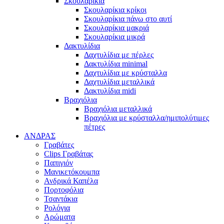
Σκουλαρίκια
Σκουλαρίκια κρίκοι
Σκουλαρίκια πάνω στο αυτί
Σκουλαρίκια μακριά
Σκουλαρίκια μικρά
Δακτυλίδια
Δαχτυλίδια με πέρλες
Δακτυλίδια minimal
Δαχτυλίδια με κρύσταλλα
Δαχτυλίδια μεταλλικά
Δακτυλίδια midi
Βραχιόλια
Βραχιόλια μεταλλικά
Βραχιόλια με κρύσταλλα/ημιπολύτιμες
πέτρες
ΑΝΔΡΑΣ
Γραβάτες
Clips Γραβάτας
Παπιγιόν
Μανικετόκουμπα
Ανδρικά Καπέλα
Πορτοφόλια
Τσαντάκια
Ρολόγια
Αρώματα