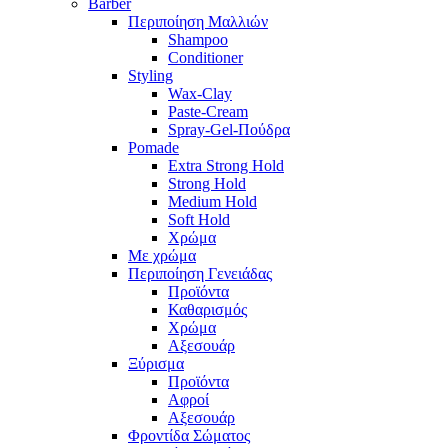
Barber
Περιποίηση Μαλλιών
Shampoo
Conditioner
Styling
Wax-Clay
Paste-Cream
Spray-Gel-Πούδρα
Pomade
Extra Strong Hold
Strong Hold
Medium Hold
Soft Hold
Χρώμα
Με χρώμα
Περιποίηση Γενειάδας
Προϊόντα
Καθαρισμός
Χρώμα
Αξεσουάρ
Ξύρισμα
Προϊόντα
Αφροί
Αξεσουάρ
Φροντίδα Σώματος