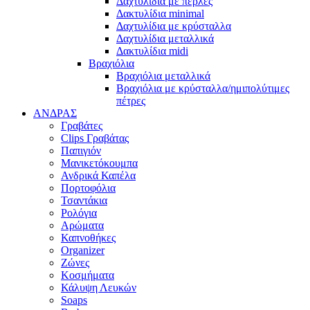
Δαχτυλίδια με πέρλες
Δακτυλίδια minimal
Δαχτυλίδια με κρύσταλλα
Δαχτυλίδια μεταλλικά
Δακτυλίδια midi
Βραχιόλια
Βραχιόλια μεταλλικά
Βραχιόλια με κρύσταλλα/ημιπολύτιμες
πέτρες
ΑΝΔΡΑΣ
Γραβάτες
Clips Γραβάτας
Παπιγιόν
Μανικετόκουμπα
Ανδρικά Καπέλα
Πορτοφόλια
Τσαντάκια
Ρολόγια
Αρώματα
Καπνοθήκες
Organizer
Ζώνες
Κοσμήματα
Κάλυψη Λευκών
Soaps