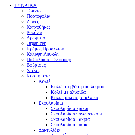
ΓΥΝΑΙΚΑ
Τσάντες
Πορτοφόλια
Ζώνες
Καπνοθήκες
Ρολόγια
Αρώματα
Organizer
Κρέμες Προσώπου
Κάλυψη Λευκών
Πιστολάκια – Σεσουάρ
Βούρτσες
Χτένες
Κοσμηματα
Κολιέ
Κολιέ στη βάση του λαιμού
Κολιέ με αλυσίδα
Κολιέ μακριά μεταλλικά
Σκουλαρίκια
Σκουλαρίκια κρίκοι
Σκουλαρίκια πάνω στο αυτί
Σκουλαρίκια μακριά
Σκουλαρίκια μικρά
Δακτυλίδια