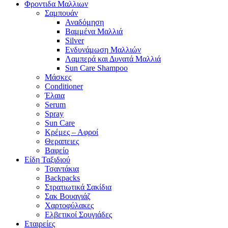
Φροντιδα Μαλλιων
Σαμπουάν
Αναδόμηση
Βαμμένα Μαλλιά
Silver
Ενδυνάμωση Μαλλιών
Λαμπερά και Δυνατά Μαλλιά
Sun Care Shampoo
Μάσκες
Conditioner
Έλαια
Serum
Spray
Sun Care
Κρέμες – Αφροί
Θεραπειες
Βαφείο
Είδη Ταξιδιού
Τσαντάκια
Backpacks
Στρατιωτικά Σακίδια
Σακ Βουαγιάζ
Χαρτοφύλακες
Ελβετικοί Σουγιάδες
Εταιρείες