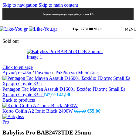
Skip to navigation
Skip to main content
Δωρεάν μεταφορικά για παραγγελίες άνω των 45€
MEN
Τηλ. 2731082020
Sold out
Click to enlarge
Αρχική σελίδα
/
Γυναίκα
/
Ψαλίδια για Μπούκλες
Pentagon Tac Maven Assault D16001 Σακίδιο Πλάτης Small Σε
Original
Η
Χρώμα Coyote 33Lt
€
41,90
€
47,00
price
τρέχουσα
Back to products
was:
τιμή
€47,00.
είναι:
Original
Η
Korto Coifin A2 Ionic Black 2400W
€
55,00
€
85,00
€41,90.
price
τρέχουσα
was:
τιμή
€85,00.
είναι:
Babyliss Pro BAB2473TDE 25mm
€55,00.