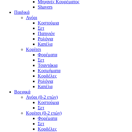
Μηχανές Κουρέματος
Shavers
Παιδικά
Αγόρι
Κοστούμια
Σετ
Παπιγιόν
Ρολόγια
Καπέλα
Κορίτσι
Φορέματα
Σετ
Τσαντάκια
Κοσμήματα
Κορδέλες
Ρολόγια
Καπέλα
Βρεφικά
Αγόρι (0-2 ετών)
Κοστούμια
Σετ
Κορίτσι (0-2 ετών)
Φορέματα
Σετ
Κορδέλες