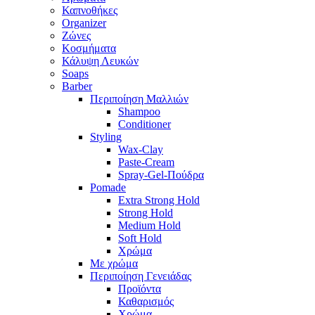
Καπνοθήκες
Organizer
Ζώνες
Κοσμήματα
Κάλυψη Λευκών
Soaps
Barber
Περιποίηση Μαλλιών
Shampoo
Conditioner
Styling
Wax-Clay
Paste-Cream
Spray-Gel-Πούδρα
Pomade
Extra Strong Hold
Strong Hold
Medium Hold
Soft Hold
Χρώμα
Με χρώμα
Περιποίηση Γενειάδας
Προϊόντα
Καθαρισμός
Χρώμα