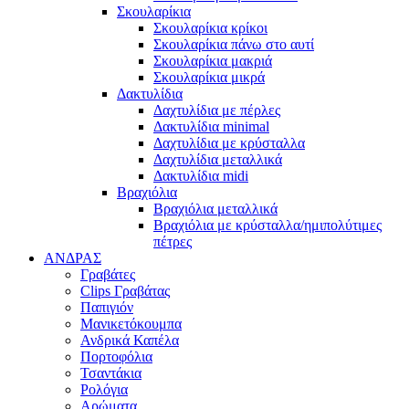
Σκουλαρίκια
Σκουλαρίκια κρίκοι
Σκουλαρίκια πάνω στο αυτί
Σκουλαρίκια μακριά
Σκουλαρίκια μικρά
Δακτυλίδια
Δαχτυλίδια με πέρλες
Δακτυλίδια minimal
Δαχτυλίδια με κρύσταλλα
Δαχτυλίδια μεταλλικά
Δακτυλίδια midi
Βραχιόλια
Βραχιόλια μεταλλικά
Βραχιόλια με κρύσταλλα/ημιπολύτιμες
πέτρες
ΑΝΔΡΑΣ
Γραβάτες
Clips Γραβάτας
Παπιγιόν
Μανικετόκουμπα
Ανδρικά Καπέλα
Πορτοφόλια
Τσαντάκια
Ρολόγια
Αρώματα