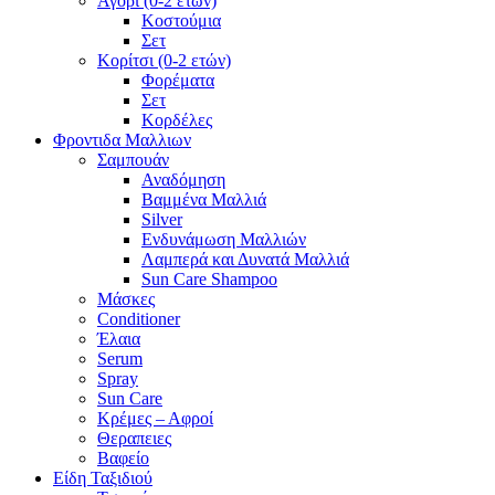
Αγόρι (0-2 ετών)
Κοστούμια
Σετ
Κορίτσι (0-2 ετών)
Φορέματα
Σετ
Κορδέλες
Φροντιδα Μαλλιων
Σαμπουάν
Αναδόμηση
Βαμμένα Μαλλιά
Silver
Ενδυνάμωση Μαλλιών
Λαμπερά και Δυνατά Μαλλιά
Sun Care Shampoo
Μάσκες
Conditioner
Έλαια
Serum
Spray
Sun Care
Κρέμες – Αφροί
Θεραπειες
Βαφείο
Είδη Ταξιδιού