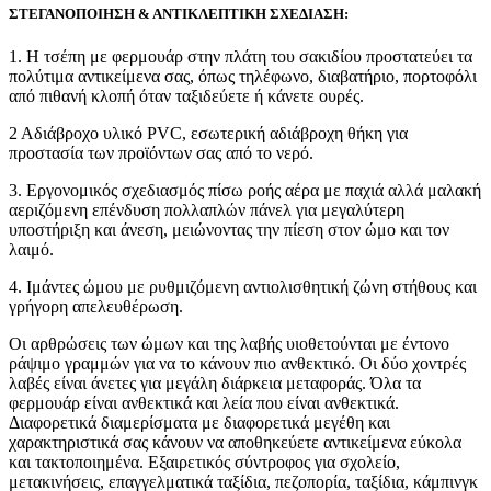
ΣΤΕΓΑΝΟΠΟΙΗΣΗ & ΑΝΤΙΚΛΕΠΤΙΚΗ ΣΧΕΔΙΑΣΗ:
1. Η τσέπη με φερμουάρ στην πλάτη του σακιδίου προστατεύει τα
πολύτιμα αντικείμενα σας, όπως τηλέφωνο, διαβατήριο, πορτοφόλι
από πιθανή κλοπή όταν ταξιδεύετε ή κάνετε ουρές.
2 Αδιάβροχο υλικό PVC, εσωτερική αδιάβροχη θήκη για
προστασία των προϊόντων σας από το νερό.
3. Εργονομικός σχεδιασμός πίσω ροής αέρα με παχιά αλλά μαλακή
αεριζόμενη επένδυση πολλαπλών πάνελ για μεγαλύτερη
υποστήριξη και άνεση, μειώνοντας την πίεση στον ώμο και τον
λαιμό.
4. Ιμάντες ώμου με ρυθμιζόμενη αντιολισθητική ζώνη στήθους και
γρήγορη απελευθέρωση.
Οι αρθρώσεις των ώμων και της λαβής υιοθετούνται με έντονο
ράψιμο γραμμών για να το κάνουν πιο ανθεκτικό. Οι δύο χοντρές
λαβές είναι άνετες για μεγάλη διάρκεια μεταφοράς. Όλα τα
φερμουάρ είναι ανθεκτικά και λεία που είναι ανθεκτικά.
Διαφορετικά διαμερίσματα με διαφορετικά μεγέθη και
χαρακτηριστικά σας κάνουν να αποθηκεύετε αντικείμενα εύκολα
και τακτοποιημένα. Εξαιρετικός σύντροφος για σχολείο,
μετακινήσεις, επαγγελματικά ταξίδια, πεζοπορία, ταξίδια, κάμπινγκ