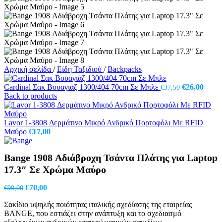
Αρχική σελίδα
/
Είδη Ταξιδιού
/
Backpacks
Original
Η
Cardinal Σακ Βουαγιάζ 1300/404 70cm Σε Μπλε
€
26,00
€
37,50
price
τρέχ
Back to products
was:
τιμή
€37,50.
είναι:
€26,0
Lavor 1-3808 Δερμάτινο Μικρό Ανδρικό Πορτοφόλι Με RFID
Μαύρο
€
17,00
Bange 1908 Αδιάβροχη Τσάντα Πλάτης για Laptop
17.3″ Σε Χρώμα Μαύρο
Original
Η
€
70,00
€
99,00
price
τρέχουσα
Σακίδιο υψηλής ποιότητας ιταλικής σχεδίασης της εταιρείας
was:
τιμή
BANGE, που εστιάζει στην ανάπτυξη και το σχεδιασμό
€99,00.
είναι: