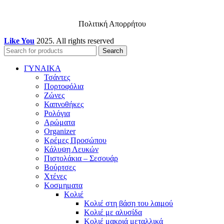
Πολιτική Απορρήτου
Like You
2025. All rights reserved
Search
ΓΥΝΑΙΚΑ
Τσάντες
Πορτοφόλια
Ζώνες
Καπνοθήκες
Ρολόγια
Αρώματα
Organizer
Κρέμες Προσώπου
Κάλυψη Λευκών
Πιστολάκια – Σεσουάρ
Βούρτσες
Χτένες
Κοσμηματα
Κολιέ
Κολιέ στη βάση του λαιμού
Κολιέ με αλυσίδα
Κολιέ μακριά μεταλλικά