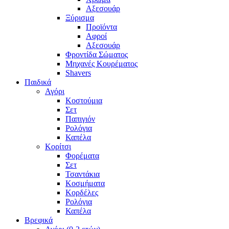
Αξεσουάρ
Ξύρισμα
Προϊόντα
Αφροί
Αξεσουάρ
Φροντίδα Σώματος
Μηχανές Κουρέματος
Shavers
Παιδικά
Αγόρι
Κοστούμια
Σετ
Παπιγιόν
Ρολόγια
Καπέλα
Κορίτσι
Φορέματα
Σετ
Τσαντάκια
Κοσμήματα
Κορδέλες
Ρολόγια
Καπέλα
Βρεφικά