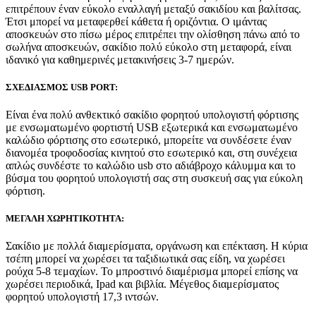
επιτρέπουν έναν εύκολο εναλλαγή μεταξύ σακιδίου και βαλίτσας.
Έτσι μπορεί να μεταφερθεί κάθετα ή οριζόντια. Ο ιμάντας
αποσκευών στο πίσω μέρος επιτρέπει την ολίσθηση πάνω από το
σωλήνα αποσκευών, σακίδιο πολύ εύκολο στη μεταφορά, είναι
ιδανικό για καθημερινές μετακινήσεις 3-7 ημερών.
ΣΧΕΔΙΑΣΜΟΣ USB PORT:
Είναι ένα πολύ ανθεκτικό σακίδιο φορητού υπολογιστή φόρτισης
με ενσωματωμένο φορτιστή USB εξωτερικά και ενσωματωμένο
καλώδιο φόρτισης στο εσωτερικό, μπορείτε να συνδέσετε έναν
διανομέα τροφοδοσίας κινητού στο εσωτερικό και, στη συνέχεια
απλώς συνδέστε το καλώδιο usb στο αδιάβροχο κάλυμμα και το
βύσμα του φορητού υπολογιστή σας στη συσκευή σας για εύκολη
φόρτιση.
ΜΕΓΑΛΗ ΧΩΡΗΤΙΚΟΤΗΤΑ:
Σακίδιο με πολλά διαμερίσματα, οργάνωση και επέκταση. Η κύρια
τσέπη μπορεί να χωρέσει τα ταξιδιωτικά σας είδη, να χωρέσει
ρούχα 5-8 τεμαχίων. Το μπροστινό διαμέρισμα μπορεί επίσης να
χωρέσει περιοδικά, Ipad και βιβλία. Μέγεθος διαμερίσματος
φορητού υπολογιστή 17,3 ιντσών.