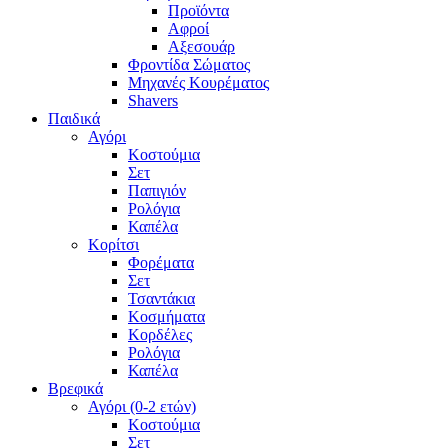
Προϊόντα
Αφροί
Αξεσουάρ
Φροντίδα Σώματος
Μηχανές Κουρέματος
Shavers
Παιδικά
Αγόρι
Κοστούμια
Σετ
Παπιγιόν
Ρολόγια
Καπέλα
Κορίτσι
Φορέματα
Σετ
Τσαντάκια
Κοσμήματα
Κορδέλες
Ρολόγια
Καπέλα
Βρεφικά
Αγόρι (0-2 ετών)
Κοστούμια
Σετ