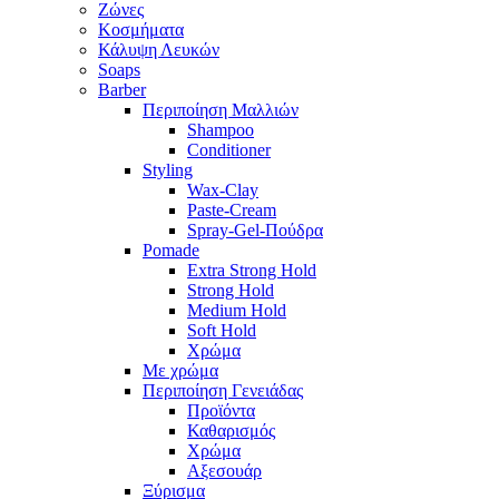
Ζώνες
Κοσμήματα
Κάλυψη Λευκών
Soaps
Barber
Περιποίηση Μαλλιών
Shampoo
Conditioner
Styling
Wax-Clay
Paste-Cream
Spray-Gel-Πούδρα
Pomade
Extra Strong Hold
Strong Hold
Medium Hold
Soft Hold
Χρώμα
Με χρώμα
Περιποίηση Γενειάδας
Προϊόντα
Καθαρισμός
Χρώμα
Αξεσουάρ
Ξύρισμα