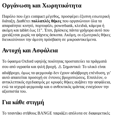
Οργάνωση και Χωρητικότητα
Παρόλο που έχει compact μέγεθος, προσφέρει έξυπνη εσωτερική
διάταξη. Διαθέτει
πολλαπλές θήκες
που οργανώνουν όλα τα
απαραίτητα: κινητό, πορτοφόλι, powerbank, κλειδιά, κάμερα ή
ακόμη και tablet έως 11″. Έτσι, βρίσκεις πάντα γρήγορα αυτό που
χρειάζεσαι χωρίς να ψάχνεις άσκοπα. Ακόμη, οι εξωτερικές θήκες
διευκολύνουν την άμεση πρόσβαση σε μικροαντικείμενα.
Αντοχή και Ασφάλεια
Το ύφασμα Oxford υψηλής ποιότητας προστατεύει τα πράγματά
σου από υγρασία και ψιλή βροχή. ⚠️ Σημαντικό: Το υλικό είναι
αδιάβροχο, όμως τα φερμουάρ δεν έχουν αδιάβροχη επένδυση, γι’
αυτό απαιτείται προσοχή σε έντονες βροχοπτώσεις. Επιπλέον, ο
αντικλεπτικός σχεδιασμός με κρυφές θήκες αυξάνει την ασφάλεια,
ενώ τα ισχυρά φερμουάρ και ο ανθεκτικός ιμάντας ενισχύουν την
αξιοπιστία του.
Για κάθε στιγμή
Το τσαντάκι στήθους BANGE ταιριάζει απόλυτα σε διαφορετικές