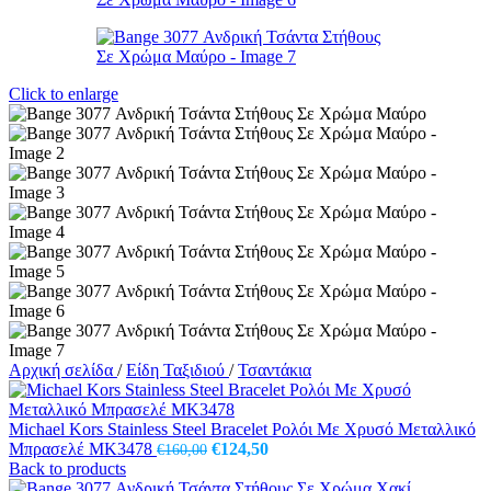
Click to enlarge
Αρχική σελίδα
/
Είδη Ταξιδιού
/
Τσαντάκια
Michael Kors Stainless Steel Bracelet Ρολόι Με Χρυσό Μεταλλικό
Original
Η
Μπρασελέ MK3478
€
124,50
€
160,00
price
τρέχουσα
Back to products
was:
τιμή