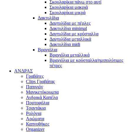
Σκουλαρίκια πάνω στο αυτί
Σκουλαρίκια μακριά
Σκουλαρίκια μικρά
Δακτυλίδια
Δαχτυλίδια με πέρλες
Δακτυλίδια minimal
Δαχτυλίδια με κρύσταλλα
Δαχτυλίδια μεταλλικά
Δακτυλίδια midi
Βραχιόλια
Βραχιόλια μεταλλικά
Βραχιόλια με κρύσταλλα/ημιπολύτιμες
πέτρες
ΑΝΔΡΑΣ
Γραβάτες
Clips Γραβάτας
Παπιγιόν
Μανικετόκουμπα
Ανδρικά Καπέλα
Πορτοφόλια
Τσαντάκια
Ρολόγια
Αρώματα
Καπνοθήκες
Organizer