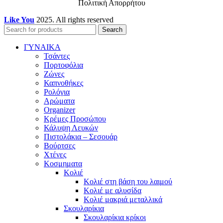
Πολιτική Απορρήτου
Like You
2025. All rights reserved
Search
ΓΥΝΑΙΚΑ
Τσάντες
Πορτοφόλια
Ζώνες
Καπνοθήκες
Ρολόγια
Αρώματα
Organizer
Κρέμες Προσώπου
Κάλυψη Λευκών
Πιστολάκια – Σεσουάρ
Βούρτσες
Χτένες
Κοσμηματα
Κολιέ
Κολιέ στη βάση του λαιμού
Κολιέ με αλυσίδα
Κολιέ μακριά μεταλλικά
Σκουλαρίκια
Σκουλαρίκια κρίκοι