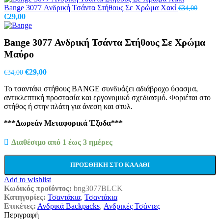
€160,00.
είναι:
Bange 3077 Ανδρική Τσάντα Στήθους Σε Χρώμα Χακί
€
34,00
Original
Η
€124,50.
€
29,00
price
τρέχουσα
was:
τιμή
Bange 3077 Ανδρική Τσάντα Στήθους Σε Χρώμα
€34,00.
είναι:
€29,00.
Μαύρο
Original
Η
€
29,00
€
34,00
price
τρέχουσα
Το τσαντάκι στήθους BANGE συνδυάζει αδιάβροχο ύφασμα,
was:
τιμή
αντικλεπτική προστασία και εργονομικό σχεδιασμό. Φοριέται στο
€34,00.
είναι:
στήθος ή στην πλάτη για άνεση και στυλ.
€29,00.
***Δωρεάν Μεταφορικά Έξοδα***
Διαθέσιμο από 1 έως 3 ημέρες
ΠΡΟΣΘΉΚΗ ΣΤΟ ΚΑΛΆΘΙ
Add to wishlist
Κωδικός προϊόντος:
bng3077BLCK
Κατηγορίες:
Τσαντάκια
,
Τσαντάκια
Ετικέτες:
Ανδρικά Backpacks
,
Ανδρικές Τσάντες
Περιγραφή