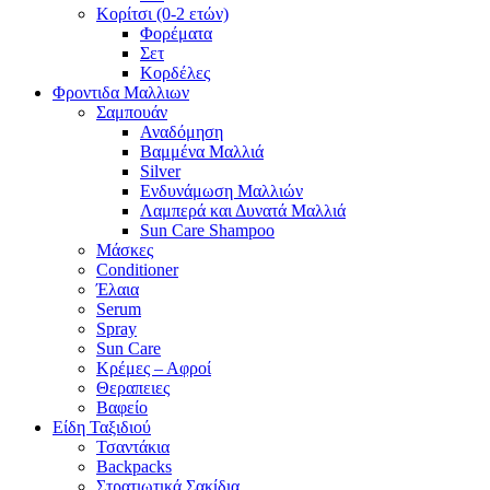
Κορίτσι (0-2 ετών)
Φορέματα
Σετ
Κορδέλες
Φροντιδα Μαλλιων
Σαμπουάν
Αναδόμηση
Βαμμένα Μαλλιά
Silver
Ενδυνάμωση Μαλλιών
Λαμπερά και Δυνατά Μαλλιά
Sun Care Shampoo
Μάσκες
Conditioner
Έλαια
Serum
Spray
Sun Care
Κρέμες – Αφροί
Θεραπειες
Βαφείο
Είδη Ταξιδιού
Τσαντάκια
Backpacks
Στρατιωτικά Σακίδια